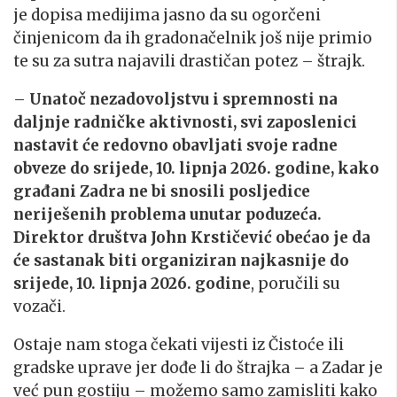
je dopisa medijima jasno da su ogorčeni
činjenicom da ih gradonačelnik još nije primio
te su za sutra najavili drastičan potez – štrajk.
–
Unatoč nezadovoljstvu i spremnosti na
daljnje radničke aktivnosti, svi zaposlenici
nastavit će redovno obavljati svoje radne
obveze do srijede, 10. lipnja 2026. godine, kako
građani Zadra ne bi snosili posljedice
neriješenih problema unutar poduzeća.
Direktor društva John Krstičević obećao je da
će sastanak biti organiziran najkasnije do
srijede, 10. lipnja 2026. godine
, poručili su
vozači.
Ostaje nam stoga čekati vijesti iz Čistoće ili
gradske uprave jer dođe li do štrajka – a Zadar je
već pun gostiju – možemo samo zamisliti kako