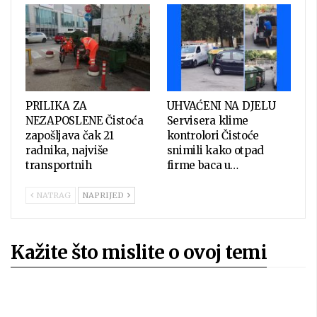
PRILIKA ZA
UHVAĆENI NA DJELU
NEZAPOSLENE Čistoća
Servisera klime
zapošljava čak 21
kontrolori Čistoće
radnika, najviše
snimili kako otpad
transportnih
firme baca u…
NATRAG
NAPRIJED
Kažite što mislite o ovoj temi