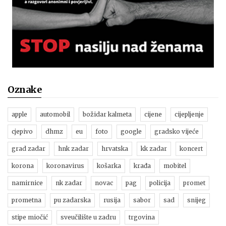
Oznake
apple
automobil
božidar kalmeta
cijene
cijepljenje
cjepivo
dhmz
eu
foto
google
gradsko vijeće
grad zadar
hnk zadar
hrvatska
kk zadar
koncert
korona
koronavirus
košarka
krađa
mobitel
namirnice
nk zadar
novac
pag
policija
promet
prometna
pu zadarska
rusija
sabor
sad
snijeg
stipe miočić
sveučilište u zadru
trgovina