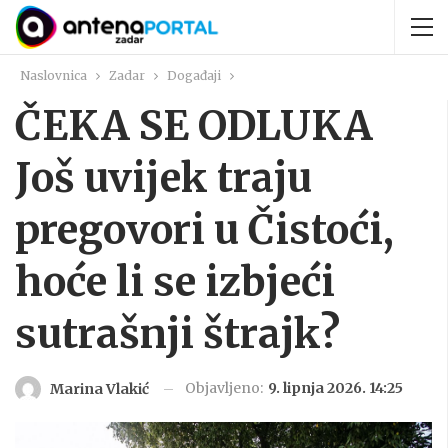
Naslovnica
Zadar
Događaji
ČEKA SE ODLUKA
Još uvijek traju
pregovori u Čistoći,
hoće li se izbjeći
sutrašnji štrajk?
Objavljeno:
9. lipnja 2026. 14:25
Marina Vlakić