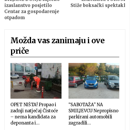
izaslanstvo posjetilo
Stiže boksački spektakl
Centar za gospodarenje
otpadom
Možda vas zanimaju i ove
priče
OPET NIŠTA! Propao i
“SABOTAŽA” NA
zadnji natječaj Čistoće
SMILJEVCU Nepropisno
– nema kandidata za
parkirani automobili
deponanta i…
zagradili…