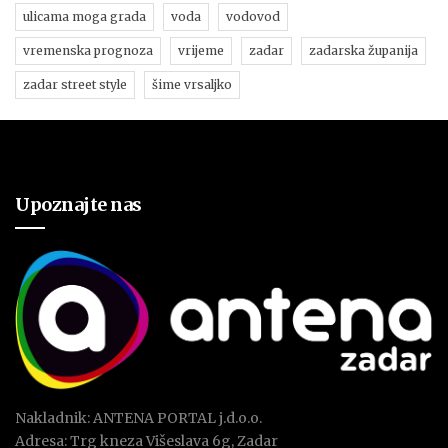
ulicama moga grada
voda
vodovod
vremenska prognoza
vrijeme
zadar
zadarska županija
zadar street style
šime vrsaljko
Upoznajte nas
Nakladnik: ANTENA PORTAL j.d.o.o.
Adresa: Trg kneza Višeslava 6g, Zadar