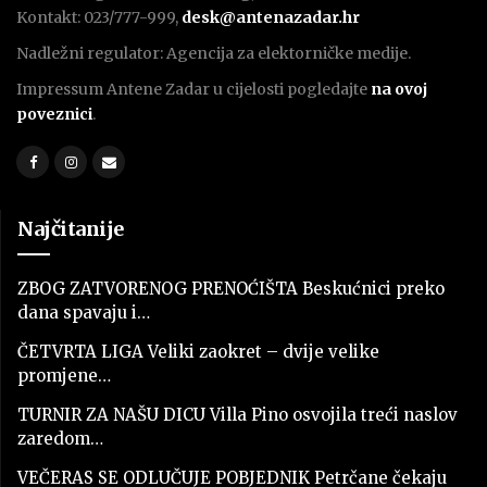
Kontakt: 023/777-999,
desk@antenazadar.hr
Nadležni regulator: Agencija za elektorničke medije.
Impressum Antene Zadar u cijelosti pogledajte
na ovoj
poveznici
.
Najčitanije
ZBOG ZATVORENOG PRENOĆIŠTA Beskućnici preko
dana spavaju i…
ČETVRTA LIGA Veliki zaokret – dvije velike
promjene…
TURNIR ZA NAŠU DICU Villa Pino osvojila treći naslov
zaredom…
VEČERAS SE ODLUČUJE POBJEDNIK Petrčane čekaju