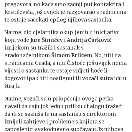
pregovora, no kada smo zadnji put kontaktirali
Krstičevića, još uvijek je razgovarao s radnicima
te ostaje sačekati epilog njihova sastanka.
Naime, dio djelatnika okupljenih u inicijativu
koju vode
Jure Šimićev
i
Andrija Ćurković
izrijekom su tražili i sastanak s
gradonačelnikom
Šimom Erlićem
. No, niti na
stranicama Grada, a niti Čistoće još uvijek nema
vijesti o sastanku te ostaje vidjeti hoće li
dogovor ipak biti postignut ili vozači sutra idu u
štrajk.
Naime, vozači su u priopćenju ovoga petka
naveli da daju još jednu priliku dijalogu tražeći
da ih se sasluša te na sastanku s direktorom
iznijeli zahtjeve i probleme s kojima se
zaposlenici svakodnevno suočavaju. Iz njihova