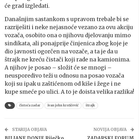
će grad izgledati.
Današnjim sastankom s upravom trebale bi se
razriješiti i neke nejasnoće vezano za ovu akciju
vozača, osobito ona o njihovu djelovanju mimo
sindikata, ali ponajprije činjenica zbog koje je
dio javnosti ogorčen na vozače, a ta je da u
štrajk ne kreću čistači koji rade na kamionima.
A njihov je posao – složit će se mnogi –
neusporedivo teži u odnosu na posao vozača
koji su ipak u zaštićenom od kiše i žege i ne
kupe smeće po ulici. A to je doista velika razlika!
čistoća zadar
ivan john krstičević
štrajk
STARIJA OBJAVA
NOVIJA OBJAVA
BILJANE DONJE Riječko
ZADARSKI FORUM