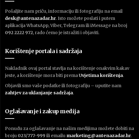
Pošaljite nam priču, informaciju ili fotografiju na email
desk@antenazadar.hr
. Isto možete poslati i putem
aplikacija WhatsApp, Viber, Telegram ili iMessage na broj
092 2222 972
, rado ćemo je istražiti i objaviti.
Korištenje portala i sadržaja
Nakladnik ovaj portal stavlja na korištenje onakvim kakav
jeste, a korištenje mora biti prema
U
vjetima korištenja
.
Objavili smo vaše podatke ili fotografiju – uputite nam
zahtjev za uklanjanje sadržaja
.
Oglašavanje i zakup medija
Ponudu za oglašavanje na našim medijima možete dobiti na
broju
023/777-999
ili emailu
marketing@antenazadar.hr
.