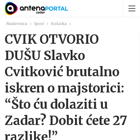
Naslovnica
Sport
Košarka
CVIK OTVORIO
DUŠU Slavko
Cvitković brutalno
iskren o majstorici:
“Što ću dolaziti u
Zadar? Dobit ćete 27
razlike!”