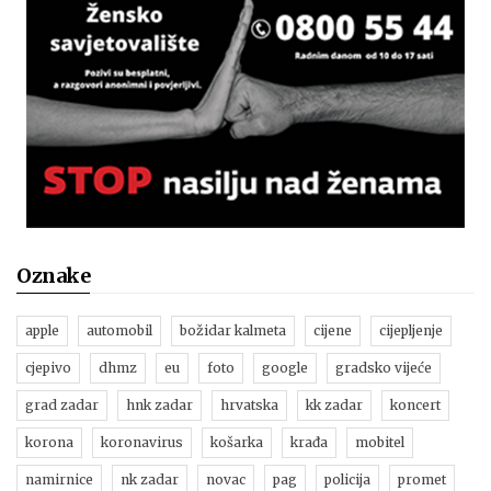
Oznake
apple
automobil
božidar kalmeta
cijene
cijepljenje
cjepivo
dhmz
eu
foto
google
gradsko vijeće
grad zadar
hnk zadar
hrvatska
kk zadar
koncert
korona
koronavirus
košarka
krađa
mobitel
namirnice
nk zadar
novac
pag
policija
promet