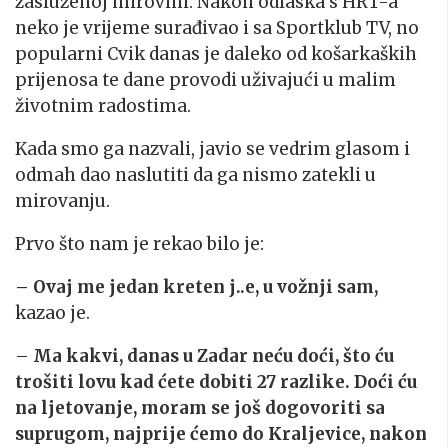
zasluženoj mirovini. Nakon odlaska s HRT-a
neko je vrijeme surađivao i sa Sportklub TV, no
popularni Cvik danas je daleko od košarkaških
prijenosa te dane provodi uživajući u malim
životnim radostima.
Kada smo ga nazvali, javio se vedrim glasom i
odmah dao naslutiti da ga nismo zatekli u
mirovanju.
Prvo što nam je rekao bilo je:
– Ovaj me jedan kreten j..e,
u vožnji sam,
kazao je.
–
Ma kakvi, danas u Zadar neću doći, što ću
trošiti lovu kad ćete dobiti 27 razlike. Doći ću
na ljetovanje, moram se još dogovoriti sa
suprugom, najprije ćemo do Kraljevice, nakon