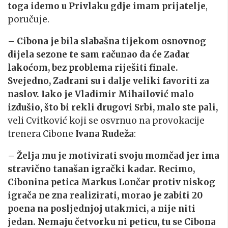
toga idemo u Privlaku gdje imam prijatelje
,
poručuje.
– Cibona je bila slabašna tijekom osnovnog
dijela sezone te sam računao da će Zadar
lakoćom, bez problema riješiti finale.
Svejedno, Zadrani su i dalje veliki favoriti za
naslov. Iako je Vladimir Mihailović malo
izdušio, što bi rekli drugovi Srbi, malo ste pali,
veli Cvitković koji se osvrnuo na provokacije
trenera Cibone
Ivana Rudeža
:
– Želja mu je motivirati svoju momčad jer ima
stravično tanašan igrački kadar. Recimo,
Cibonina petica Markus Lončar protiv niskog
igrača ne zna realizirati, morao je zabiti 20
poena na posljednjoj utakmici, a nije niti
jedan. Nemaju četvorku ni peticu, tu se Cibona