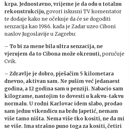
krpa. Jednostavno, vrijeme je da odu u totalnu
rekonstrukciju,
govori iskusni TV komentator
te dodaje kako ne očekuje da će se dogoditi
senzacija kao 1986. kada je Zadar uzeo Ciboni
naslov Jugoslavije u Zagrebu:
– To bi za mene bila ultra senzacija, ne
vjerujem da to Cibona može okrenuti,
poručuje
Cvik.
– Zdravlje je dobro, pješačim 5 kilometara
dnevno, aktivan sam. Ne pušim već jedanaest
godina, a 12 godina sam u penziji. Nabacio sam
kilograme, nastojim to dovesti u kakvu-takvu
normalu. U rodni Karlovac idem slabo, prodao
sam jednu vikendicu na brdu Japetić, nemam
više tamo ništa. Nema više tko kositi, ne da mi
se više. Ima strašno puno toga za kositi, četiri