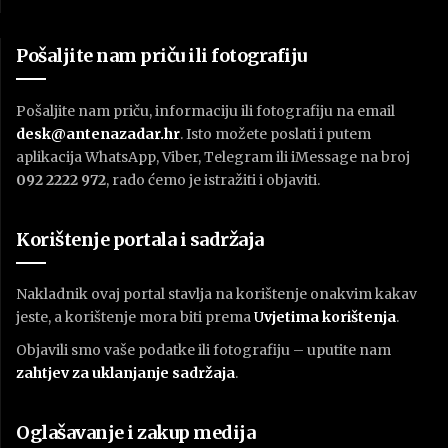
Pošaljite nam priču ili fotografiju
Pošaljite nam priču, informaciju ili fotografiju na email
desk@antenazadar.hr
. Isto možete poslati i putem
aplikacija WhatsApp, Viber, Telegram ili iMessage na broj
092 2222 972
, rado ćemo je istražiti i objaviti.
Korištenje portala i sadržaja
Nakladnik ovaj portal stavlja na korištenje onakvim kakav
jeste, a korištenje mora biti prema
U
vjetima korištenja
.
Objavili smo vaše podatke ili fotografiju – uputite nam
zahtjev za uklanjanje sadržaja
.
Oglašavanje i zakup medija