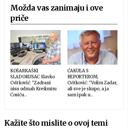
Možda vas zanimaju i ove
priče
KOŠARKAŠKI
ĆAKULA S
SLADOKUSAC Slavko
REPORTEROM;
Cvitković: “Zadrani
Cvitković: “Volim Zadar,
nisu odmah Krešimiru
ali sve je skupo, a ja
Ćosiću…
sam ipak u…
Kažite što mislite o ovoj temi