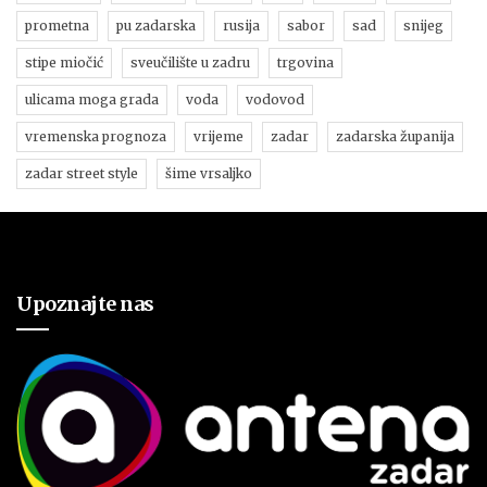
prometna
pu zadarska
rusija
sabor
sad
snijeg
stipe miočić
sveučilište u zadru
trgovina
ulicama moga grada
voda
vodovod
vremenska prognoza
vrijeme
zadar
zadarska županija
zadar street style
šime vrsaljko
Upoznajte nas