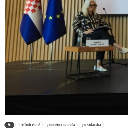
krešimir ćosić
prometna nesreća
pu zadarska