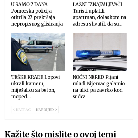
U SAMO 7 DANA
LAŽNI IZNAJMLJIVAČI
Pomorska policija
Turisti uplatili
otkrila 27 prekršaja
apartman, dolaskom na
nepropisnog glisiranja
adresu shvatili da su…
TEŠKE KRAĐE Lopovi
NOĆNI NERED Pijani
ukrali kameru,
mladi Nijemac galamio
miješalicu za beton,
na ulici pa završio kod
moped…
sudca
NATRAG
NAPRIJED
Kažite što mislite o ovoj temi