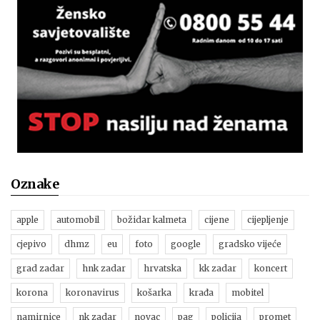
Oznake
apple
automobil
božidar kalmeta
cijene
cijepljenje
cjepivo
dhmz
eu
foto
google
gradsko vijeće
grad zadar
hnk zadar
hrvatska
kk zadar
koncert
korona
koronavirus
košarka
krađa
mobitel
namirnice
nk zadar
novac
pag
policija
promet