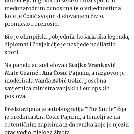
hotelu Hyatt govorilo se se o ulozi sporta u
međunarodnim odnosima te o vrijednostima
koje je Ćosić svojim djelovanjem živio,
promicao i prenosio.
Bio je olimpijski pobjednik, košarkaška legenda,
diplomat i čovjek čije je nasljeđe nadilazilo
sport.
Na panelu su sudjelovali
Stojko Vranković
,
Mate Granić
i
Ana Ćosić Pajurin
, a razgovor je
moderirala
Vanda Babić Galić
, posebna
savjetnica ministra vanjskih i europskih
poslova.
Predstavljena je autobiografija “The Smile” čija
je urednica Ana Ćosić Pajurin, a temelji se na
autentičnim zapisima iz dnevnika koje je njezin
otac vodio cijeloga života.