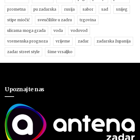
prometna
pu zadarska
rusija
sabor
sad
snijeg
stipe miočić
sveučilište u zadru
trgovina
ulicama moga grada
voda
vodovod
vremenska prognoza
vrijeme
zadar
zadarska županija
zadar street style
šime vrsaljko
Upoznajte nas