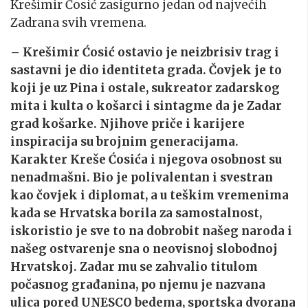
Krešimir Ćosić zasigurno
jedan od najvećih
Zadrana svih vremena.
– Krešimir Ćosić ostavio je neizbrisiv trag i
sastavni je dio identiteta grada. Čovjek je to
koji je uz Pina i ostale, sukreator zadarskog
mita i kulta o košarci i sintagme da je Zadar
grad košarke. Njihove priče i karijere
inspiracija su brojnim generacijama.
Karakter Kreše Ćosića i njegova
osobnost su
nenadmašni. Bio je polivalentan i svestran
kao čovjek i diplomat, a u teškim vremenima
kada se Hrvatska borila za samostalnost,
iskoristio je sve to na dobrobit našeg naroda i
našeg ostvarenje sna o neovisnoj slobodnoj
Hrvatskoj. Zadar mu se zahvalio titulom
počasnog građanina, po njemu je nazvana
ulica pored UNESCO bedema, sportska dvorana