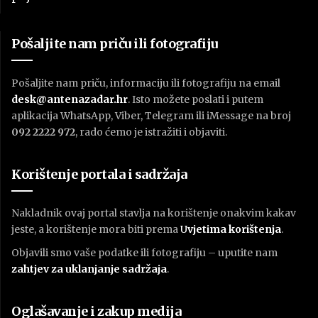
Pošaljite nam priču ili fotografiju
Pošaljite nam priču, informaciju ili fotografiju na email
desk@antenazadar.hr
. Isto možete poslati i putem
aplikacija WhatsApp, Viber, Telegram ili iMessage na broj
092 2222 972
, rado ćemo je istražiti i objaviti.
Korištenje portala i sadržaja
Nakladnik ovaj portal stavlja na korištenje onakvim kakav
jeste, a korištenje mora biti prema
U
vjetima korištenja
.
Objavili smo vaše podatke ili fotografiju – uputite nam
zahtjev za uklanjanje sadržaja
.
Oglašavanje i zakup medija