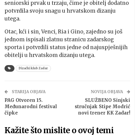
seniorski prvak u trzaju, čime je obitelj dodatno
potvrdila svoju snagu u hrvatskom dizanju
utega.
Otac, kći i sin, Venci, Ria i Gino, zajedno su još
jednom ispisali zlatnu stranicu zadarskog
sporta i potvrdili status jedne od najuspješnijih
obitelji u hrvatskom dizanju utega.
Dizački klub Zadar
STARIJA OBJAVA
NOVIJA OBJAVA
PAG Otvoren 15.
SLUŽBENO Sinjski
Međunarodni festival
stručnjak Stipe Modrić
čipke
novi trener KK Zadar!
Kažite što mislite o ovoj temi