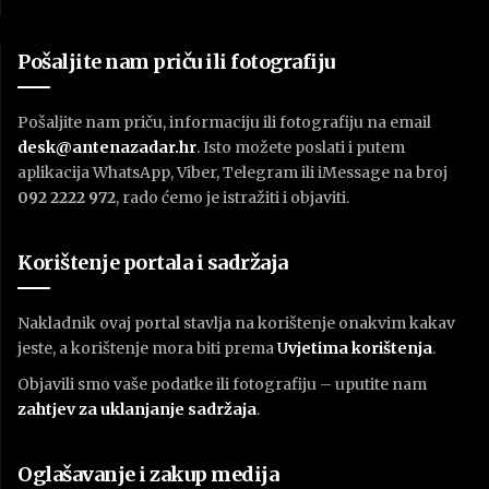
Pošaljite nam priču ili fotografiju
Pošaljite nam priču, informaciju ili fotografiju na email
desk@antenazadar.hr
. Isto možete poslati i putem
aplikacija WhatsApp, Viber, Telegram ili iMessage na broj
092 2222 972
, rado ćemo je istražiti i objaviti.
Korištenje portala i sadržaja
Nakladnik ovaj portal stavlja na korištenje onakvim kakav
jeste, a korištenje mora biti prema
U
vjetima korištenja
.
Objavili smo vaše podatke ili fotografiju – uputite nam
zahtjev za uklanjanje sadržaja
.
Oglašavanje i zakup medija