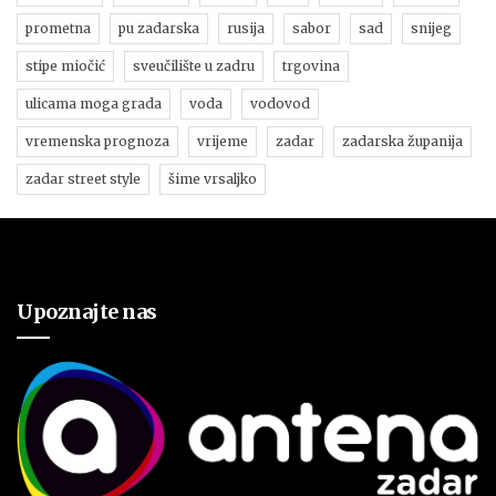
prometna
pu zadarska
rusija
sabor
sad
snijeg
stipe miočić
sveučilište u zadru
trgovina
ulicama moga grada
voda
vodovod
vremenska prognoza
vrijeme
zadar
zadarska županija
zadar street style
šime vrsaljko
Upoznajte nas