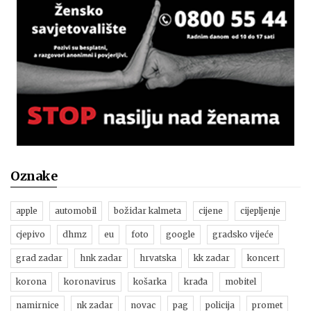
Oznake
apple
automobil
božidar kalmeta
cijene
cijepljenje
cjepivo
dhmz
eu
foto
google
gradsko vijeće
grad zadar
hnk zadar
hrvatska
kk zadar
koncert
korona
koronavirus
košarka
krađa
mobitel
namirnice
nk zadar
novac
pag
policija
promet