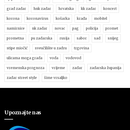
grad zadar
hnk zadar
hrvatska
kk zadar
koncert
korona
koronavirus
košarka
krađa
mobitel
namirnice
nk zadar
novac
pag
policija
promet
prometna
pu zadarska
rusija
sabor
sad
snijeg
stipe miočić
sveučilište u zadru
trgovina
ulicama moga grada
voda
vodovod
vremenska prognoza
vrijeme
zadar
zadarska županija
zadar street style
šime vrsaljko
Upoznajte nas