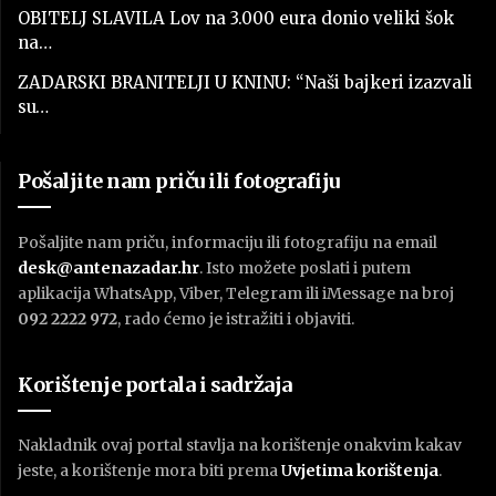
OBITELJ SLAVILA Lov na 3.000 eura donio veliki šok
na…
ZADARSKI BRANITELJI U KNINU: “Naši bajkeri izazvali
su…
Pošaljite nam priču ili fotografiju
Pošaljite nam priču, informaciju ili fotografiju na email
desk@antenazadar.hr
. Isto možete poslati i putem
aplikacija WhatsApp, Viber, Telegram ili iMessage na broj
092 2222 972
, rado ćemo je istražiti i objaviti.
Korištenje portala i sadržaja
Nakladnik ovaj portal stavlja na korištenje onakvim kakav
jeste, a korištenje mora biti prema
U
vjetima korištenja
.