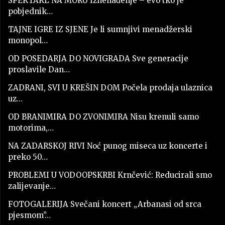
SPEKTAKL NA MORU Iznenađenje – evo tko je
pobjednik…
TAJNE IGRE IZ SJENE Je li sumnjivi menadžerski
monopol…
OD POSEDARJA DO NOVIGRADA Sve generacije
proslavile Dan…
ZADRANI, SVI U KREŠIN DOM Počela prodaja ulaznica
uz…
OD BRANIMIRA DO ZVONIMIRA Nisu krenuli samo
motorima,…
NA ZADARSKOJ RIVI Noć punog miseca uz koncerte i
preko 50…
PROBLEMI U VODOOPSKRBI Krnčević: Reducirali smo
zalijevanje…
FOTOGALERIJA Svečani koncert „Arbanasi od srca
pjesmom”…