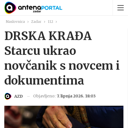
Naslovnica
Zadar
112
DRSKA KRAĐA
Starcu ukrao
novčanik s novcem i
dokumentima
Objavljeno:
7. lipnja 2026. 18:03
AZD