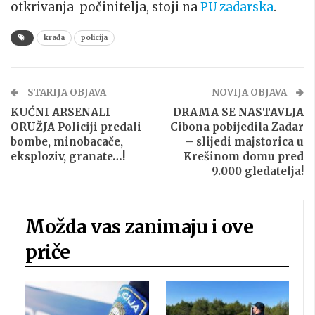
otkrivanja počinitelja, stoji na
PU zadarska
.
krađa
policija
STARIJA OBJAVA
NOVIJA OBJAVA
KUĆNI ARSENALI
DRAMA SE NASTAVLJA
ORUŽJA Policiji predali
Cibona pobijedila Zadar
bombe, minobacače,
– slijedi majstorica u
eksploziv, granate…!
Krešinom domu pred
9.000 gledatelja!
Možda vas zanimaju i ove
priče