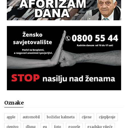
Oznake
apple
automobil
božidar kalmeta
cijene
cijepljenje
cjepivo
dhmz
eu
foto
google
gradsko vijeće