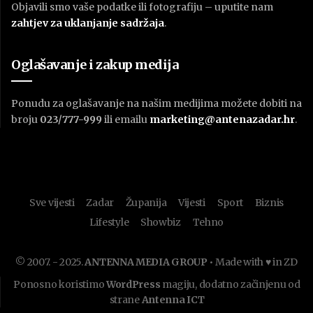
Objavili smo vaše podatke ili fotografiju – uputite nam
zahtjev za uklanjanje sadržaja
.
Oglašavanje i zakup medija
Ponudu za oglašavanje na našim medijima možete dobiti na
broju
023/777-999
ili emailu
marketing@antenazadar.hr
.
Sve vijesti
Zadar
Županija
Vijesti
Sport
Biznis
Lifestyle
Showbiz
Tehno
© 2007. - 2025.
ANTENNA MEDIA GROUP
• Made with ♥ in ZD
Ponosno koristimo
WordPress
magiju, dodatno začinjenu od
strane
Antenna ICT