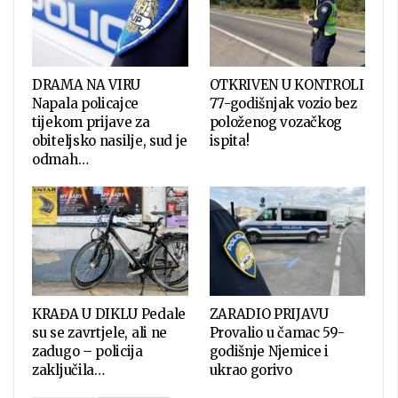
DRAMA NA VIRU
OTKRIVEN U KONTROLI
Napala policajce
77-godišnjak vozio bez
tijekom prijave za
položenog vozačkog
obiteljsko nasilje, sud je
ispita!
odmah…
KRAĐA U DIKLU Pedale
ZARADIO PRIJAVU
su se zavrtjele, ali ne
Provalio u čamac 59-
zadugo – policija
godišnje Njemice i
zaključila…
ukrao gorivo