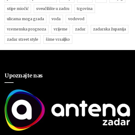
stipe miočić
sveučilište u zadru
trgovina
ulicama moga grada
voda
vodovod
vremenska prognoza
vrijeme
zadar
zadarska županija
zadar street style
šime vrsaljko
Upoznajte nas