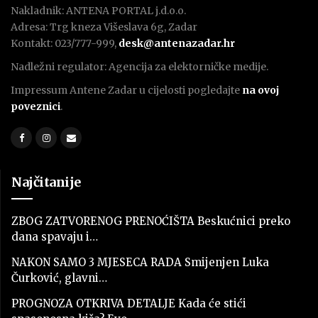
Nakladnik: ANTENA PORTAL j.d.o.o.
Adresa: Trg kneza Višeslava 6g, Zadar
Kontakt: 023/777-999,
desk@antenazadar.hr
Nadležni regulator: Agencija za elektorničke medije.
Impressum Antene Zadar u cijelosti pogledajte
na ovoj
poveznici
.
Najčitanije
ZBOG ZATVORENOG PRENOĆIŠTA Beskućnici preko
dana spavaju i…
NAKON SAMO 3 MJESECA RADA Smijenjen Luka
Čurković, glavni…
PROGNOZA OTKRIVA DETALJE Kada će stići