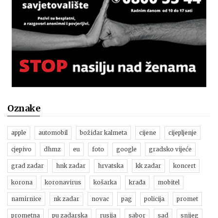
Oznake
apple
automobil
božidar kalmeta
cijene
cijepljenje
cjepivo
dhmz
eu
foto
google
gradsko vijeće
grad zadar
hnk zadar
hrvatska
kk zadar
koncert
korona
koronavirus
košarka
krađa
mobitel
namirnice
nk zadar
novac
pag
policija
promet
prometna
pu zadarska
rusija
sabor
sad
snijeg