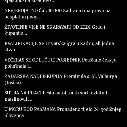
spasonosna kiša? Evo…
NEVJEROJATNO Čak 10.000 Zadrana ima pravo na
besplatan javni…
ŽIVOTINJE VIŠE NE SKAPAVAJU OD ŽEĐI Grad i
Županija…
KVALIFIKACIJE SP Hrvatska igra u Zadru, ali jedna
stvar…
VEČERAS SE ODLUČUJE POBJEDNIK Petrčane čekaju
polufinala i…
ZADARSKA NADBISKUPIJA Preminula s. M. Valburga
(Josica)…
SUTRA NA PIJACI Fešta autohtonih sorti i zlatnih
maslinovih…
U MORU KOD PAŠMANA Pronađeno tijelo 24-godišnjeg
Slovenca