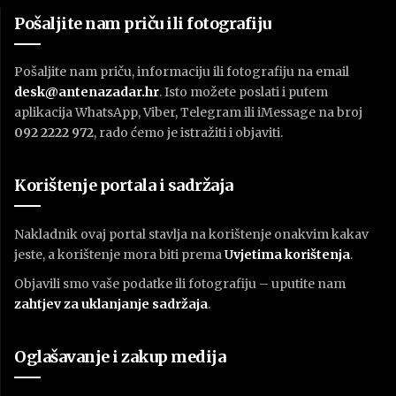
Pošaljite nam priču ili fotografiju
Pošaljite nam priču, informaciju ili fotografiju na email
desk@antenazadar.hr
. Isto možete poslati i putem
aplikacija WhatsApp, Viber, Telegram ili iMessage na broj
092 2222 972
, rado ćemo je istražiti i objaviti.
Korištenje portala i sadržaja
Nakladnik ovaj portal stavlja na korištenje onakvim kakav
jeste, a korištenje mora biti prema
U
vjetima korištenja
.
Objavili smo vaše podatke ili fotografiju – uputite nam
zahtjev za uklanjanje sadržaja
.
Oglašavanje i zakup medija