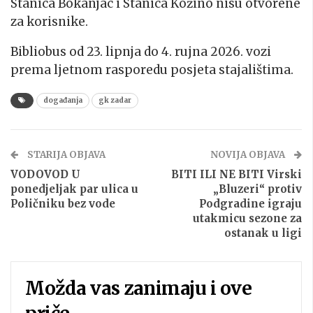
Stanica Bokanjac i Stanica Kožino nisu otvorene
za korisnike.
Bibliobus od 23. lipnja do 4. rujna 2026. vozi
prema ljetnom rasporedu posjeta stajalištima.
događanja
gk zadar
STARIJA OBJAVA
NOVIJA OBJAVA
VODOVOD U
BITI ILI NE BITI Virski
ponedjeljak par ulica u
„Bluzeri“ protiv
Poličniku bez vode
Podgradine igraju
utakmicu sezone za
ostanak u ligi
Možda vas zanimaju i ove