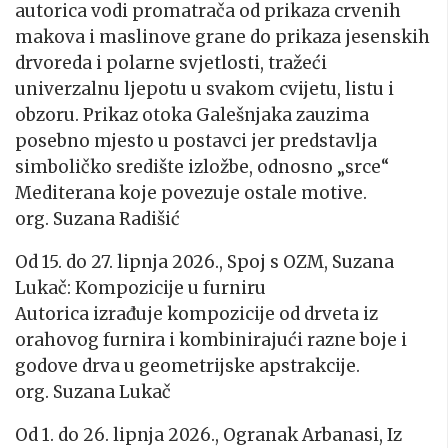
autorica vodi promatrača od prikaza crvenih
makova i maslinove grane do prikaza jesenskih
drvoreda i polarne svjetlosti, tražeći
univerzalnu ljepotu u svakom cvijetu, listu i
obzoru. Prikaz otoka Galešnjaka zauzima
posebno mjesto u postavci jer predstavlja
simboličko središte izložbe, odnosno „srce“
Mediterana koje povezuje ostale motive.
org. Suzana Radišić
Od 15. do 27. lipnja 2026., Spoj s OZM, Suzana
Lukač: Kompozicije u furniru
Autorica izrađuje kompozicije od drveta iz
orahovog furnira i kombinirajući razne boje i
godove drva u geometrijske apstrakcije.
org. Suzana Lukač
Od 1. do 26. lipnja 2026., Ogranak Arbanasi, Iz