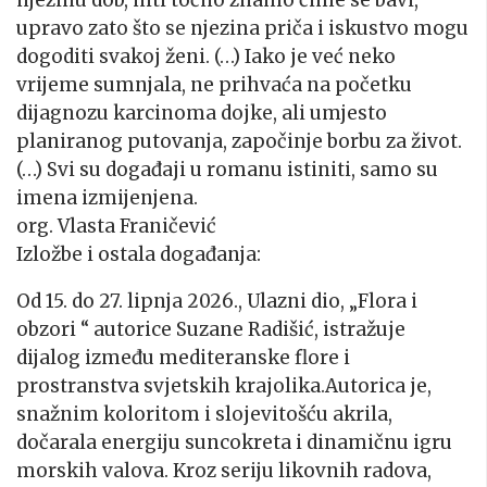
njezinu dob, niti točno znamo čime se bavi,
upravo zato što se njezina priča i iskustvo mogu
dogoditi svakoj ženi. (…) Iako je već neko
vrijeme sumnjala, ne prihvaća na početku
dijagnozu karcinoma dojke, ali umjesto
planiranog putovanja, započinje borbu za život.
(…) Svi su događaji u romanu istiniti, samo su
imena izmijenjena.
org. Vlasta Franičević
Izložbe i ostala događanja:
Od 15. do 27. lipnja 2026., Ulazni dio, „Flora i
obzori “ autorice Suzane Radišić, istražuje
dijalog između mediteranske flore i
prostranstva svjetskih krajolika.Autorica je,
snažnim koloritom i slojevitošću akrila,
dočarala energiju suncokreta i dinamičnu igru
morskih valova. Kroz seriju likovnih radova,