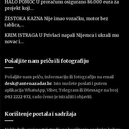
HALO POMOĆ U proračunu osigurano 86.000 eura za
projekt koji…
ŽESTOKA KAZNA Nije imao vozačku, motor bez
tablica,…
KRIM ISTRAGA U Privlaci napali Nijemca i ukrali mu
novac i…
Pošaljite nam priču ili fotografiju
Pošaljite nam priču, informaciju ili fotografiju na email
desk@antenazadar.hr
. Isto možete poslati i putem
aplikacija WhatsApp, Viber, Telegram ili iMessage na broj
092 2222 972
, rado ćemo je istražiti i objaviti.
Korištenje portala i sadržaja