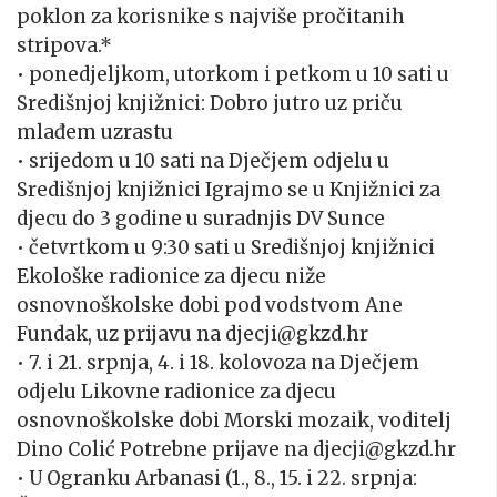
poklon za korisnike s najviše pročitanih
stripova.*
• ponedjeljkom, utorkom i petkom u 10 sati u
Središnjoj knjižnici: Dobro jutro uz priču
mlađem uzrastu
• srijedom u 10 sati na Dječjem odjelu u
Središnjoj knjižnici Igrajmo se u Knjižnici za
djecu do 3 godine u suradnjis DV Sunce
• četvrtkom u 9:30 sati u Središnjoj knjižnici
Ekološke radionice za djecu niže
osnovnoškolske dobi pod vodstvom Ane
Fundak, uz prijavu na djecji@gkzd.hr
• 7. i 21. srpnja, 4. i 18. kolovoza na Dječjem
odjelu Likovne radionice za djecu
osnovnoškolske dobi Morski mozaik, voditelj
Dino Colić Potrebne prijave na djecji@gkzd.hr
• U Ogranku Arbanasi (1., 8., 15. i 22. srpnja: