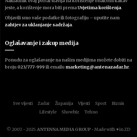
Nakladnik ovaj portal stavlja na korištenje onakvim kakav
jeste, a korištenje mora biti prema
U
vjetima korištenja
.
Objavili smo vaše podatke ili fotografiju – uputite nam
zahtjev za uklanjanje sadržaja
.
Oglašavanje i zakup medija
Ponudu za oglašavanje na našim medijima možete dobiti na
broju
023/777-999
ili emailu
marketing@antenazadar.hr
.
Sve vijesti
Zadar
Županija
Vijesti
Sport
Biznis
Lifestyle
Showbiz
Tehno
© 2007. - 2025.
ANTENNA MEDIA GROUP
• Made with ♥ in ZD