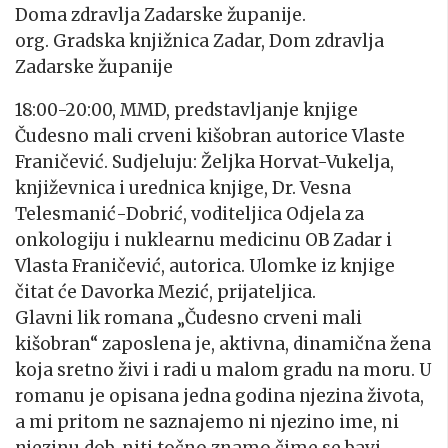
Doma zdravlja Zadarske županije.
org. Gradska knjižnica Zadar, Dom zdravlja
Zadarske županije
18:00-20:00, MMD, predstavljanje knjige
Čudesno mali crveni kišobran autorice Vlaste
Franičević. Sudjeluju: Željka Horvat-Vukelja,
književnica i urednica knjige, Dr. Vesna
Telesmanić-Dobrić, voditeljica Odjela za
onkologiju i nuklearnu medicinu OB Zadar i
Vlasta Franičević, autorica. Ulomke iz knjige
čitat će Davorka Mezić, prijateljica.
Glavni lik romana „Čudesno crveni mali
kišobran“ zaposlena je, aktivna, dinamična žena
koja sretno živi i radi u malom gradu na moru. U
romanu je opisana jedna godina njezina života,
a mi pritom ne saznajemo ni njezino ime, ni