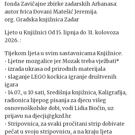
fonda Zavičajne zbirke zadarskih Arbanasa:
autor Ivica Đovani Matešić Jeremija.
org. Gradska knjižnica Zadar
Ljeto u Knjižnici Od 15. lipnja do 31. kolovoza
2026. :
Tijekom ljeta u svim sastavnicama Knjižnice:
• Ljetne mozgalice jer Mozak treba vježbati*
• izrada ukrasa od prirodnih materijala
• slaganje LEGO kockica igranje društvenih
igara
• 14.07., u 10 sati, Središnja knjižnica, Kaligrafija,
radionica lijepog pisanja za djecu višeg
osnovnoškolske dobi, vodi Lidia Biočin, uz
prijavu na djecji@gkzd.hr
• Stripovnica, za svaki pročitani strip dobivate
pečat u svoju stripovnicu, a na kraju ljeta