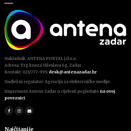
Nakladnik: ANTENA PORTAL j.d.o.o.
Adresa: Trg kneza Višeslava 6g, Zadar
Kontakt: 023/777-999,
desk@antenazadar.hr
Nadležni regulator: Agencija za elektorničke medije.
Impressum Antene Zadar u cijelosti pogledajte
na ovoj
poveznici
.
Najčitanije