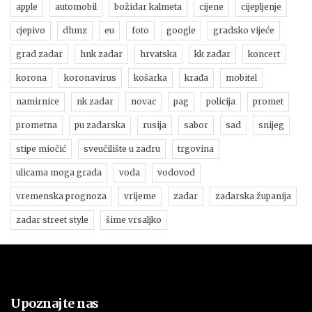
apple
automobil
božidar kalmeta
cijene
cijepljenje
cjepivo
dhmz
eu
foto
google
gradsko vijeće
grad zadar
hnk zadar
hrvatska
kk zadar
koncert
korona
koronavirus
košarka
krađa
mobitel
namirnice
nk zadar
novac
pag
policija
promet
prometna
pu zadarska
rusija
sabor
sad
snijeg
stipe miočić
sveučilište u zadru
trgovina
ulicama moga grada
voda
vodovod
vremenska prognoza
vrijeme
zadar
zadarska županija
zadar street style
šime vrsaljko
Upoznajte nas