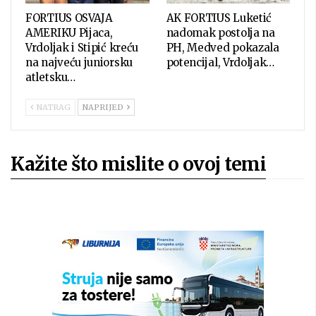
FORTIUS OSVAJA
AK FORTIUS Luketić
AMERIKU Pijaca,
nadomak postolja na
Vrdoljak i Stipić kreću
PH, Medved pokazala
na najveću juniorsku
potencijal, Vrdoljak…
atletsku…
NATRAG
NAPRIJED
Kažite što mislite o ovoj temi