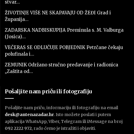
stvar…
ŽIVOTINJE VIŠE NE SKAPAVAJU OD ŽEĐI Grad i
Županija…
ZADARSKA NADBISKUPIJA Preminula s. M. Valburga
(Josica)…
VEČERAS SE ODLUČUJE POBJEDNIK Petrčane čekaju
polufinala i…
ZEMUNIK Održano stručno predavanje i radionica
„Zaštita od…
Pošaljite nam priču ili fotografiju
Pošaljite nam priču, informaciju ili fotografiju na email
desk@antenazadar.hr
. Isto možete poslati i putem
aplikacija WhatsApp, Viber, Telegram ili iMessage na broj
092 2222 972
, rado ćemo je istražiti i objaviti.