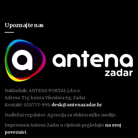
Upoznajte nas
Nakladnik: ANTENA PORTAL j.d.o.o.
Adresa: Trg kneza Višeslava 6g, Zadar
Kontakt: 023/777-999,
desk@antenazadar.hr
Nadležni regulator: Agencija za elektorničke medije.
Impressum Antene Zadar u cijelosti pogledajte
na ovoj
poveznici
.