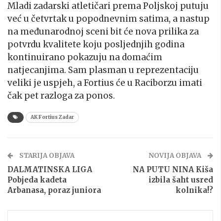
Mladi zadarski atletičari prema Poljskoj putuju
već u četvrtak u popodnevnim satima, a nastup
na međunarodnoj sceni bit će nova prilika za
potvrdu kvalitete koju posljednjih godina
kontinuirano pokazuju na domaćim
natjecanjima. Sam plasman u reprezentaciju
veliki je uspjeh, a Fortius će u Raciborzu imati
čak pet razloga za ponos.
AK Fortius Zadar
STARIJA OBJAVA
NOVIJA OBJAVA
DALMATINSKA LIGA
NA PUTU NINA Kiša
Pobjeda kadeta
izbila šaht usred
Arbanasa, poraz juniora
kolnika!?