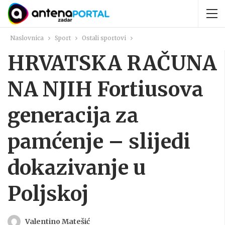
Naslovnica
Sport
Ostali sportovi
HRVATSKA RAČUNA
NA NJIH Fortiusova
generacija za
pamćenje – slijedi
dokazivanje u
Poljskoj
Valentino Matešić