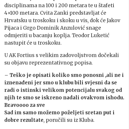
disciplinama na 100 i 200 metara te u štafeti
4×100 metara. Cvita Zanki predstavljat će
Hrvatsku u troskoku i skoku u vis, dok će Jakov
Pijaca i Grgo Dominik Anzulović snage
odmjeriti u bacanju koplja. Teodor Luketić
nastupit će u troskoku.
U AK Fortius s velikim zadovoljstvom dočekali
su objavu reprezentativnog popisa.
– Teško je opisati koliko smo ponosni ,ali ne i
iznenađeni jer smo u klubu bili svjesni da se
radi o istinski velikom potencijalu svakog od
njih te smo se iskreno nadali ovakvom ishodu.
Bravoooo za sve
Sad im samo možemo poželjeti sretan put i
dobre rezultate
, poručili su iz Kluba.