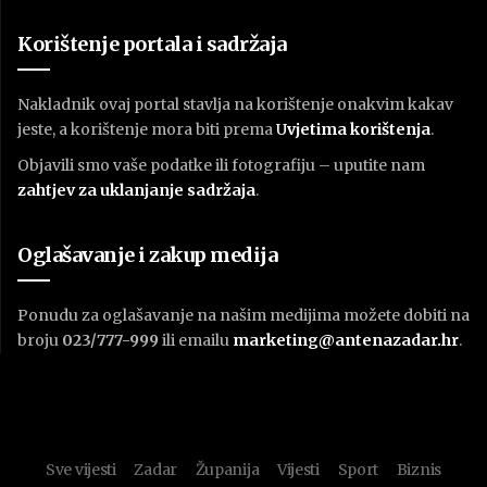
Korištenje portala i sadržaja
Nakladnik ovaj portal stavlja na korištenje onakvim kakav
jeste, a korištenje mora biti prema
U
vjetima korištenja
.
Objavili smo vaše podatke ili fotografiju – uputite nam
zahtjev za uklanjanje sadržaja
.
Oglašavanje i zakup medija
Ponudu za oglašavanje na našim medijima možete dobiti na
broju
023/777-999
ili emailu
marketing@antenazadar.hr
.
Sve vijesti
Zadar
Županija
Vijesti
Sport
Biznis