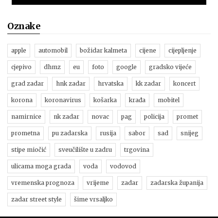
Oznake
apple
automobil
božidar kalmeta
cijene
cijepljenje
cjepivo
dhmz
eu
foto
google
gradsko vijeće
grad zadar
hnk zadar
hrvatska
kk zadar
koncert
korona
koronavirus
košarka
krađa
mobitel
namirnice
nk zadar
novac
pag
policija
promet
prometna
pu zadarska
rusija
sabor
sad
snijeg
stipe miočić
sveučilište u zadru
trgovina
ulicama moga grada
voda
vodovod
vremenska prognoza
vrijeme
zadar
zadarska županija
zadar street style
šime vrsaljko