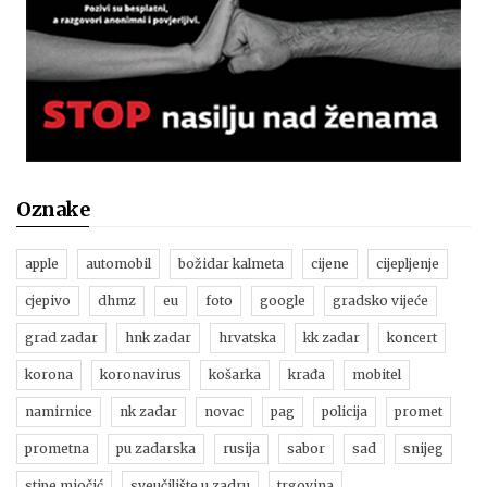
Oznake
apple
automobil
božidar kalmeta
cijene
cijepljenje
cjepivo
dhmz
eu
foto
google
gradsko vijeće
grad zadar
hnk zadar
hrvatska
kk zadar
koncert
korona
koronavirus
košarka
krađa
mobitel
namirnice
nk zadar
novac
pag
policija
promet
prometna
pu zadarska
rusija
sabor
sad
snijeg
stipe miočić
sveučilište u zadru
trgovina