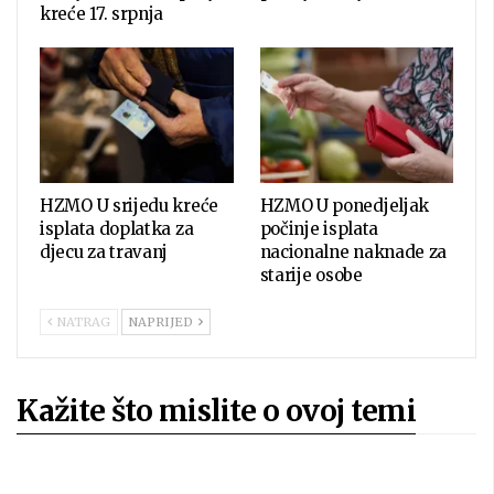
kreće 17. srpnja
HZMO U srijedu kreće
HZMO U ponedjeljak
isplata doplatka za
počinje isplata
djecu za travanj
nacionalne naknade za
starije osobe
NATRAG
NAPRIJED
Kažite što mislite o ovoj temi