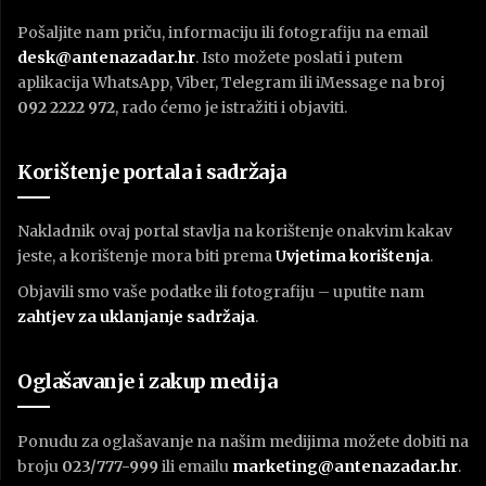
Pošaljite nam priču, informaciju ili fotografiju na email
desk@antenazadar.hr
. Isto možete poslati i putem
aplikacija WhatsApp, Viber, Telegram ili iMessage na broj
092 2222 972
, rado ćemo je istražiti i objaviti.
Korištenje portala i sadržaja
Nakladnik ovaj portal stavlja na korištenje onakvim kakav
jeste, a korištenje mora biti prema
U
vjetima korištenja
.
Objavili smo vaše podatke ili fotografiju – uputite nam
zahtjev za uklanjanje sadržaja
.
Oglašavanje i zakup medija
Ponudu za oglašavanje na našim medijima možete dobiti na
broju
023/777-999
ili emailu
marketing@antenazadar.hr
.