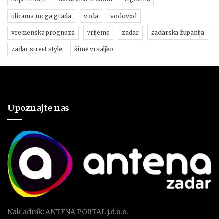
ulicama moga grada
voda
vodovod
vremenska prognoza
vrijeme
zadar
zadarska županija
zadar street style
šime vrsaljko
Upoznajte nas
Nakladnik: ANTENA PORTAL j.d.o.o.