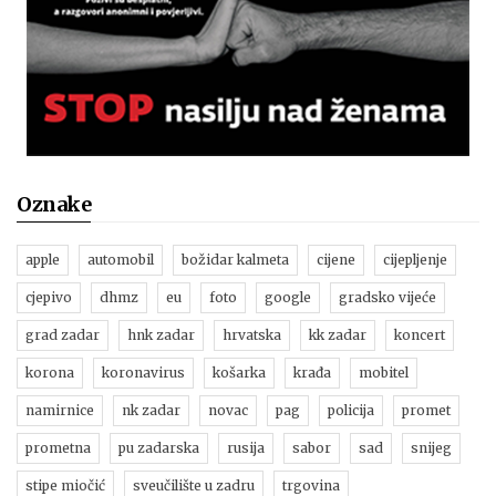
Oznake
apple
automobil
božidar kalmeta
cijene
cijepljenje
cjepivo
dhmz
eu
foto
google
gradsko vijeće
grad zadar
hnk zadar
hrvatska
kk zadar
koncert
korona
koronavirus
košarka
krađa
mobitel
namirnice
nk zadar
novac
pag
policija
promet
prometna
pu zadarska
rusija
sabor
sad
snijeg
stipe miočić
sveučilište u zadru
trgovina