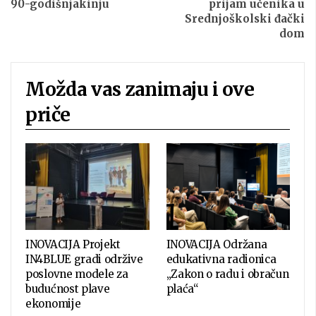
90-godišnjakinju
prijam učenika u
Srednjoškolski đački
dom
Možda vas zanimaju i ove
priče
INOVACIJA Projekt
INOVACIJA Održana
IN4BLUE gradi održive
edukativna radionica
poslovne modele za
„Zakon o radu i obračun
budućnost plave
plaća“
ekonomije