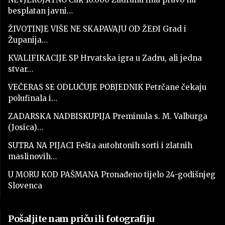
besplatan javni…
ŽIVOTINJE VIŠE NE SKAPAVAJU OD ŽEĐI Grad i
Županija…
KVALIFIKACIJE SP Hrvatska igra u Zadru, ali jedna
stvar…
VEČERAS SE ODLUČUJE POBJEDNIK Petrčane čekaju
polufinala i…
ZADARSKA NADBISKUPIJA Preminula s. M. Valburga
(Josica)…
SUTRA NA PIJACI Fešta autohtonih sorti i zlatnih
maslinovih…
U MORU KOD PAŠMANA Pronađeno tijelo 24-godišnjeg
Slovenca
Pošaljite nam priču ili fotografiju