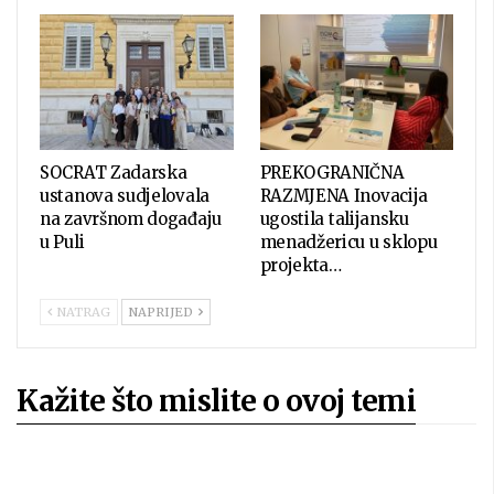
SOCRAT Zadarska
PREKOGRANIČNA
ustanova sudjelovala
RAZMJENA Inovacija
na završnom događaju
ugostila talijansku
u Puli
menadžericu u sklopu
projekta…
NATRAG
NAPRIJED
Kažite što mislite o ovoj temi