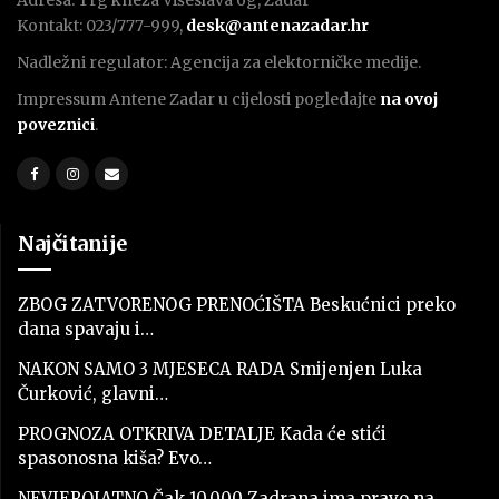
Kontakt: 023/777-999,
desk@antenazadar.hr
Nadležni regulator: Agencija za elektorničke medije.
Impressum Antene Zadar u cijelosti pogledajte
na ovoj
poveznici
.
Najčitanije
ZBOG ZATVORENOG PRENOĆIŠTA Beskućnici preko
dana spavaju i…
NAKON SAMO 3 MJESECA RADA Smijenjen Luka
Čurković, glavni…
PROGNOZA OTKRIVA DETALJE Kada će stići
spasonosna kiša? Evo…
NEVJEROJATNO Čak 10.000 Zadrana ima pravo na