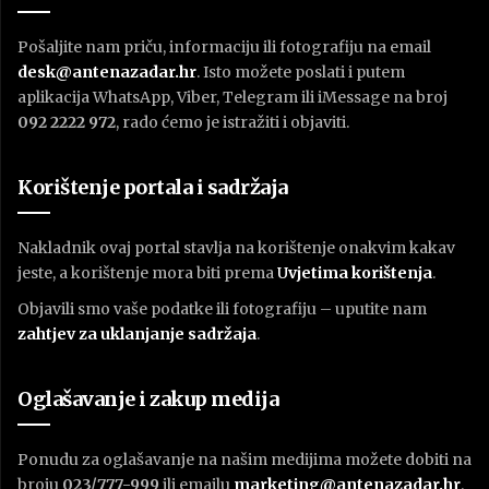
Pošaljite nam priču, informaciju ili fotografiju na email
desk@antenazadar.hr
. Isto možete poslati i putem
aplikacija WhatsApp, Viber, Telegram ili iMessage na broj
092 2222 972
, rado ćemo je istražiti i objaviti.
Korištenje portala i sadržaja
Nakladnik ovaj portal stavlja na korištenje onakvim kakav
jeste, a korištenje mora biti prema
U
vjetima korištenja
.
Objavili smo vaše podatke ili fotografiju – uputite nam
zahtjev za uklanjanje sadržaja
.
Oglašavanje i zakup medija
Ponudu za oglašavanje na našim medijima možete dobiti na
broju
023/777-999
ili emailu
marketing@antenazadar.hr
.