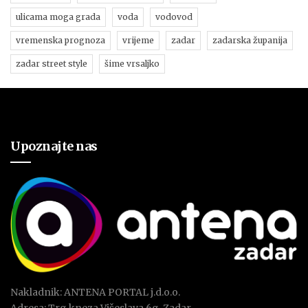
ulicama moga grada
voda
vodovod
vremenska prognoza
vrijeme
zadar
zadarska županija
zadar street style
šime vrsaljko
Upoznajte nas
Nakladnik: ANTENA PORTAL j.d.o.o.
Adresa: Trg kneza Višeslava 6g, Zadar