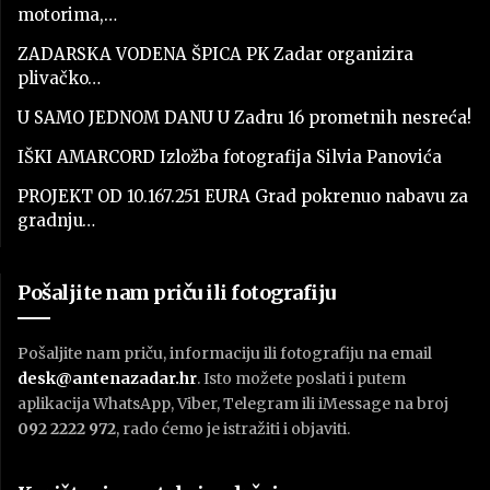
motorima,…
ZADARSKA VODENA ŠPICA PK Zadar organizira
plivačko…
U SAMO JEDNOM DANU U Zadru 16 prometnih nesreća!
IŠKI AMARCORD Izložba fotografija Silvia Panovića
PROJEKT OD 10.167.251 EURA Grad pokrenuo nabavu za
gradnju…
Pošaljite nam priču ili fotografiju
Pošaljite nam priču, informaciju ili fotografiju na email
desk@antenazadar.hr
. Isto možete poslati i putem
aplikacija WhatsApp, Viber, Telegram ili iMessage na broj
092 2222 972
, rado ćemo je istražiti i objaviti.