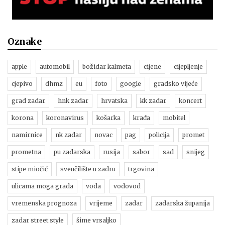
Oznake
apple
automobil
božidar kalmeta
cijene
cijepljenje
cjepivo
dhmz
eu
foto
google
gradsko vijeće
grad zadar
hnk zadar
hrvatska
kk zadar
koncert
korona
koronavirus
košarka
krađa
mobitel
namirnice
nk zadar
novac
pag
policija
promet
prometna
pu zadarska
rusija
sabor
sad
snijeg
stipe miočić
sveučilište u zadru
trgovina
ulicama moga grada
voda
vodovod
vremenska prognoza
vrijeme
zadar
zadarska županija
zadar street style
šime vrsaljko