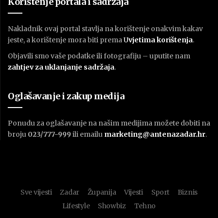
Korištenje portala i sadržaja
Nakladnik ovaj portal stavlja na korištenje onakvim kakav
jeste, a korištenje mora biti prema
U
vjetima korištenja
.
Objavili smo vaše podatke ili fotografiju – uputite nam
zahtjev za uklanjanje sadržaja
.
Oglašavanje i zakup medija
Ponudu za oglašavanje na našim medijima možete dobiti na
broju
023/777-999
ili emailu
marketing@antenazadar.hr
.
Sve vijesti
Zadar
Županija
Vijesti
Sport
Biznis
Lifestyle
Showbiz
Tehno