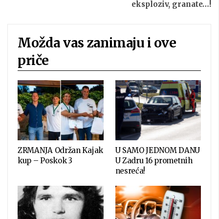
eksploziv, granate…!
Možda vas zanimaju i ove
priče
ZRMANJA Održan Kajak
U SAMO JEDNOM DANU
kup – Poskok 3
U Zadru 16 prometnih
nesreća!