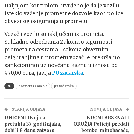
Daljnjom kontrolom utvrđeno je da je vozilu
isteklo važenje prometne dozvole kao i police
obveznog osiguranja u prometu.
Vozač i vozilo su isključeni iz prometa.
Sukladno odredbama Zakona o sigurnosti
prometa na cestama i Zakona obveznim
osiguranjima u prometu vozač je prekršajno
sankcioniran uz novčanu kaznu u iznosu od
970,00 eura, javlja
PU zadarska
.
prometna dozvola
pu zadarska
STARIJA OBJAVA
NOVIJA OBJAVA
UHIĆENI Dvojica
KUĆNI ARSENALI
pretukla 37-godišnjaka,
ORUŽJA Policiji predali
dobili 8 dana zatvora
bombe, minobacače,