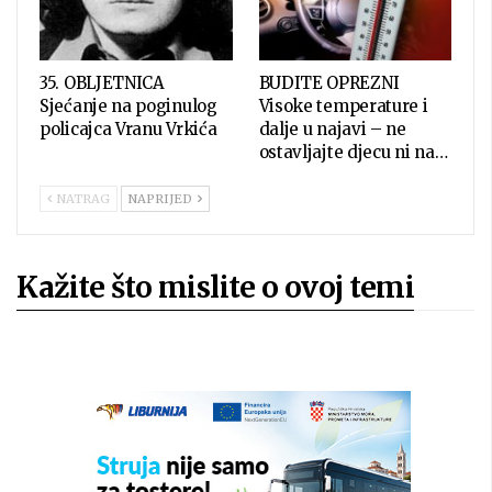
35. OBLJETNICA
BUDITE OPREZNI
Sjećanje na poginulog
Visoke temperature i
policajca Vranu Vrkića
dalje u najavi – ne
ostavljajte djecu ni na…
NATRAG
NAPRIJED
Kažite što mislite o ovoj temi