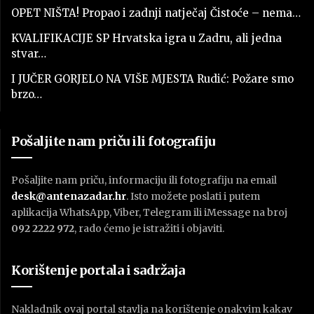
OPET NIŠTA! Propao i zadnji natječaj Čistoće – nema…
KVALIFIKACIJE SP Hrvatska igra u Zadru, ali jedna
stvar…
I JUČER GORJELO NA VIŠE MJESTA Rudić: Požare smo
brzo…
Pošaljite nam priču ili fotografiju
Pošaljite nam priču, informaciju ili fotografiju na email
desk@antenazadar.hr
. Isto možete poslati i putem
aplikacija WhatsApp, Viber, Telegram ili iMessage na broj
092 2222 972
, rado ćemo je istražiti i objaviti.
Korištenje portala i sadržaja
Nakladnik ovaj portal stavlja na korištenje onakvim kakav