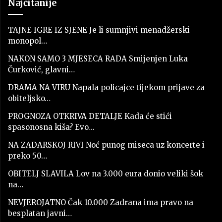
Najčitanije
TAJNE IGRE IZ SJENE Je li sumnjivi menadžerski
monopol…
NAKON SAMO 3 MJESECA RADA Smijenjen Luka
Čurković, glavni…
DRAMA NA VIRU Napala policajce tijekom prijave za
obiteljsko…
PROGNOZA OTKRIVA DETALJE Kada će stići
spasonosna kiša? Evo…
NA ZADARSKOJ RIVI Noć punog miseca uz koncerte i
preko 50…
OBITELJ SLAVILA Lov na 3.000 eura donio veliki šok
na…
NEVJEROJATNO Čak 10.000 Zadrana ima pravo na
besplatan javni…