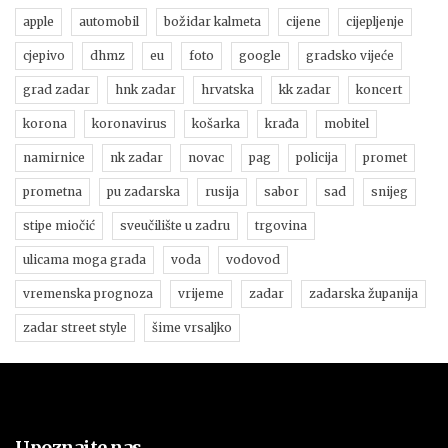
apple
automobil
božidar kalmeta
cijene
cijepljenje
cjepivo
dhmz
eu
foto
google
gradsko vijeće
grad zadar
hnk zadar
hrvatska
kk zadar
koncert
korona
koronavirus
košarka
krađa
mobitel
namirnice
nk zadar
novac
pag
policija
promet
prometna
pu zadarska
rusija
sabor
sad
snijeg
stipe miočić
sveučilište u zadru
trgovina
ulicama moga grada
voda
vodovod
vremenska prognoza
vrijeme
zadar
zadarska županija
zadar street style
šime vrsaljko
Upoznajte nas