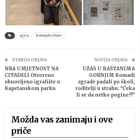
agrra
kolanjsko blato
STARIJA OBJAVA
NOVIJA OBJAVA
NBA UMJETNOST NA
UŽAS U RAŠTANIMA
CITADELI Otvoreno
GORNJIM Komadi
obnovljeno igralište u
zgrade padali po školi,
Kapetanskom parku
roditelji u strahu: “Čeka
li se da netko pogine?!”
Možda vas zanimaju i ove
priče