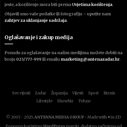
jeste, a korištenje mora biti prema
U
vjetima korištenja
.
Objavili smo vaše podatke ili fotografiju – uputite nam
zahtjev za uklanjanje sadržaja
.
Oglašavanje i zakup medija
Ponudu za oglašavanje na našim medijima možete dobiti na
broju
023/777-999
ili emailu
marketing@antenazadar.hr
.
Sve vijesti
Zadar
Županija
Vijesti
Sport
Biznis
Lifestyle
Showbiz
Tehno
© 2007. - 2025.
ANTENNA MEDIA GROUP
• Made with ♥ in ZD
Ponosno koristimo
WordPress
magiju, dodatno začinjenu od