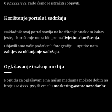
092 2222 972
, rado ćemo je istražiti i objaviti.
Korištenje portala i sadržaja
Nakladnik ovaj portal stavlja na korištenje onakvim kakav
jeste, a korištenje mora biti prema
U
vjetima korištenja
.
Objavili smo vaše podatke ili fotografiju – uputite nam
zahtjev za uklanjanje sadržaja
.
Oglašavanje i zakup medija
Ponudu za oglašavanje na našim medijima možete dobiti na
broju
023/777-999
ili emailu
marketing@antenazadar.hr
.