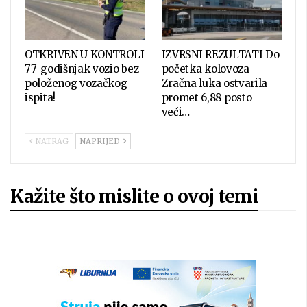
OTKRIVEN U KONTROLI
IZVRSNI REZULTATI Do
77-godišnjak vozio bez
početka kolovoza
položenog vozačkog
Zračna luka ostvarila
ispita!
promet 6,88 posto
veći…
NATRAG
NAPRIJED
Kažite što mislite o ovoj temi