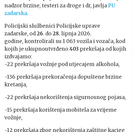
nadzor brzine, testeri za droge i dr, javlja
PU
zadarska
.
Policijski službenici Policijske uprave
zadarske, od
26
. do
28
. lipnja 2026.
godine, kontrolirali su 1 063 vozila i vozača, kod
kojih je ukupnoutvrđeno
403
prekršaja od kojih
izdvajamo:
-22 prekršaja vožnje pod utjecajem alkohola,
-136 prekršaja prekoračenja dopuštene brzine
kretanja,
-22 prekršaja nekorištenja sigurnosnog pojasa,
-15 prekršaja korištenja mobitela za vrijeme
vožnje,
-12 prekršaja zbog nekorištenja zaštitne kacige