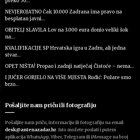
preko 50…
NEVJEROJATNO Čak 10.000 Zadrana ima pravo na
besplatan javni…
OBITELJ SLAVILA Lov na 3.000 eura donio veliki šok
na…
KVALIFIKACIJE SP Hrvatska igra u Zadru, ali jedna
stvar…
OPET NIŠTA! Propao i zadnji natječaj Čistoće – nema…
I JUČER GORJELO NA VIŠE MJESTA Rudić: Požare smo
brzo…
Pošaljite nam priču ili fotografiju
Pošaljite nam priču, informaciju ili fotografiju na email
desk@antenazadar.hr
. Isto možete poslati i putem
aplikacija WhatsApp, Viber, Telegram ili iMessage na broj