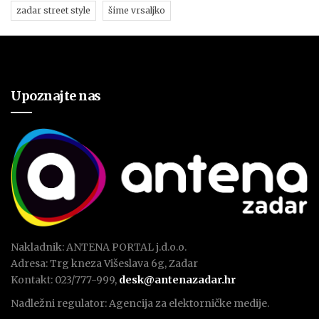
zadar street style
šime vrsaljko
Upoznajte nas
Nakladnik: ANTENA PORTAL j.d.o.o.
Adresa: Trg kneza Višeslava 6g, Zadar
Kontakt: 023/777-999,
desk@antenazadar.hr
Nadležni regulator: Agencija za elektorničke medije.