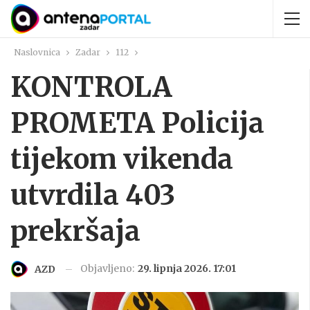
Naslovnica
Zadar
112
KONTROLA
PROMETA Policija
tijekom vikenda
utvrdila 403
prekršaja
Objavljeno:
29. lipnja 2026. 17:01
AZD