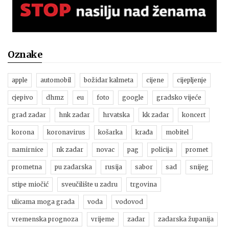
Oznake
apple
automobil
božidar kalmeta
cijene
cijepljenje
cjepivo
dhmz
eu
foto
google
gradsko vijeće
grad zadar
hnk zadar
hrvatska
kk zadar
koncert
korona
koronavirus
košarka
krađa
mobitel
namirnice
nk zadar
novac
pag
policija
promet
prometna
pu zadarska
rusija
sabor
sad
snijeg
stipe miočić
sveučilište u zadru
trgovina
ulicama moga grada
voda
vodovod
vremenska prognoza
vrijeme
zadar
zadarska županija