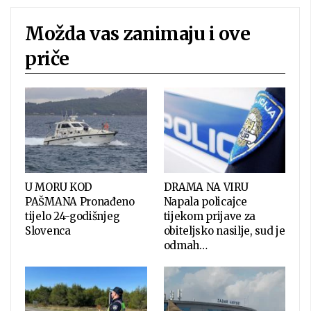
Možda vas zanimaju i ove
priče
U MORU KOD
DRAMA NA VIRU
PAŠMANA Pronađeno
Napala policajce
tijelo 24-godišnjeg
tijekom prijave za
Slovenca
obiteljsko nasilje, sud je
odmah…