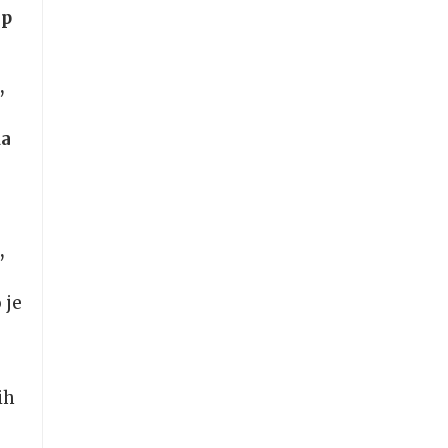
ip
,
da
,
 je
ih