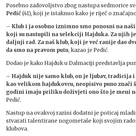
Posebno zadovoljstvo zbog nastupa sedmorice svoji
Pedić
(41), koji je istaknuo kako je riječ o zna
– Klub i ja osobno iznimno smo ponosni na naših 
koji su nastupili na selekciji Hajduka. Za njih 
daljnji rad. Za naš klub, koji je već ranije dao d
da smo na pravom putu
, kazao je Pedić.
Dodao je kako Hajduk u Dalmaciji predstavlja pu
– Hajduk nije samo klub, on je ljubav, tradicija 
kao velikom hajdukovcu, neopisivo puno znači št
godini imaju priliku doživjeti ono što je meni n
Pedić.
Nastup na ovakvoj razini dodatni je poticaj mladi
stvarati talentirane nogometaše koji svojim rado
klubova.