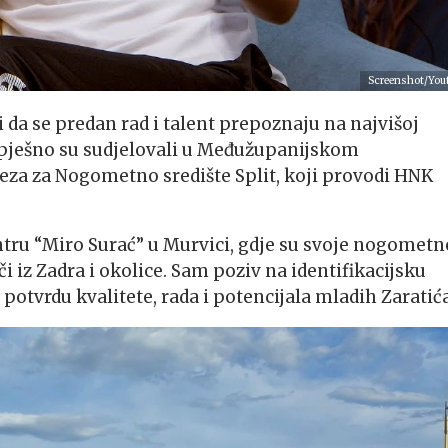
Screenshot/You
da se predan rad i talent prepoznaju na najvišoj
 uspješno su sudjelovali u Međužupanijskom
a za Nogometno središte Split, koji provodi HNK
ntru “Miro Surać” u Murvici, gdje su svoje nogometn
i iz Zadra i okolice. Sam poziv na identifikacijsku
 potvrdu kvalitete, rada i potencijala mladih Zaratića