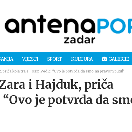
PANIJA
VIJESTI
SPORT
KULTURA
GALERIJE
riča koja traje; Josip Pedić: “Ovo je potvrda da smo na pravom putu!”
ra i Hajduk, priča
ć: “Ovo je potvrda da sm
9