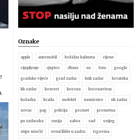
tube
Oznake
apple
automobil
božidar kalmeta
cijene
cijepljenje
cjepivo
dhmz
eu
foto
google
e
gradsko vijeće
grad zadar
hnk zadar
hrvatska
kk zadar
koncert
korona
koronavirus
.
košarka
krađa
mobitel
namirnice
nk zadar
novac
pag
policija
promet
prometna
pu zadarska
rusija
sabor
sad
snijeg
stipe miočić
sveučilište u zadru
trgovina