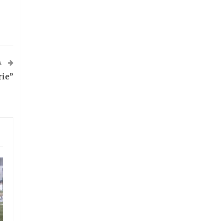
A
rie”