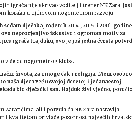
h igrača nije skrivao voditelj i trener NK Zara,
Jos
čajnom koraku u njihovom nogometnom razvoju.
sedam dječaka, rođenih 2014., 2015. i 2016. godine
je ovo neprocjenjivo iskustvo i ogroman motiv za
vojicu igrača Hajduku, ovo je još jedna čvrsta potvr
no više od nogometnog kluba.
i način života, za mnoge čak i religija. Meni osobno
o naša djeca već u svojoj desetoj i jedanaestoj
ekada bio dječački san. Hajduk živi vječno,
poručio
m Zaratićima, ali i potvrda da NK Zara nastavlja
m i kvalitetom privlače pozornost najvećih hrvatsk