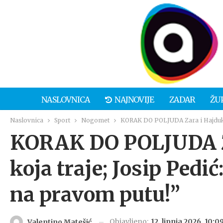
NASLOVNICA
NAJNOVIJE
ZADAR
ŽU
Naslovnica
Sport
Nogomet
KORAK DO POLJUDA Zara i Hajduk, p
KORAK DO POLJUDA Za
koja traje; Josip Pedi
na pravom putu!”
Objavljeno:
12. lipnja 2026. 10:0
Valentino Matešić