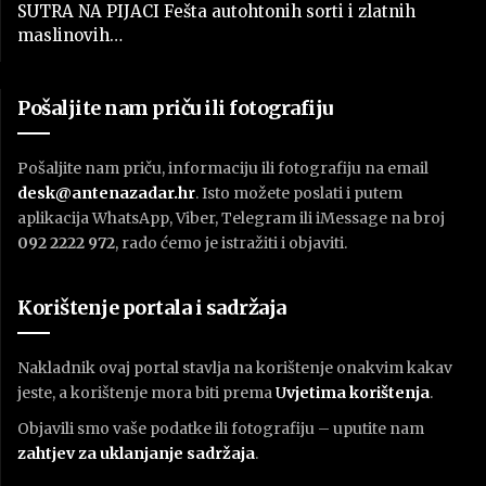
SUTRA NA PIJACI Fešta autohtonih sorti i zlatnih
maslinovih…
Pošaljite nam priču ili fotografiju
Pošaljite nam priču, informaciju ili fotografiju na email
desk@antenazadar.hr
. Isto možete poslati i putem
aplikacija WhatsApp, Viber, Telegram ili iMessage na broj
092 2222 972
, rado ćemo je istražiti i objaviti.
Korištenje portala i sadržaja
Nakladnik ovaj portal stavlja na korištenje onakvim kakav
jeste, a korištenje mora biti prema
U
vjetima korištenja
.
Objavili smo vaše podatke ili fotografiju – uputite nam
zahtjev za uklanjanje sadržaja
.