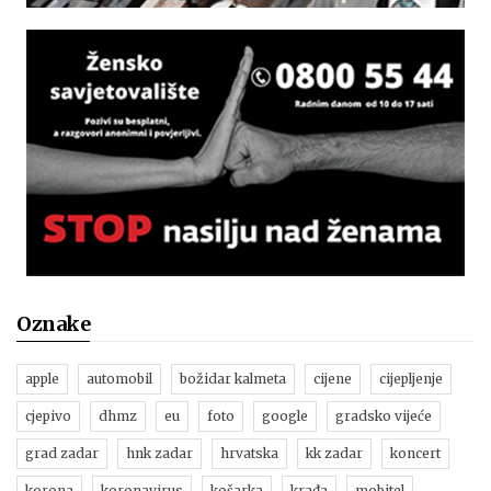
Oznake
apple
automobil
božidar kalmeta
cijene
cijepljenje
cjepivo
dhmz
eu
foto
google
gradsko vijeće
grad zadar
hnk zadar
hrvatska
kk zadar
koncert
korona
koronavirus
košarka
krađa
mobitel