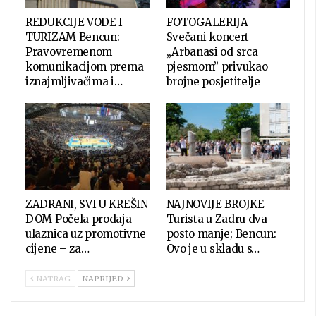
REDUKCIJE VODE I
FOTOGALERIJA
TURIZAM Bencun:
Svečani koncert
Pravovremenom
„Arbanasi od srca
komunikacijom prema
pjesmom” privukao
iznajmljivačima i…
brojne posjetitelje
ZADRANI, SVI U KREŠIN
NAJNOVIJE BROJKE
DOM Počela prodaja
Turista u Zadru dva
ulaznica uz promotivne
posto manje; Bencun:
cijene – za…
Ovo je u skladu s…
NATRAG
NAPRIJED