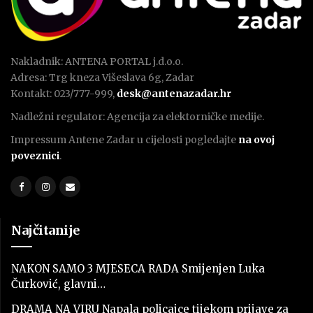
Nakladnik: ANTENA PORTAL j.d.o.o.
Adresa: Trg kneza Višeslava 6g, Zadar
Kontakt: 023/777-999,
desk@antenazadar.hr
Nadležni regulator: Agencija za elektorničke medije.
Impressum Antene Zadar u cijelosti pogledajte
na ovoj
poveznici
.
Najčitanije
NAKON SAMO 3 MJESECA RADA Smijenjen Luka
Čurković, glavni…
DRAMA NA VIRU Napala policajce tijekom prijave za