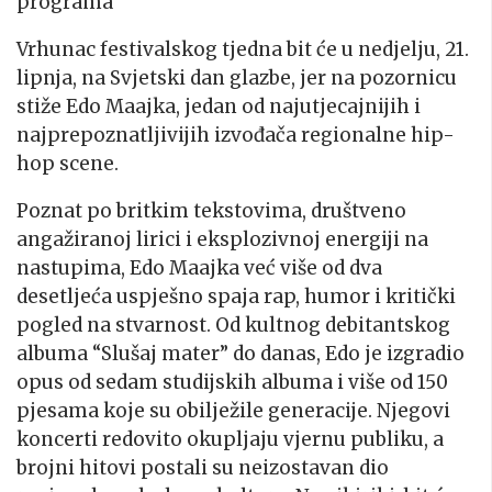
programa
Vrhunac festivalskog tjedna bit će u nedjelju, 21.
lipnja, na Svjetski dan glazbe, jer na pozornicu
stiže Edo Maajka, jedan od najutjecajnijih i
najprepoznatljivijih izvođača regionalne hip-
hop scene.
Poznat po britkim tekstovima, društveno
angažiranoj lirici i eksplozivnoj energiji na
nastupima, Edo Maajka već više od dva
desetljeća uspješno spaja rap, humor i kritički
pogled na stvarnost. Od kultnog debitantskog
albuma “Slušaj mater” do danas, Edo je izgradio
opus od sedam studijskih albuma i više od 150
pjesama koje su obilježile generacije
.
Njegovi
koncerti redovito okupljaju vjernu publiku, a
brojni hitovi postali su neizostavan dio