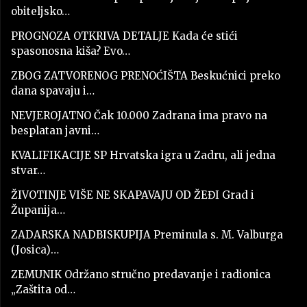
obiteljsko…
PROGNOZA OTKRIVA DETALJE Kada će stići
spasonosna kiša? Evo…
ZBOG ZATVORENOG PRENOĆIŠTA Beskućnici preko
dana spavaju i…
NEVJEROJATNO Čak 10.000 Zadrana ima pravo na
besplatan javni…
KVALIFIKACIJE SP Hrvatska igra u Zadru, ali jedna
stvar…
ŽIVOTINJE VIŠE NE SKAPAVAJU OD ŽEĐI Grad i
Županija…
ZADARSKA NADBISKUPIJA Preminula s. M. Valburga
(Josica)…
ZEMUNIK Održano stručno predavanje i radionica
„Zaštita od…