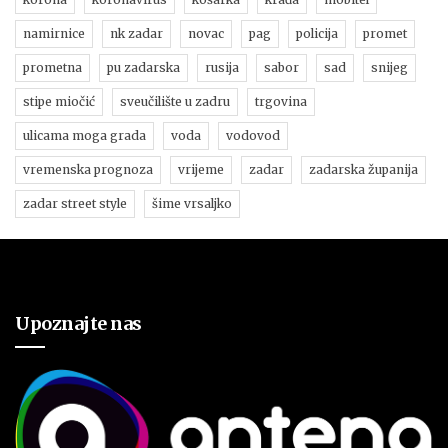
namirnice
nk zadar
novac
pag
policija
promet
prometna
pu zadarska
rusija
sabor
sad
snijeg
stipe miočić
sveučilište u zadru
trgovina
ulicama moga grada
voda
vodovod
vremenska prognoza
vrijeme
zadar
zadarska županija
zadar street style
šime vrsaljko
Upoznajte nas