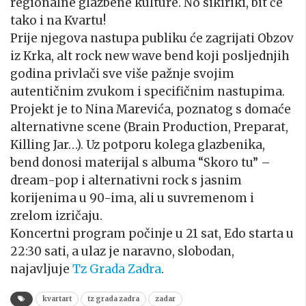
regionalne glazbene kulture. No sikiriki, bit će
tako i na
Kvartu
!
Prije njegova nastupa publiku će zagrijati
Obzov
iz Krka, alt rock new wave bend koji posljednjih
godina privlači sve više pažnje svojim
autentičnim zvukom i specifičnim nastupima.
Projekt je to Nina Marevića, poznatog s domaće
alternativne scene (Brain Production, Preparat,
Killing Jar…). Uz potporu kolega glazbenika,
bend donosi materijal s albuma “Skoro tu” –
dream-pop i alternativni rock s jasnim
korijenima u 90-ima, ali u suvremenom i
zrelom izričaju.
Koncertni program počinje u 21 sat, Edo starta u
22:30 sati, a ulaz je naravno, slobodan,
najavljuje
Tz Grada Zadra
.
kvartart
tz grada zadra
zadar