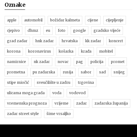
Oznake
apple
automobil
božidar kalmeta
cijene
cijepljenje
cjepivo
dhmz
eu
foto
google
gradsko vijeće
grad zadar
hnk zadar
hrvatska
kk zadar
koncert
korona
koronavirus
košarka
krađa
mobitel
namirnice
nk zadar
novac
pag
policija
promet
prometna
pu zadarska
rusija
sabor
sad
snijeg
stipe miočić
sveučilište u zadru
trgovina
ulicama moga grada
voda
vodovod
vremenska prognoza
vrijeme
zadar
zadarska županija
zadar street style
šime vrsaljko