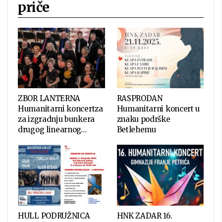
priče
ZBOR LANTERNA
RASPRODAN
Humanitarni koncertza
Humanitarni koncert u
za izgradnju bunkera
znaku podrške
drugog linearnog…
Betlehemu
HULL PODRUŽNICA
HNK ZADAR 16.