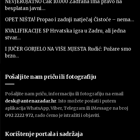
NEVJEROJATNO Čak 10.000 Zadrana ima pravo na
besplatan javni…
OPET NIŠTA! Propao i zadnji natječaj Čistoće – nema…
KVALIFIKACIJE SP Hrvatska igra u Zadru, ali jedna
stvar…
I JUČER GORJELO NA VIŠE MJESTA Rudić: Požare smo
brzo…
Pošaljite nam priču ili fotografiju
Pošaljite nam priču, informaciju ili fotografiju na email
desk@antenazadar.hr
. Isto možete poslati i putem
aplikacija WhatsApp, Viber, Telegram ili iMessage na broj
092 2222 972
, rado ćemo je istražiti i objaviti.
Korištenje portala i sadržaja