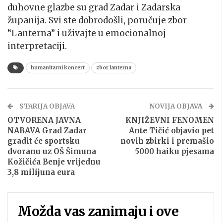
duhovne glazbe su grad Zadar i Zadarska
županija. Svi ste dobrodošli, poručuje zbor
“Lanterna” i uživajte u emocionalnoj
interpretaciji.
humanitarni koncert
zbor lanterna
STARIJA OBJAVA
NOVIJA OBJAVA
OTVORENA JAVNA
KNJIŽEVNI FENOMEN
NABAVA Grad Zadar
Ante Tičić objavio pet
gradit će sportsku
novih zbirki i premašio
dvoranu uz OŠ Šimuna
5000 haiku pjesama
Kožičića Benje vrijednu
3,8 milijuna eura
Možda vas zanimaju i ove