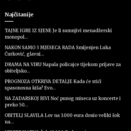
Najčitanije
TAJNE IGRE IZ SJENE Je li sumnjivi menadžerski
monopol…
NAKON SAMO 3 MJESECA RADA Smijenjen Luka
Čurković, glavni…
DRAMA NA VIRU Napala policajce tijekom prijave za
obiteljsko…
PROGNOZA OTKRIVA DETALJE Kada će stići
spasonosna kiša? Evo…
NA ZADARSKOJ RIVI Noć punog miseca uz koncerte i
preko 50…
OBITELJ SLAVILA Lov na 3.000 eura donio veliki šok
na…