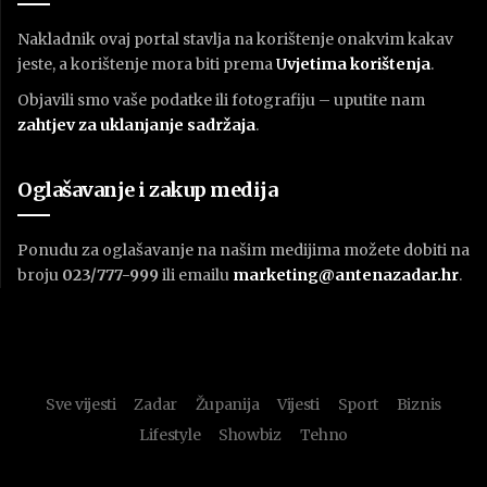
Nakladnik ovaj portal stavlja na korištenje onakvim kakav
jeste, a korištenje mora biti prema
U
vjetima korištenja
.
Objavili smo vaše podatke ili fotografiju – uputite nam
zahtjev za uklanjanje sadržaja
.
Oglašavanje i zakup medija
Ponudu za oglašavanje na našim medijima možete dobiti na
broju
023/777-999
ili emailu
marketing@antenazadar.hr
.
Sve vijesti
Zadar
Županija
Vijesti
Sport
Biznis
Lifestyle
Showbiz
Tehno