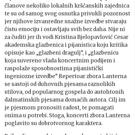
članove nekoliko lokalnih kršćanskih zajednica
te su od samog svog osnutka privukli pozornost
jer njihove izvanredne snažne izvedbe stvaraju
čistu emociju i ostavljaju svih bez daha. Nije ni
za čuditi jer ih vodi Kristina Bjelopavlović Cesar
akademska glazbenica i pijanistica koju kritika
opisuje kao „glazbeni dragulj“, i „glazbenicu
koja suvereno vlada koncertnim podijem i
raspolaže sposobnostima pijanistički
ingeniozne izvedbe“ Repertoar zbora Lanterna
se sastoji od duhovnih pjesama raznolikih
stilova, od popularnog gospela do autohtonih
dalmatinskih pjesama domaćih autora. Cilj im
je pjesmom pronositi radost, te pomagati
onima u potrebi. Stoga, koncerti zbora Lanterna
poglavito su dobrotvornog karaktera.