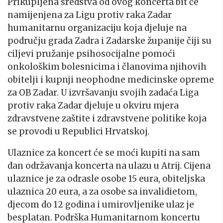
Prikupljena sredstva od ovog koncerta bit će
namijenjena za Ligu protiv raka Zadar
humanitarnu organizaciju koja djeluje na
području grada Zadra i Zadarske županije čiji su
ciljevi pružanje psihosocijalne pomoći
onkološkim bolesnicima i članovima njihovih
obitelji i kupnji neophodne medicinske opreme
za OB Zadar. U izvršavanju svojih zadaća Liga
protiv raka Zadar djeluje u okviru mjera
zdravstvene zaštite i zdravstvene politike koja
se provodi u Republici Hrvatskoj.
Ulaznice za koncert će se moći kupiti na sam
dan održavanja koncerta na ulazu u Atrij. Cijena
ulaznice je za odrasle osobe 15 eura, obiteljska
ulaznica 20 eura, a za osobe sa invalidietom,
djecom do 12 godina i umirovljenike ulaz je
besplatan. Podrška Humanitarnom koncertu