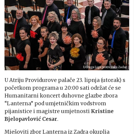
Udruga Liga protiv raka Zadar
U Atriju Providurove palače 23. lipnja (utorak) s
početkom programa u 20:00 sati održat će se
Humanitarni koncert duhovne glazbe zbora
“Lanterna” pod umjetničkim vodstvom
pijanistice i magistre umjetnosti
Kristine
Bjelopavlović Cesar
.
Mješoviti zbor Lanterna iz Zadra okuplja