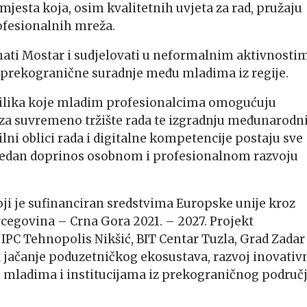
mjesta koja, osim kvalitetnih uvjeta za rad, pružaju
ofesionalnih mreža.
znati Mostar i sudjelovati u neformalnim aktivnosti
u prekogranične suradnje među mladima iz regije.
prilika koje mladim profesionalcima omogućuju
h za suvremeno tržište rada te izgradnju međunarodn
lni oblici rada i digitalne kompetencije postaju sve
ijedan doprinos osobnom i profesionalnom razvoju
oji je sufinanciran sredstvima Europske unije kroz
cegovina – Crna Gora 2021. – 2027. Projekt
PC Tehnopolis Nikšić, BIT Centar Tuzla, Grad Zadar 
a jačanje poduzetničkog ekosustava, razvoj inovativ
u mladima i institucijama iz prekograničnog područj