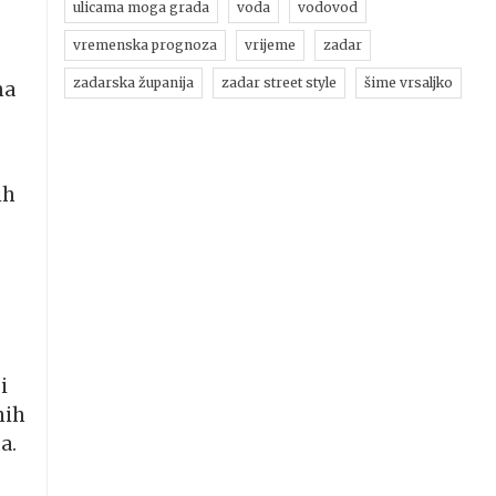
ulicama moga grada
voda
vodovod
vremenska prognoza
vrijeme
zadar
zadarska županija
zadar street style
šime vrsaljko
ma
ih
i
nih
a.