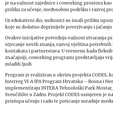
je na važnost zajednice i coworking prostora kao 
priliku za učenje, međusobnu podršku i razvoj pr
Uz edukativni dio, sudionici su imali priliku upo
koje su dodatno doprinijele povezivanju i jačanj
Ovakve inicijative potvrđuju važnost stvaranja 
stjecanje novih znanja, razvoj vještina potrebni
kontakata i partnerstava. U vremenu kada fleksibi
značajniji, coworking programi predstavljaju vr
mladih ljudi.
Program je realiziran u okviru projekta CODES, k
Interreg VI-A IPA Program Hrvatska – Bosna i Her
implementiraju INTERA Tehnološki Park Mostar, I
Sveučilište u Zadru. Projekt CODES usmjeren je n
pristupa učenju i radu te poticanje suradnje međ