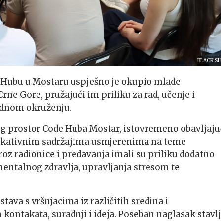
BLACK S
 Hubu u Mostaru uspješno je okupio mlade
rne Gore, pružajući im priliku za rad, učenje i
dnom okruženju.
ng prostor Code Huba Mostar, istovremeno obavljaju
edukativnim sadržajima usmjerenima na teme
roz radionice i predavanja imali su priliku dodatno
 mentalnog zdravlja, upravljanja stresom te
va s vršnjacima iz različitih sredina i
 kontakata, suradnji i ideja. Poseban naglasak stavl