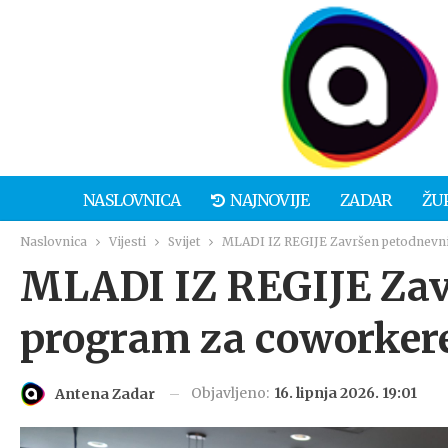
NASLOVNICA
NAJNOVIJE
ZADAR
ŽU
Naslovnica
Vijesti
Svijet
MLADI IZ REGIJE Završen petodnevn
MLADI IZ REGIJE Zav
program za coworker
Objavljeno:
16. lipnja 2026. 19:01
Antena Zadar