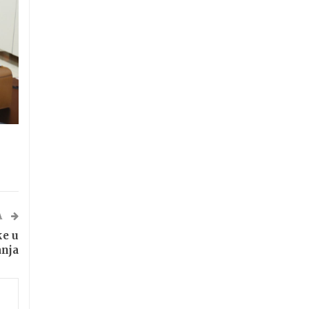
A
ke u
anja