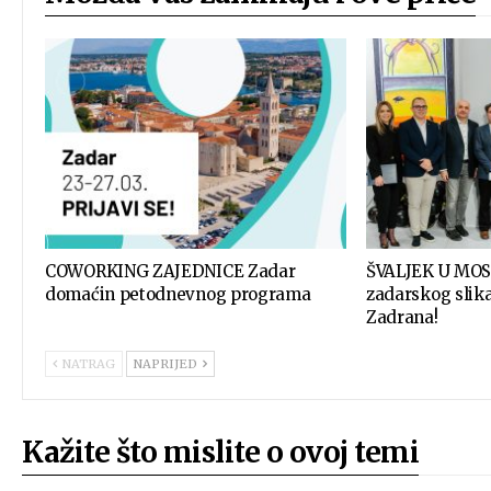
COWORKING ZAJEDNICE Zadar
ŠVALJEK U MOS
domaćin petodnevnog programa
zadarskog slik
Zadrana!
NATRAG
NAPRIJED
Kažite što mislite o ovoj temi