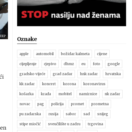
HEEP
Oznake
apple
automobil
božidar kalmeta
cijene
cijepljenje
cjepivo
dhmz
eu
foto
google
gradsko vijeće
grad zadar
hnk zadar
hrvatska
ći
kk zadar
koncert
korona
koronavirus
košarka
krađa
mobitel
namirnice
nk zadar
novac
pag
policija
promet
prometna
pu zadarska
rusija
sabor
sad
snijeg
stipe miočić
sveučilište u zadru
trgovina
jen