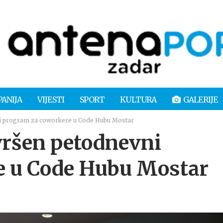
PANIJA
VIJESTI
SPORT
KULTURA
GALERIJE
i program za coworkere u Code Hubu Mostar
ršen petodnevni
e u Code Hubu Mostar