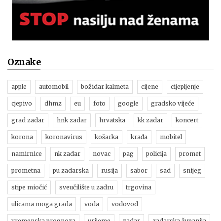
Oznake
apple
automobil
božidar kalmeta
cijene
cijepljenje
cjepivo
dhmz
eu
foto
google
gradsko vijeće
grad zadar
hnk zadar
hrvatska
kk zadar
koncert
korona
koronavirus
košarka
krađa
mobitel
namirnice
nk zadar
novac
pag
policija
promet
prometna
pu zadarska
rusija
sabor
sad
snijeg
stipe miočić
sveučilište u zadru
trgovina
ulicama moga grada
voda
vodovod
vremenska prognoza
vrijeme
zadar
zadarska županija