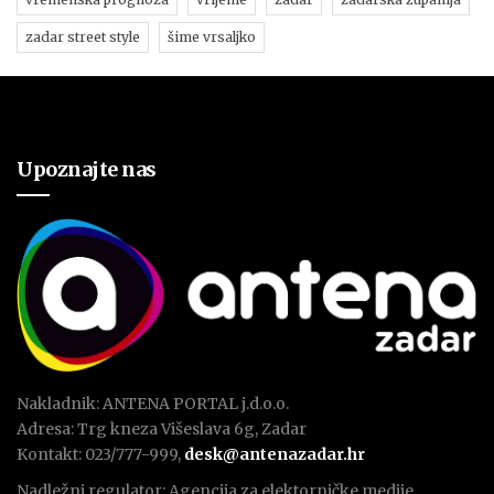
zadar street style
šime vrsaljko
Upoznajte nas
Nakladnik: ANTENA PORTAL j.d.o.o.
Adresa: Trg kneza Višeslava 6g, Zadar
Kontakt: 023/777-999,
desk@antenazadar.hr
Nadležni regulator: Agencija za elektorničke medije.