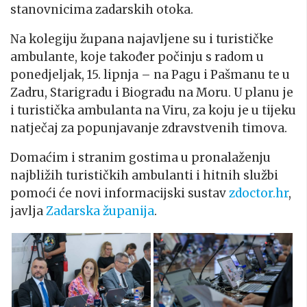
stanovnicima zadarskih otoka.
Na kolegiju župana najavljene su i turističke
ambulante, koje također počinju s radom u
ponedjeljak, 15. lipnja – na Pagu i Pašmanu te u
Zadru, Starigradu i Biogradu na Moru. U planu je
i turistička ambulanta na Viru, za koju je u tijeku
natječaj za popunjavanje zdravstvenih timova.
Domaćim i stranim gostima u pronalaženju
najbližih turističkih ambulanti i hitnih službi
pomoći će novi informacijski sustav
zdoctor.hr
,
javlja
Zadarska županija
.