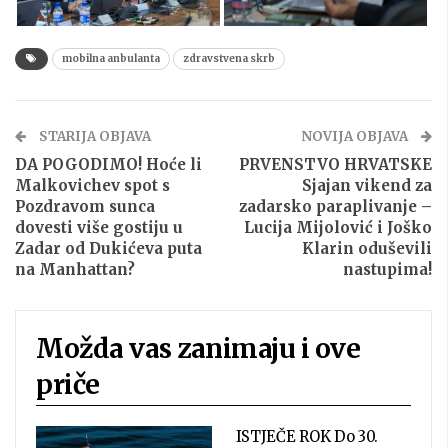
mobilna anbulanta
zdravstvena skrb
STARIJA OBJAVA
NOVIJA OBJAVA
DA POGODIMO! Hoće li
PRVENSTVO HRVATSKE
Malkovichev spot s
Sjajan vikend za
Pozdravom sunca
zadarsko paraplivanje –
dovesti više gostiju u
Lucija Mijolović i Joško
Zadar od Dukićeva puta
Klarin oduševili
na Manhattan?
nastupima!
Možda vas zanimaju i ove
priče
ISTJEČE ROK Do 30.