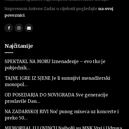
Impressum Antene Zadar u cijelosti pogledajte
na ovoj
poveznici
.
Najčitanije
SPEKTAKL NA MORU Iznenađenje – evo tko je
pobjednik…
TAJNE IGRE IZ SJENE Je li sumnjivi menadžerski
monopol…
OD POSEDARJA DO NOVIGRADA Sve generacije
proslavile Dan…
NA ZADARSKOJ RIVI Noć punog miseca uz koncerte i
preko 50…
MEMORIJAL U LOVINCU Najbolji su MNK Vrsi i Udruga