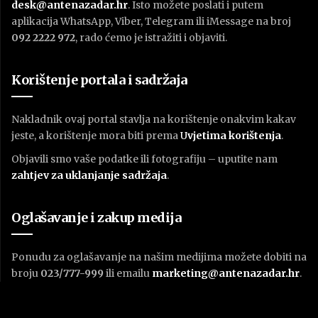
desk@antenazadar.hr
. Isto možete poslati i putem
aplikacija WhatsApp, Viber, Telegram ili iMessage na broj
092 2222 972
, rado ćemo je istražiti i objaviti.
Korištenje portala i sadržaja
Nakladnik ovaj portal stavlja na korištenje onakvim kakav
jeste, a korištenje mora biti prema
U
vjetima korištenja
.
Objavili smo vaše podatke ili fotografiju – uputite nam
zahtjev za uklanjanje sadržaja
.
Oglašavanje i zakup medija
Ponudu za oglašavanje na našim medijima možete dobiti na
broju
023/777-999
ili emailu
marketing@antenazadar.hr
.