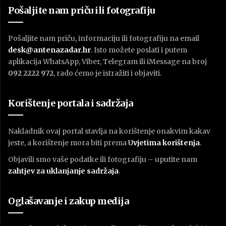
Pošaljite nam priču ili fotografiju
Pošaljite nam priču, informaciju ili fotografiju na email
desk@antenazadar.hr
. Isto možete poslati i putem
aplikacija WhatsApp, Viber, Telegram ili iMessage na broj
092 2222 972
, rado ćemo je istražiti i objaviti.
Korištenje portala i sadržaja
Nakladnik ovaj portal stavlja na korištenje onakvim kakav
jeste, a korištenje mora biti prema
U
vjetima korištenja
.
Objavili smo vaše podatke ili fotografiju – uputite nam
zahtjev za uklanjanje sadržaja
.
Oglašavanje i zakup medija