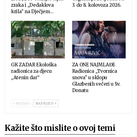
zraka i „Dedaklova
3. do 8. kolovoza 2026.
krila” na Dječjem…
GK ZADAR Ekološka
ZA ONE NAJMLAĐE
radionica za djecu
Radionica „Tvornica
„Atenin dar“
snova” u sklopu
Glazbenih večeri u Sv.
Donatu
NATRAG
NAPRIJED
Kažite što mislite o ovoj temi