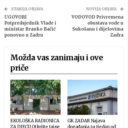
STARIJA OBJAVA
NOVIJA OBJAVA
UGOVORI
VODOVOD Privremena
Potpredsjednik Vlade i
obustava vode u
ministar Branko Bačić
Sukošanu i dijelovima
ponovno u Zadru
Zadra
Možda vas zanimaju i ove
priče
EKOLOŠKA RADIONICA
GK ZADAR Najava
ZA DJECU Otkrijte tajne
događanja za tjedan od