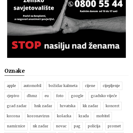
Oznake
apple
automobil
božidar kalmeta
cijene
cijepljenje
cjepivo
dhmz
eu
foto
google
gradsko vijeće
grad zadar
hnk zadar
hrvatska
kk zadar
koncert
korona
koronavirus
košarka
krađa
mobitel
namirnice
nk zadar
novac
pag
policija
promet