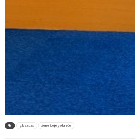
gk zadar
žene koje pokreću