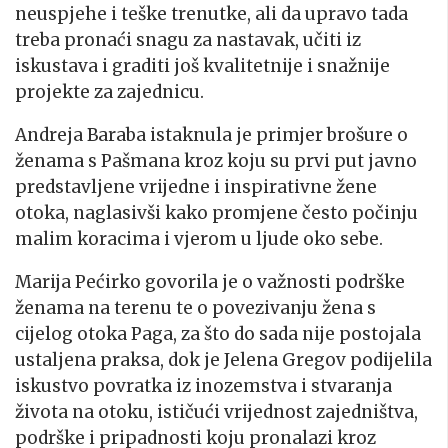
neuspjehe i teške trenutke, ali da upravo tada
treba pronaći snagu za nastavak, učiti iz
iskustava i graditi još kvalitetnije i snažnije
projekte za zajednicu.
Andreja Baraba istaknula je primjer brošure o
ženama s Pašmana kroz koju su prvi put javno
predstavljene vrijedne i inspirativne žene
otoka, naglasivši kako promjene često počinju
malim koracima i vjerom u ljude oko sebe.
Marija Pećirko govorila je o važnosti podrške
ženama na terenu te o povezivanju žena s
cijelog otoka Paga, za što do sada nije postojala
ustaljena praksa, dok je Jelena Gregov podijelila
iskustvo povratka iz inozemstva i stvaranja
života na otoku, ističući vrijednost zajedništva,
podrške i pripadnosti koju pronalazi kroz