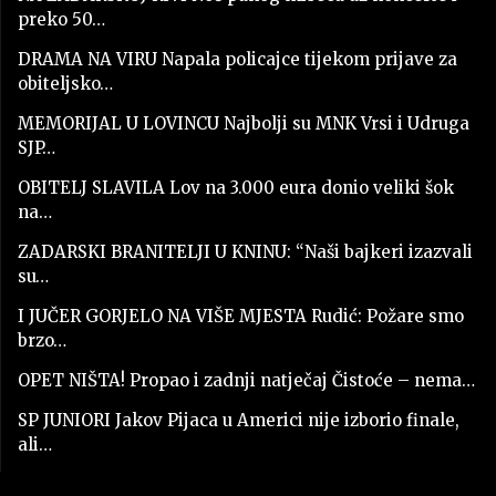
preko 50…
DRAMA NA VIRU Napala policajce tijekom prijave za
obiteljsko…
MEMORIJAL U LOVINCU Najbolji su MNK Vrsi i Udruga
SJP…
OBITELJ SLAVILA Lov na 3.000 eura donio veliki šok
na…
ZADARSKI BRANITELJI U KNINU: “Naši bajkeri izazvali
su…
I JUČER GORJELO NA VIŠE MJESTA Rudić: Požare smo
brzo…
OPET NIŠTA! Propao i zadnji natječaj Čistoće – nema…
SP JUNIORI Jakov Pijaca u Americi nije izborio finale,
ali…