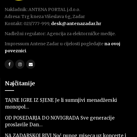
Nakladnik: ANTENA PORTAL j.d.o.o.
Adresa: Trg kneza Višeslava 6g, Zadar
Kontakt: 023/777-999,
desk@antenazadar.hr
Nadležni regulator: Agencija za elektorničke medije.
Impressum Antene Zadar u cijelosti pogledajte
na ovoj
poveznici
.
Najčitanije
TAJNE IGRE IZ SJENE Je li sumnjivi menadžerski
monopol…
OD POSEDARJA DO NOVIGRADA Sve generacije
proslavile Dan…
NA ZADARSKOJ RIVI Noć punog miseca uz koncerte i