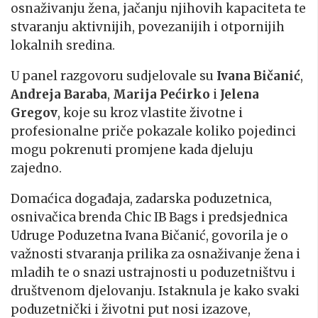
osnaživanju žena, jačanju njihovih kapaciteta te
stvaranju aktivnijih, povezanijih i otpornijih
lokalnih sredina.
U panel razgovoru sudjelovale su
Ivana Bičanić
,
Andreja Baraba
,
Marija Pećirko
i
Jelena
Gregov
, koje su kroz vlastite životne i
profesionalne priče pokazale koliko pojedinci
mogu pokrenuti promjene kada djeluju
zajedno.
Domaćica događaja, zadarska poduzetnica,
osnivačica brenda Chic IB Bags i predsjednica
Udruge Poduzetna Ivana Bičanić, govorila je o
važnosti stvaranja prilika za osnaživanje žena i
mladih te o snazi ustrajnosti u poduzetništvu i
društvenom djelovanju. Istaknula je kako svaki
poduzetnički i životni put nosi izazove,