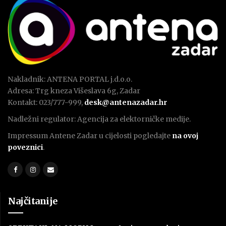
Nakladnik: ANTENA PORTAL j.d.o.o.
Adresa: Trg kneza Višeslava 6g, Zadar
Kontakt: 023/777-999,
desk@antenazadar.hr
Nadležni regulator: Agencija za elektorničke medije.
Impressum Antene Zadar u cijelosti pogledajte
na ovoj
poveznici
.
Najčitanije