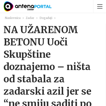
Naslovnica
Zadar
Događaji
NA UŽARENOM
BETONU Uoči
Skupštine
doznajemo – ništa
od stabala za
zadarski azil jer se
“ne smiju saditi po