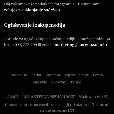
Objavili smo vaše podatke ili fotografiju – uputite nam
zahtjev za uklanjanje sadržaja
.
Oglašavanje i zakup medija
Ponudu za oglašavanje na našim medijima možete dobiti na
broju
023/777-999
ili emailu
marketing@antenazadar.hr
.
Sve vijesti
Zadar
Županija
Vijesti
Sport
Biznis
Lifestyle
Showbiz
Tehno
© 2007. - 2025.
ANTENNA MEDIA GROUP
• Made with ♥ in ZD
Ponosno koristimo
WordPress
magiju, dodatno začinjenu od
strane
Antenna ICT