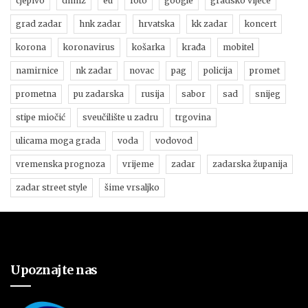
cjepivo
dhmz
eu
foto
google
gradsko vijeće
grad zadar
hnk zadar
hrvatska
kk zadar
koncert
korona
koronavirus
košarka
krađa
mobitel
namirnice
nk zadar
novac
pag
policija
promet
prometna
pu zadarska
rusija
sabor
sad
snijeg
stipe miočić
sveučilište u zadru
trgovina
ulicama moga grada
voda
vodovod
vremenska prognoza
vrijeme
zadar
zadarska županija
zadar street style
šime vrsaljko
Upoznajte nas