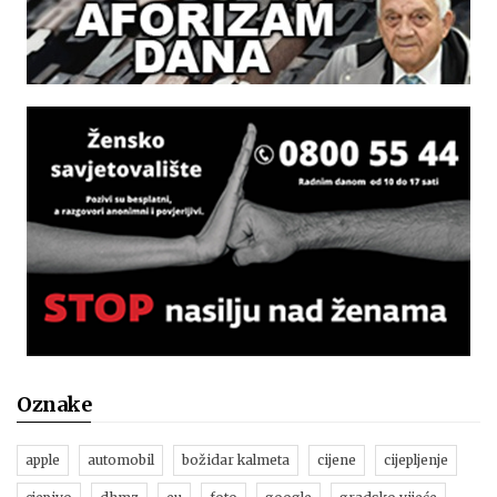
Oznake
apple
automobil
božidar kalmeta
cijene
cijepljenje