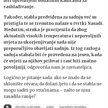
biti opremljeni dodatnim kadicama za
rashlađivanje.
Također, stabla predviđena za sadnju već su
pristigla te se trenutno nalaze u tvrtki Nasadi.
Međutim, struka je procijenila da zbog
aktualnih visokih temperatura i nepovoljnih
uvjeta za ukorjenjivanje sada nije
preporučljivo obavljati sadnju. Iz tog razloga
sadnja stabala bit će provedena na jesen, kada
će uvjeti za njihov prihvat i rast biti znatno
povoljniji
, odgovorila nam je ravnateljica.
Logično je pitanje sada: ako se znalo da se
sklonište otvara, da dolazi ljeto i da se stabla ne
mogu saditi po vrućinama – zašto se nisu
zasadila ranije?
sklonšte za životinje
stabla
županijska skupština