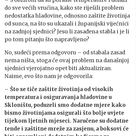
– S obzirom da su porasle temperature i dolazi
do sve većih vrućina, kako ste riješili problem
nedostatka hladovine, odnosno zaštite životinja
od sunca, na što su ukazali i županijski vijećnici
na zadnjoj sjednici? Jesu li zasađena stabla i je li
po tom pitanju što napravljeno?
No, sudeći prema odgovoru – od stabala zasad
nema ništa, stoga će ovaj problem na današnjoj
sjednici vjerojatno opet biti aktualiziran.
Naime, evo što nam je odgovorila:
–
Što se tiče zaštite životinja od visokih
temperatura i osiguravanja hladovine u
Skloništu, poduzeli smo dodatne mjere kako
bismo životinjama osigurali što bolje uvjete
tijekom ljetnih mjeseci. Naručene su dodatne
tende i zaštitne mreže za zasjenu, a boksovi će