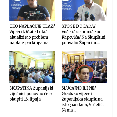
TKO NAPLAĆUJE ULAZ?
ŠTO SE DOGAĐA?
Vijećnik Mate Lukić
Vučetić se odmiče od
akualizirao problem
Kapovića? Na Skupštini
naplate parkinga na…
pohvalio Županiju:…
SKUPŠTINA Županijski
SLUČAJNO ILI NE?
vijećnici ponovno će se
Gradsko vijeće i
okupiti 16. lipnja
Županijska skupština
istog su dana; Vučetić:
Nema…