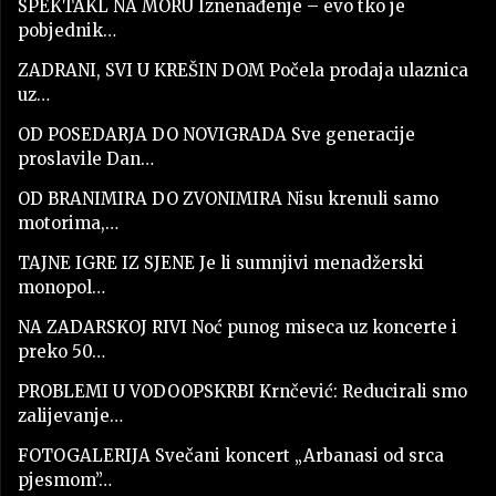
SPEKTAKL NA MORU Iznenađenje – evo tko je
pobjednik…
ZADRANI, SVI U KREŠIN DOM Počela prodaja ulaznica
uz…
OD POSEDARJA DO NOVIGRADA Sve generacije
proslavile Dan…
OD BRANIMIRA DO ZVONIMIRA Nisu krenuli samo
motorima,…
TAJNE IGRE IZ SJENE Je li sumnjivi menadžerski
monopol…
NA ZADARSKOJ RIVI Noć punog miseca uz koncerte i
preko 50…
PROBLEMI U VODOOPSKRBI Krnčević: Reducirali smo
zalijevanje…
FOTOGALERIJA Svečani koncert „Arbanasi od srca
pjesmom”…