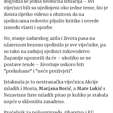
dogodila se jedna neobična situacija – svi
vijećnici bili su ujedinjeni oko jedne teme, što je
doista rijetko viđeno s obzirom da na
sjednicama redovito pljušte kritike i uvrede
između vlasti i oporbe.
No, stanje zadarskog azila i života pasa na
užarenom bezonu ujedinilo je sve vijećnike, pa
su tako na zadnjoj sjednici rukovodstvo
Županije upozorili da će – ukoliko se ne
postave tende – životinje uskoro biti
“prekuhane” i “neće preživjeti”.
Istaknula je to nestranačka vijećnica Akcije
mladih i Mosta,
Marjana Borić
, a
Mate Lukić
s
Nezavisne liste mladih pitao je koliko je stabala
uopće u skloništu zasađeno.
Pročelnik za poljoprivredu, ribarstvo i EU