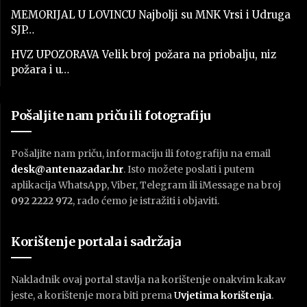
MEMORIJAL U LOVINCU Najbolji su MNK Vrsi i Udruga
SJP…
HVZ UPOZORAVA Velik broj požara na priobalju, niz
požara i u…
Pošaljite nam priču ili fotografiju
Pošaljite nam priču, informaciju ili fotografiju na email
desk@antenazadar.hr
. Isto možete poslati i putem
aplikacija WhatsApp, Viber, Telegram ili iMessage na broj
092 2222 972
, rado ćemo je istražiti i objaviti.
Korištenje portala i sadržaja
Nakladnik ovaj portal stavlja na korištenje onakvim kakav
jeste, a korištenje mora biti prema
U
vjetima korištenja
.