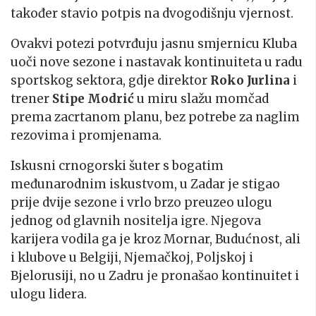
također stavio potpis na dvogodišnju vjernost.
Ovakvi potezi potvrđuju jasnu smjernicu Kluba
uoči nove sezone i nastavak kontinuiteta u radu
sportskog sektora, gdje direktor
Roko Jurlina
i
trener
Stipe Modrić
u miru slažu momčad
prema zacrtanom planu, bez potrebe za naglim
rezovima i promjenama.
Iskusni crnogorski šuter s bogatim
međunarodnim iskustvom, u Zadar je stigao
prije dvije sezone i vrlo brzo preuzeo ulogu
jednog od glavnih nositelja igre. Njegova
karijera vodila ga je kroz Mornar, Budućnost, ali
i klubove u Belgiji, Njemačkoj, Poljskoj i
Bjelorusiji, no u Zadru je pronašao kontinuitet i
ulogu lidera.