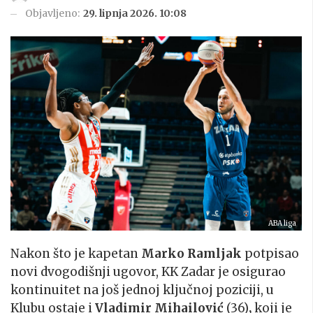
Objavljeno:
29. lipnja 2026. 10:08
ABA liga
Nakon što je kapetan
Marko Ramljak
potpisao
novi dvogodišnji ugovor, KK Zadar je osigurao
kontinuitet na još jednoj ključnoj poziciji, u
Klubu ostaje i
Vladimir Mihailović
(36)
,
koji je