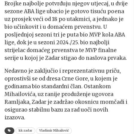
Brojke najbolje potvrđuju njegov utjecaj, u dvije
sezone ABA lige ubacio je gotovo tisuću poena
uz prosjek veći od 18 po utakmici, a jednako je
bio učinkovit i u domaćem prvenstvu. U
posljednjoj sezoni tri je puta bio MVP kola ABA
lige, dok je u sezoni 2024./25. bio najbolji
strijelac domaćeg prvenstva te MVP finalne
serije u kojoj je Zadar stigao do naslova prvaka.
Nedavno je zaključio i reprezentativnu priču,
oprostivši se od dresa Crne Gore, u kojem je
godinama bio standardni član. Ostankom
Mihailovića, uz ranije produženje ugovora
Ramljaka, Zadar je zadržao okosnicu momčadi i
osigurao stabilnu bazu za rad uoči novih
izazova.
kk zadar
Vladimir Mihailović