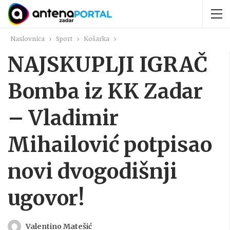
Naslovnica
Sport
Košarka
NAJSKUPLJI IGRAČ
Bomba iz KK Zadar
– Vladimir
Mihailović potpisao
novi dvogodišnji
ugovor!
Valentino Matešić