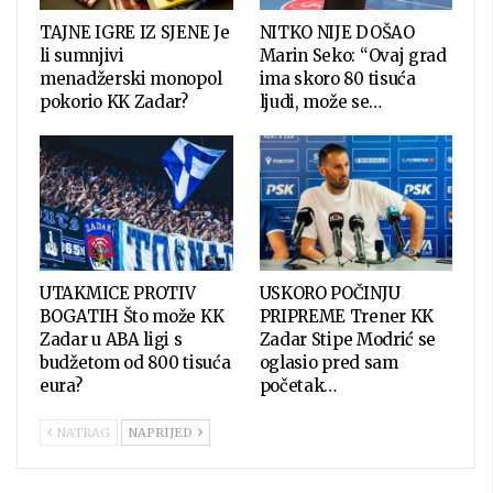
TAJNE IGRE IZ SJENE Je
NITKO NIJE DOŠAO
li sumnjivi
Marin Seko: “Ovaj grad
menadžerski monopol
ima skoro 80 tisuća
pokorio KK Zadar?
ljudi, može se…
UTAKMICE PROTIV
USKORO POČINJU
BOGATIH Što može KK
PRIPREME Trener KK
Zadar u ABA ligi s
Zadar Stipe Modrić se
budžetom od 800 tisuća
oglasio pred sam
eura?
početak…
NATRAG
NAPRIJED