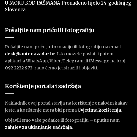
U MORU KOD PAŠMANA Pronađeno tijelo 24-godišnjeg
Slovenca
Pošaljite nam priču ili fotografiju
Pošaljite nam priču, informaciju ili fotografiju na email
desk@antenazadar.hr
. Isto možete poslati i putem
aplikacija WhatsApp, Viber, Telegram ili iMessage na broj
092 2222 972
, rado ćemo je istražiti i objaviti.
Korištenje portala i sadržaja
Nakladnik ovaj portal stavlja na korištenje onakvim kakav
jeste, a korištenje mora biti prema
U
vjetima korištenja
.
Objavili smo vaše podatke ili fotografiju – uputite nam
zahtjev za uklanjanje sadržaja
.