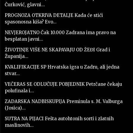
Čurković, glavni…
PROGNOZA OTKRIVA DETALJE Kada će stići
spasonosna kiša? Evo…
NEVJEROJATNO Čak 10.000 Zadrana ima pravo na
besplatan javni…
ŽIVOTINJE VIŠE NE SKAPAVAJU OD ŽEĐI Grad i
Županija…
KVALIFIKACIJE SP Hrvatska igra u Zadru, ali jedna
stvar…
VEČERAS SE ODLUČUJE POBJEDNIK Petrčane čekaju
polufinala i…
ZADARSKA NADBISKUPIJA Preminula s. M. Valburga
(Josica)…
SUTRA NA PIJACI Fešta autohtonih sorti i zlatnih
maslinovih…