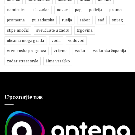
namirnice
nk zadar
novac
pag
policija
promet
prometna
pu zadarska
rusija
sabor
sad
snijeg
stipe miočić
sveučilište u zadru
trgovina
ulicama moga grada
voda
vodovod
vremenska prognoza
vrijeme
zadar
zadarska županija
zadar street style
šime vrsaljko
Upoznajte nas