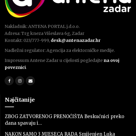
Nakladnik: ANTENA PORTAL j.d.o.o.
Adresa: Trg kneza Višeslava 6g, Zadar
Kontakt: 023/777-999,
desk@antenazadar.hr
Nadležni regulator: Agencija za elektorničke medije.
Impressum Antene Zadar u cijelosti pogledajte
na ovoj
poveznici
.
Najčitanije
ZBOG ZATVORENOG PRENOĆIŠTA Beskućnici preko
dana spavaju i…
NAKON SAMO 3 MJESECA RADA Smijenjen Luka