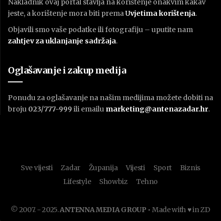
Nakladnik ovaj portal stavlja na korištenje onakvim kakav
jeste, a korištenje mora biti prema
U
vjetima korištenja
.
Objavili smo vaše podatke ili fotografiju – uputite nam
zahtjev za uklanjanje sadržaja
.
Oglašavanje i zakup medija
Ponudu za oglašavanje na našim medijima možete dobiti na
broju
023/777-999
ili emailu
marketing@antenazadar.hr
.
Sve vijesti
Zadar
Županija
Vijesti
Sport
Biznis
Lifestyle
Showbiz
Tehno
© 2007. - 2025.
ANTENNA MEDIA GROUP
• Made with ♥ in ZD