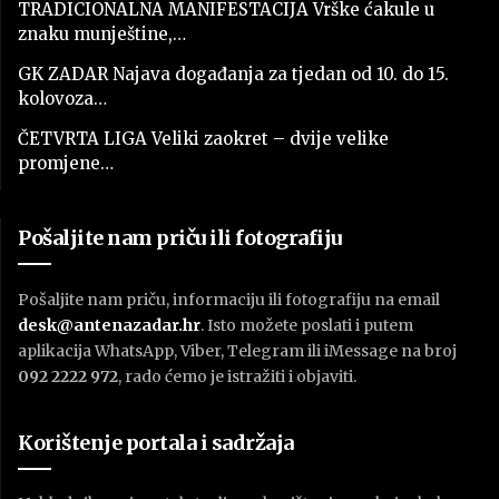
TRADICIONALNA MANIFESTACIJA Vrške ćakule u
znaku munještine,…
GK ZADAR Najava događanja za tjedan od 10. do 15.
kolovoza…
ČETVRTA LIGA Veliki zaokret – dvije velike
promjene…
Pošaljite nam priču ili fotografiju
Pošaljite nam priču, informaciju ili fotografiju na email
desk@antenazadar.hr
. Isto možete poslati i putem
aplikacija WhatsApp, Viber, Telegram ili iMessage na broj
092 2222 972
, rado ćemo je istražiti i objaviti.
Korištenje portala i sadržaja