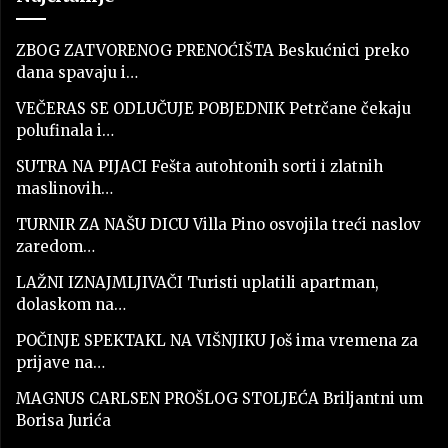
ZBOG ZATVORENOG PRENOĆIŠTA Beskućnici preko
dana spavaju i…
VEČERAS SE ODLUČUJE POBJEDNIK Petrčane čekaju
polufinala i…
SUTRA NA PIJACI Fešta autohtonih sorti i zlatnih
maslinovih…
TURNIR ZA NAŠU DICU Villa Pino osvojila treći naslov
zaredom…
LAŽNI IZNAJMLJIVAČI Turisti uplatili apartman,
dolaskom na…
POČINJE SPEKTAKL NA VIŠNJIKU Još ima vremena za
prijave na…
MAGNUS CARLSEN PROŠLOG STOLJEĆA Briljantni um
Borisa Jurića