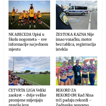
NK ABECEDA Upisi u
ŽESTOKA KAZNA Nije
Školu nogometa – sve
imao vozačku, motor
informacije na jednom
bez tablica, registracija
mjestu
istekla
ČETVRTA LIGA Veliki
REKORD ZA
zaokret – dvije velike
REKORDOM Kad Nina
promjene mijenjaju
trči padaju rekordi –
pravila igre
Zadranka ponovno