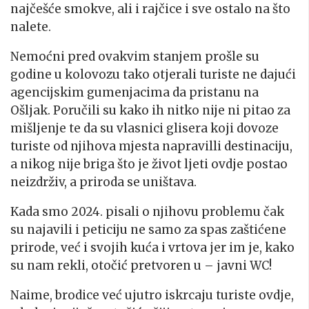
najčešće smokve, ali i rajčice i sve ostalo na što
nalete.
Nemoćni pred ovakvim stanjem prošle su
godine u kolovozu tako otjerali turiste ne dajući
agencijskim gumenjacima da pristanu na
Ošljak. Poručili su kako ih nitko nije ni pitao za
mišljenje te da su vlasnici glisera koji dovoze
turiste od njihova mjesta napravilli destinaciju,
a nikog nije briga što je život ljeti ovdje postao
neizdrživ, a priroda se uništava.
Kada smo 2024. pisali o njihovu problemu čak
su najavili i peticiju ne samo za spas zaštićene
prirode, već i svojih kuća i vrtova jer im je, kako
su nam rekli, otočić pretvoren u – javni WC!
Naime, brodice već ujutro iskrcaju turiste ovdje,