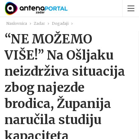
Naslovnica
Zadar
Događaji
“NE MOŽEMO
VIŠE!” Na Ošljaku
neizdrživa situacija
zbog najezde
brodica, Županija
naručila studiju
kapaciteta