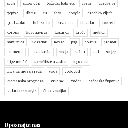
apple
automobil
božidar kalmeta
cijene
cijepljenje
cjepivo
dhmz
eu
foto
google
gradsko vijeće
grad zadar
hnk zadar
hrvatska
kk zadar
koncert
korona
koronavirus
košarka
krađa
mobitel
namirnice
nk zadar
novac
pag
policija
promet
prometna
pu zadarska
rusija
sabor
sad
snijeg
stipe miočić
sveučilište u zadru
trgovina
ulicama moga grada
voda
vodovod
vremenska prognoza
vrijeme
zadar
zadarska županija
zadar street style
šime vrsaljko
Upoznajte nas