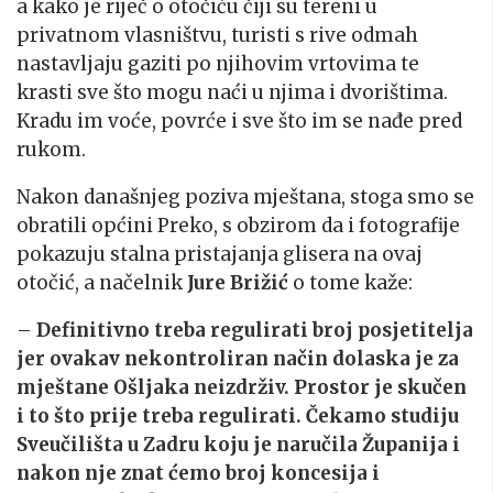
a kako je riječ o otočiću čiji su tereni u
privatnom vlasništvu, turisti s rive odmah
nastavljaju gaziti po njihovim vrtovima te
krasti sve što mogu naći u njima i dvorištima.
Kradu im voće, povrće i sve što im se nađe pred
rukom.
Nakon današnjeg poziva mještana, stoga smo se
obratili općini Preko, s obzirom da i fotografije
pokazuju stalna pristajanja glisera na ovaj
otočić, a načelnik
Jure Brižić
o tome kaže:
–
Definitivno treba regulirati broj posjetitelja
jer ovakav nekontroliran način dolaska je za
mještane Ošljaka neizdrživ. Prostor je skučen
i to što prije treba regulirati. Čekamo studiju
Sveučilišta u Zadru koju je naručila Županija i
nakon nje znat ćemo broj koncesija i