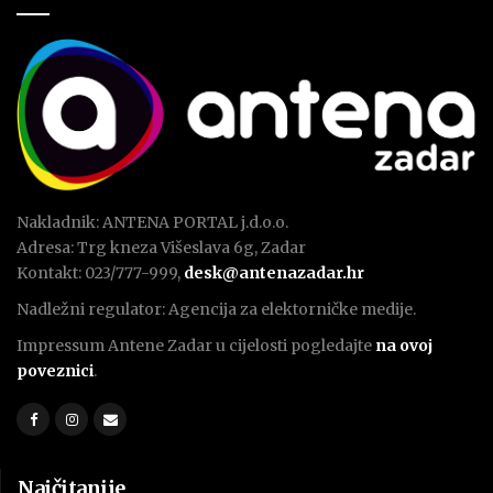
Nakladnik: ANTENA PORTAL j.d.o.o.
Adresa: Trg kneza Višeslava 6g, Zadar
Kontakt: 023/777-999,
desk@antenazadar.hr
Nadležni regulator: Agencija za elektorničke medije.
Impressum Antene Zadar u cijelosti pogledajte
na ovoj
poveznici
.
Najčitanije