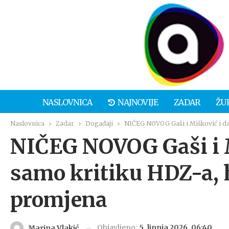
NASLOVNICA
NAJNOVIJE
ZADAR
ŽU
Naslovnica
Zadar
Događaji
NIČEG NOVOG Gaši i Mišković i d
NIČEG NOVOG Gaši i M
samo kritiku HDZ-a, 
promjena
Objavljeno:
5. lipnja 2026. 06:40
Marina Vlakić