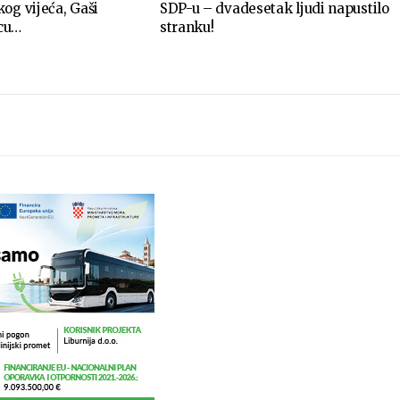
og vijeća, Gaši
SDP-u – dvadesetak ljudi napustilo
icu…
stranku!