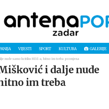
PANIJA
VIJESTI
SPORT
KULTURA
GALERIJE
alje nude samo kritiku HDZ-a, hitno im treba promjena
išković i dalje nude
hitno im treba