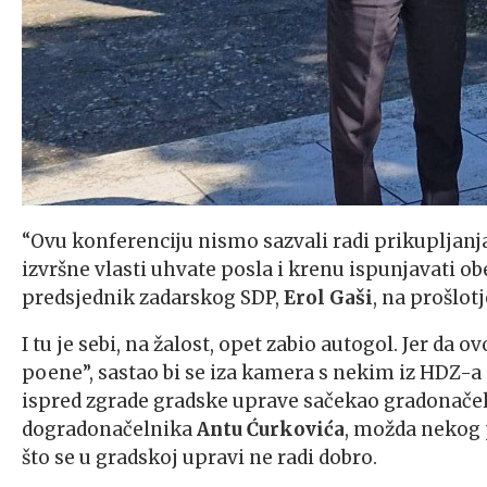
“Ovu konferenciju nismo sazvali radi prikupljanja
izvršne vlasti uhvate posla i krenu ispunjavati o
predsjednik zadarskog SDP,
Erol Gaši
, na prošlot
I tu je sebi, na žalost, opet zabio autogol. Jer da
poene”, sastao bi se iza kamera s nekim iz HDZ-a i 
ispred zgrade gradske uprave sačekao gradonače
dogradonačelnika
Antu Ćurkovića
, možda nekog 
što se u gradskoj upravi ne radi dobro.