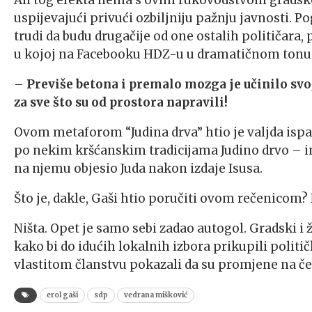
Ali tog efekta nema s ovim rukovodstvom gradsko
uspijevajući privući ozbiljniju pažnju javnosti. P
trudi da budu drugačije od one ostalih političara,
u kojoj na Facebooku HDZ-u u dramatičnom tonu
–
Previše betona i premalo mozga je učinilo svo
za sve što su od prostora napravili!
Ovom metaforom “Judina drva” htio je valjda ispas
po nekim kršćanskim tradicijama Judino drvo – ina
na njemu objesio Juda nakon izdaje Isusa.
Što je, dakle, Gaši htio poručiti ovom rečenicom?
Ništa. Opet je samo sebi zadao autogol. Gradski i
kako bi do idućih lokalnih izbora prikupili politič
vlastitom članstvu pokazali da su promjene na č
erol gaši
sdp
vedrana mišković