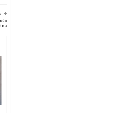
A
uća
vina