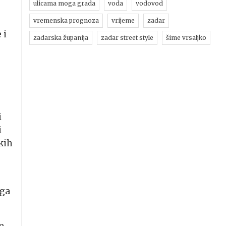
ulicama moga grada
voda
vodovod
vremenska prognoza
vrijeme
zadar
 i
zadarska županija
zadar street style
šime vrsaljko
i
i
kih
ega