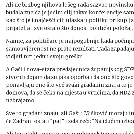
Ali ne bi zbog njihova lošeg rada sazvao novinsku
budala zna da je jedini cilj takve konferencije sa
kao što je i najčešći cilj ulaska u politku prikupl
prijatelja i sve ostalo što donosi politički položaj.
Naime, za političare je najpogubnije kada počinj
samouvjerenost ne prate rezultati. Tada zapadaj
vidjeti niti jednu svoju grešku.
A Gaši i nova-stara predsjednica županijskog SD
stvoriti dojam da su jaka oporba i da ono što govo
ponavljaju ono što već svaki građanin zna, a to j
domova, da se čeka na mjesta u vrtićima, da HDZ za
nabrajamo…
Sve to građani znaju, ali Gaši i Mišković moraju im
će Zadrani ostati “paf” i sebi reći: “Na idućim izbo