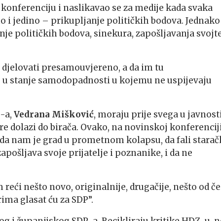
 konferenciju i naslikavao se za medije kada svaka
mo i jedino – prikupljanje političkih bodova. Jednako
janje političkih bodova, sinekura, zapošljavanja svojte
u djelovati presamouvjereno, a da im tu
u u stanje samodopadnosti u kojemu ne uspijevaju
P-a,
Vedrana Mišković
, moraju prije svega u javnost
re dolazi do birača. Ovako, na novinskoj konferencij
e da nam je grad u prometnom kolapsu, da fali starač
pošljava svoje prijatelje i poznanike, i da ne
 reći nešto novo, originalnije, drugačije, nešto od č
rima glasat ću za SDP”.