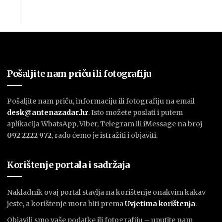
Pošaljite nam priču ili fotografiju
Pošaljite nam priču, informaciju ili fotografiju na email
desk@antenazadar.hr
. Isto možete poslati i putem
aplikacija WhatsApp, Viber, Telegram ili iMessage na broj
092 2222 972
, rado ćemo je istražiti i objaviti.
Korištenje portala i sadržaja
Nakladnik ovaj portal stavlja na korištenje onakvim kakav
jeste, a korištenje mora biti prema
U
vjetima korištenja
.
Objavili smo vaše podatke ili fotografiju – uputite nam