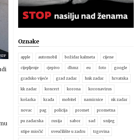
Oznake
 SDP
apple
automobil
božidar kalmeta
cijene
cijepljenje
cjepivo
dhmz
eu
foto
google
udi
gradsko vijeće
grad zadar
hnk zadar
hrvatska
kk zadar
koncert
korona
koronavirus
košarka
krađa
mobitel
namirnice
nk zadar
novac
pag
policija
promet
prometna
pu zadarska
rusija
sabor
sad
snijeg
 mu
stipe miočić
sveučilište u zadru
trgovina