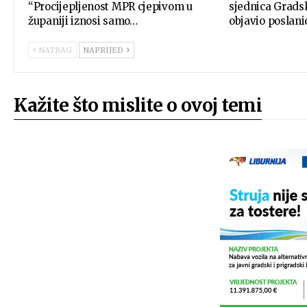
“Procijepljenost MPR cjepivom u
sjednica Gradsk
županiji iznosi samo…
objavio poslan
NATRAG
NAPRIJED
Kažite što mislite o ovoj temi