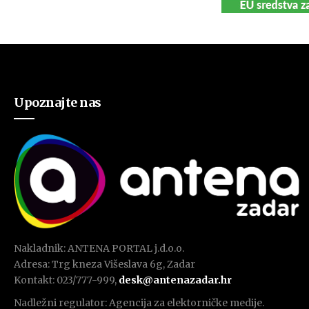
Upoznajte nas
Nakladnik: ANTENA PORTAL j.d.o.o.
Adresa: Trg kneza Višeslava 6g, Zadar
Kontakt: 023/777-999,
desk@antenazadar.hr
Nadležni regulator: Agencija za elektorničke medije.