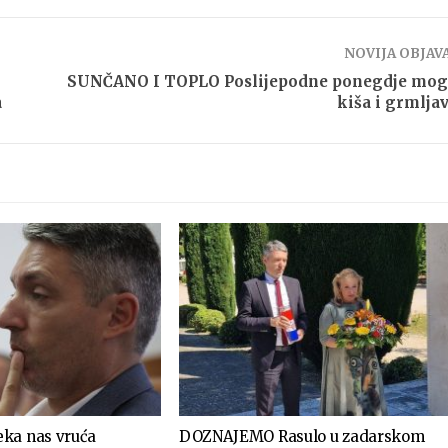
NOVIJA OBJAV
SUNČANO I TOPLO Poslijepodne ponegdje mog
a
kiša i grmlja
ka nas vruća
DOZNAJEMO Rasulo u zadarskom