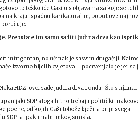
g i županijskog SDP-a. Recikliraju kritike HDZ-u, n
ogotovo to teško ide Gašiju s objavama za koje se tol
 pa na kraju ispadnu karikaturalne, poput ove najnov
 poručuje:
je. Preostaje im samo saditi Judina drva kao ispri
ti intrigantan, no učinak je sasvim drugačiji. Naime
če izvorno bijelih cvjetova – pocrvenjelo je jer se 
 Neka HDZ-ovci sade Judina drva i onda? Što s njima
 županijski SDP stoga hitno trebaju politički makeov
ke poene, od kojih Gaši tobože bježi, a prije svega
elu SDP-a ipak imale nekog smisla.