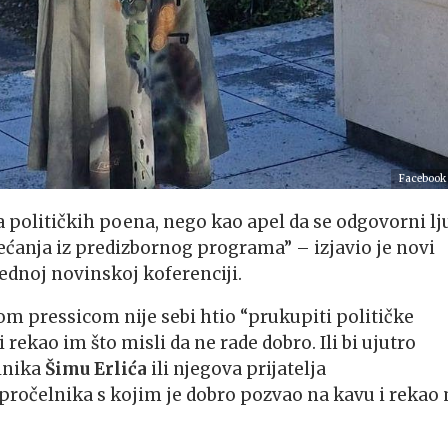
Facebook
 političkih poena, nego kao apel da se odgovorni lj
bećanja iz predizbornog programa” – izjavio je novi
jednoj novinskoj koferenciji.
 ovom pressicom nije sebi htio “prukupiti političke
rekao im što misli da ne rade dobro. Ili bi ujutro
lnika
Šimu Erlića
ili njegova prijatelja
pročelnika s kojim je dobro pozvao na kavu i rekao