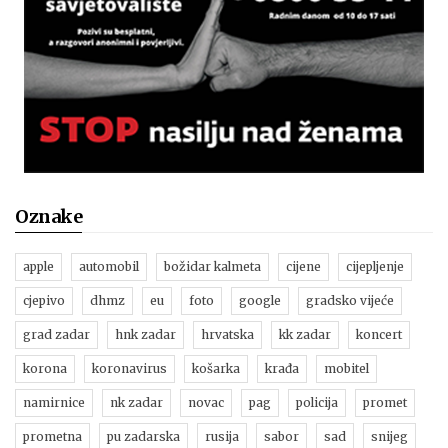
Oznake
apple
automobil
božidar kalmeta
cijene
cijepljenje
cjepivo
dhmz
eu
foto
google
gradsko vijeće
grad zadar
hnk zadar
hrvatska
kk zadar
koncert
korona
koronavirus
košarka
krađa
mobitel
namirnice
nk zadar
novac
pag
policija
promet
prometna
pu zadarska
rusija
sabor
sad
snijeg