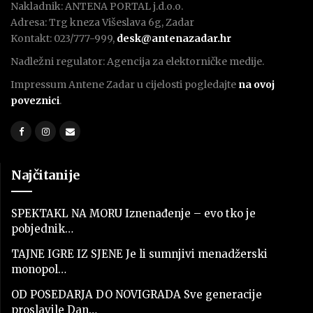
Nakladnik: ANTENA PORTAL j.d.o.o.
Adresa: Trg kneza Višeslava 6g, Zadar
Kontakt: 023/777-999,
desk@antenazadar.hr
Nadležni regulator: Agencija za elektorničke medije.
Impressum Antene Zadar u cijelosti pogledajte
na ovoj
poveznici
.
Najčitanije
SPEKTAKL NA MORU Iznenađenje – evo tko je
pobjednik…
TAJNE IGRE IZ SJENE Je li sumnjivi menadžerski
monopol…
OD POSEDARJA DO NOVIGRADA Sve generacije
proslavile Dan…