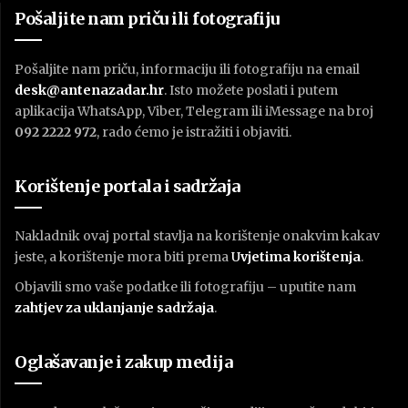
Pošaljite nam priču ili fotografiju
Pošaljite nam priču, informaciju ili fotografiju na email
desk@antenazadar.hr
. Isto možete poslati i putem
aplikacija WhatsApp, Viber, Telegram ili iMessage na broj
092 2222 972
, rado ćemo je istražiti i objaviti.
Korištenje portala i sadržaja
Nakladnik ovaj portal stavlja na korištenje onakvim kakav
jeste, a korištenje mora biti prema
U
vjetima korištenja
.
Objavili smo vaše podatke ili fotografiju – uputite nam
zahtjev za uklanjanje sadržaja
.
Oglašavanje i zakup medija