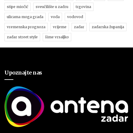
stipe miočić
sveučilište u zadru
trgovina
ulicama moga grada
voda
vodovod
vremenska prognoza
vrijeme
zadar
zadarska županija
zadar street style
šime vrsaljko
Upoznajte nas