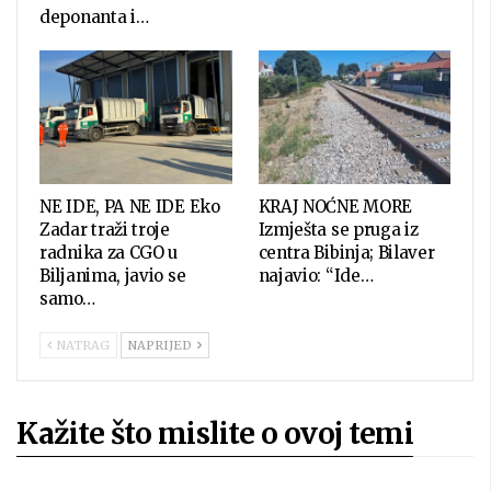
deponanta i…
NE IDE, PA NE IDE Eko
KRAJ NOĆNE MORE
Zadar traži troje
Izmješta se pruga iz
radnika za CGO u
centra Bibinja; Bilaver
Biljanima, javio se
najavio: “Ide…
samo…
NATRAG
NAPRIJED
Kažite što mislite o ovoj temi