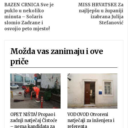
BAZEN CRNICA Sve je
MISS HRVATSKE Za
puklo u nekoliko
najljepšu u županiji
minuta – Solaris
izabrana Julija
slomio Zadrane i
Stefanović
osvojio peto mjesto!
Možda vas zanimaju i ove
priče
OPET NIŠTA! Propao i
VODOVOD Otvoreni
zadnji natječaj Čistoće
natječaji za inženjera i
– nema kandidata za
referenta