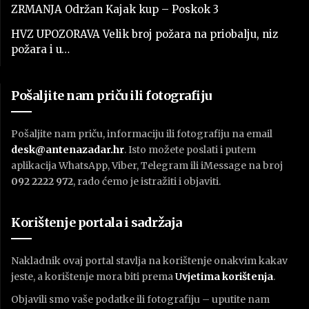
ZRMANJA Održan Kajak kup – Poskok 3
HVZ UPOZORAVA Velik broj požara na priobalju, niz
požara i u…
Pošaljite nam priču ili fotografiju
Pošaljite nam priču, informaciju ili fotografiju na email
desk@antenazadar.hr
. Isto možete poslati i putem
aplikacija WhatsApp, Viber, Telegram ili iMessage na broj
092 2222 972
, rado ćemo je istražiti i objaviti.
Korištenje portala i sadržaja
Nakladnik ovaj portal stavlja na korištenje onakvim kakav
jeste, a korištenje mora biti prema
U
vjetima korištenja
.
Objavili smo vaše podatke ili fotografiju – uputite nam