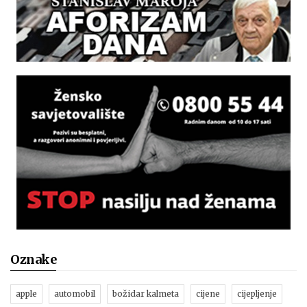
Oznake
apple
automobil
božidar kalmeta
cijene
cijepljenje