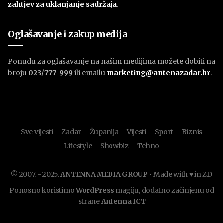
zahtjev za uklanjanje sadržaja
.
Oglašavanje i zakup medija
Ponudu za oglašavanje na našim medijima možete dobiti na
broju
023/777-999
ili emailu
marketing@antenazadar.hr
.
Sve vijesti
Zadar
Županija
Vijesti
Sport
Biznis
Lifestyle
Showbiz
Tehno
© 2007. - 2025.
ANTENNA MEDIA GROUP
• Made with ♥ in ZD
Ponosno koristimo
WordPress
magiju, dodatno začinjenu od
strane
Antenna ICT