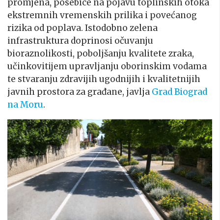
promjena, posebice na pojavu toplinskih otoka
ekstremnih vremenskih prilika i povećanog
rizika od poplava. Istodobno zelena
infrastruktura doprinosi očuvanju
bioraznolikosti, poboljšanju kvalitete zraka,
učinkovitijem upravljanju oborinskim vodama
te stvaranju zdravijih ugodnijih i kvalitetnijih
javnih prostora za građane, javlja
Grad Biograd
na Moru
.