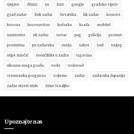
cjepivo
dhmz
eu
foto
google
gradsko vijeće
grad zadar
hnk zadar
hrvatska
kk zadar
koncert
korona
koronavirus
košarka
krađa
mobitel
namirnice
nk zadar
novac
pag
policija
promet
prometna
pu zadarska
rusija
sabor
sad
snijeg
stipe miočić
sveučilište u zadru
trgovina
ulicama moga grada
voda
vodovod
vremenska prognoza
vrijeme
zadar
zadarska županija
zadar street style
šime vrsaljko
Upoznajte nas