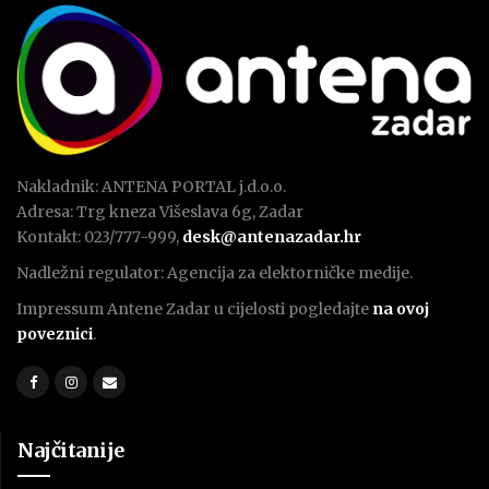
Nakladnik: ANTENA PORTAL j.d.o.o.
Adresa: Trg kneza Višeslava 6g, Zadar
Kontakt: 023/777-999,
desk@antenazadar.hr
Nadležni regulator: Agencija za elektorničke medije.
Impressum Antene Zadar u cijelosti pogledajte
na ovoj
poveznici
.
Najčitanije