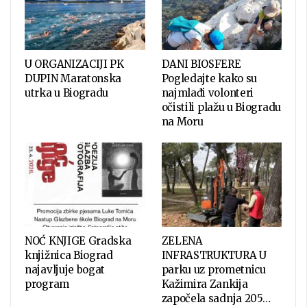
U ORGANIZACIJI PK
DANI BIOSFERE
DUPIN Maratonska
Pogledajte kako su
utrka u Biogradu
najmlađi volonteri
očistili plažu u Biogradu
na Moru
NOĆ KNJIGE Gradska
ZELENA
knjižnica Biograd
INFRASTRUKTURA U
najavljuje bogat
parku uz prometnicu
program
Kažimira Zankija
započela sadnja 205…