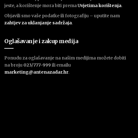
jeste, a korištenje mora biti prema
U
vjetima korištenja
.
Objavili smo vaše podatke ili fotografiju – uputite nam
zahtjev za uklanjanje sadržaja
.
Oglašavanje i zakup medija
Ponudu za oglašavanje na našim medijima možete dobiti
na broju
023/777-999
ili emailu
marketing@antenazadar.hr
.