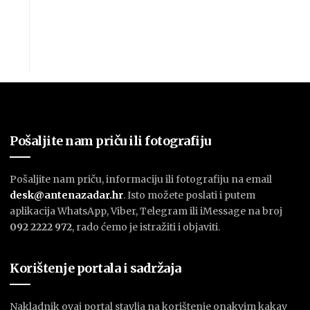
Pošaljite nam priču ili fotografiju
Pošaljite nam priču, informaciju ili fotografiju na email
desk@antenazadar.hr
. Isto možete poslati i putem
aplikacija WhatsApp, Viber, Telegram ili iMessage na broj
092 2222 972
, rado ćemo je istražiti i objaviti.
Korištenje portala i sadržaja
Nakladnik ovaj portal stavlja na korištenje onakvim kakav