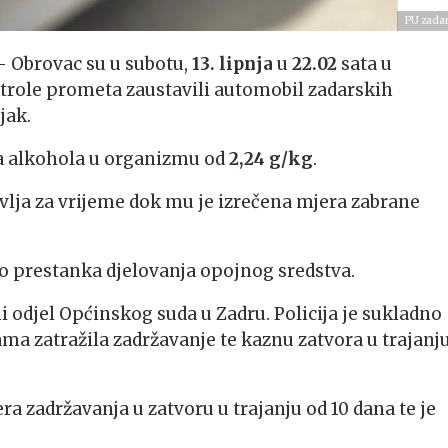
PU zada
 – Obrovac su u subotu,
13. lipnja
u
22.02
sata u
ntrole prometa zaustavili automobil zadarskih
jak.
a alkohola u organizmu od
2,24 g/kg
.
lja za vrijeme dok mu je izrečena mjera zabrane
 do prestanka djelovanja opojnog sredstva.
 odjel Općinskog suda u Zadru. Policija je sukladno
a zatražila zadržavanje te kaznu zatvora u trajanj
a zadržavanja u zatvoru u trajanju od 10 dana te je