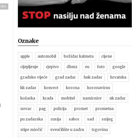
rska
Oznake
apple
automobil
božidar kalmeta
cijene
cijepljenje
cjepivo
dhmz
eu
foto
google
gradsko vijeće
grad zadar
hnk zadar
hrvatska
kk zadar
koncert
korona
koronavirus
košarka
krađa
mobitel
namirnice
nk zadar
u
novac
pag
policija
promet
prometna
pu zadarska
rusija
sabor
sad
snijeg
stipe miočić
sveučilište u zadru
trgovina