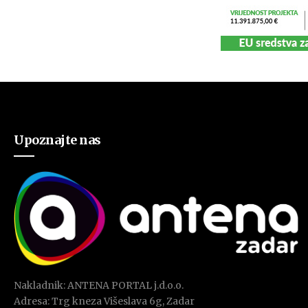
Upoznajte nas
Nakladnik: ANTENA PORTAL j.d.o.o.
Adresa: Trg kneza Višeslava 6g, Zadar