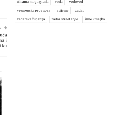
ulicama moga grada
voda
vodovod
vremenska prognoza
vrijeme
zadar
zadarska županija
zadar street style
šime vrsaljko
A
suća
ma i
iku