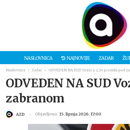
NASLOVNICA
NAJNOVIJE
ZADAR
ŽU
Naslovnica
Zadar
ODVEDEN NA SUD Vozio s 2,24 promila pod 
ODVEDEN NA SUD Vozi
zabranom
Objavljeno:
15. lipnja 2026. 17:00
AZD