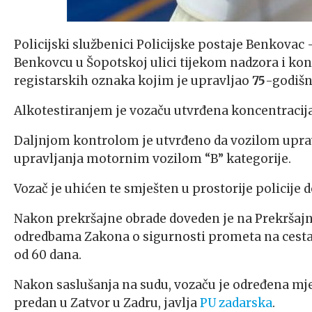
Policijski službenici Policijske postaje Benkovac
Benkovcu u Šopotskoj ulici tijekom nadzora i ko
registarskih oznaka kojim je upravljao
75
-godišn
Alkotestiranjem je vozaču utvrđena koncentracij
Daljnjom kontrolom je utvrđeno da vozilom uprav
upravljanja motornim vozilom “B” kategorije.
Vozač je uhićen te smješten u prostorije policije
Nakon prekršajne obrade doveden je na Prekršajni
odredbama Zakona o sigurnosti prometa na cestam
od 60 dana.
Nakon saslušanja na sudu, vozaču je određena mjer
predan u Zatvor u Zadru, javlja
PU zadarska
.