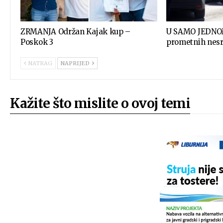
ZRMANJA Održan Kajak kup –
U SAMO JEDNOM
Poskok 3
prometnih nesr
NATRAG
NAPRIJED
Kažite što mislite o ovoj temi