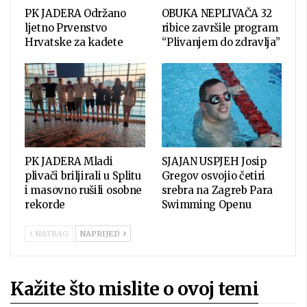
PK JADERA Održano
OBUKA NEPLIVAČA 32
ljetno Prvenstvo
ribice završile program
Hrvatske za kadete
“Plivanjem do zdravlja”
PK JADERA Mladi
SJAJAN USPJEH Josip
plivači briljirali u Splitu
Gregov osvojio četiri
i masovno rušili osobne
srebra na Zagreb Para
rekorde
Swimming Openu
NATRAG
NAPRIJED
Kažite što mislite o ovoj temi