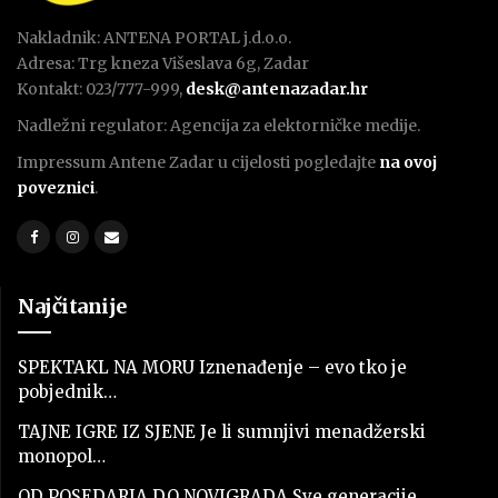
Nakladnik: ANTENA PORTAL j.d.o.o.
Adresa: Trg kneza Višeslava 6g, Zadar
Kontakt: 023/777-999,
desk@antenazadar.hr
Nadležni regulator: Agencija za elektorničke medije.
Impressum Antene Zadar u cijelosti pogledajte
na ovoj
poveznici
.
Najčitanije
SPEKTAKL NA MORU Iznenađenje – evo tko je
pobjednik…
TAJNE IGRE IZ SJENE Je li sumnjivi menadžerski
monopol…
OD POSEDARJA DO NOVIGRADA Sve generacije