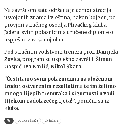
Na završnom satu održana je demonstracija
usvojenih znanja i vještina, nakon koje su, po
provjeri stručnog osoblja Plivačkog kluba
Jadera, svim polaznicima uručene diplome o
uspješno završenoj obuci.
Pod stručnim vodstvom trenera prof.
Danijela
Zovka
, program su uspješno završili:
Šimun
Gospić
,
Iva Karlić
,
Nikol Škara
.
“Čestitamo svim polaznicima na uloženom
trudu i ostvarenim rezultatima te im želimo
mnogo lijepih trenutaka i sigurnosti u vodi
tijekom nadolazećeg ljeta!”
, poručili su iz
kluba.
obuka plivača
pk jadera