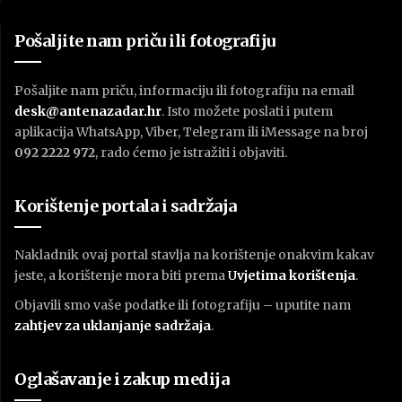
Pošaljite nam priču ili fotografiju
Pošaljite nam priču, informaciju ili fotografiju na email
desk@antenazadar.hr
. Isto možete poslati i putem
aplikacija WhatsApp, Viber, Telegram ili iMessage na broj
092 2222 972
, rado ćemo je istražiti i objaviti.
Korištenje portala i sadržaja
Nakladnik ovaj portal stavlja na korištenje onakvim kakav
jeste, a korištenje mora biti prema
U
vjetima korištenja
.
Objavili smo vaše podatke ili fotografiju – uputite nam
zahtjev za uklanjanje sadržaja
.
Oglašavanje i zakup medija