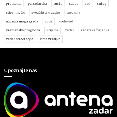
prometna
pu zadarska
rusija
sabor
sad
snijeg
stipe miočić
sveučilište u zadru
trgovina
ulicama moga grada
voda
vodovod
vremenska prognoza
vrijeme
zadar
zadarska županija
zadar street style
šime vrsaljko
Upoznajte nas