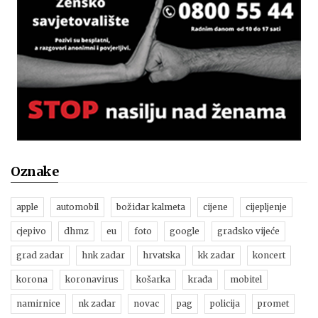
Oznake
apple
automobil
božidar kalmeta
cijene
cijepljenje
cjepivo
dhmz
eu
foto
google
gradsko vijeće
grad zadar
hnk zadar
hrvatska
kk zadar
koncert
korona
koronavirus
košarka
krađa
mobitel
namirnice
nk zadar
novac
pag
policija
promet