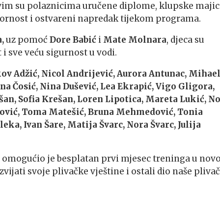
svim su polaznicima uručene diplome, klupske majic
pornost i ostvareni napredak tijekom programa.
,
uz pomoć
Dore Babić
i
Mate Molnara
, djeca su
i sve veću sigurnost u vodi.
akov Adžić, Nicol Andrijević, Aurora Antunac, Mihae
ana Čosić, Nina Dušević, Lea Ekrapić, Vigo Gligora,
šan, Sofia Krešan, Loren Lipotica, Mareta Lukić, N
ković, Toma Matešić, Bruna Mehmedović, Tonia
ka, Ivan Šare, Matija Švarc, Nora Švarc, Julija
a omogućio je besplatan prvi mjesec treninga u novo
vijati svoje plivačke vještine i ostali dio naše pliva