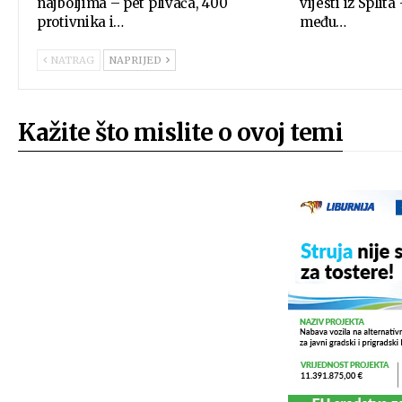
najboljima – pet plivača, 400
vijesti iz Splita
protivnika i…
među…
NATRAG
NAPRIJED
Kažite što mislite o ovoj temi