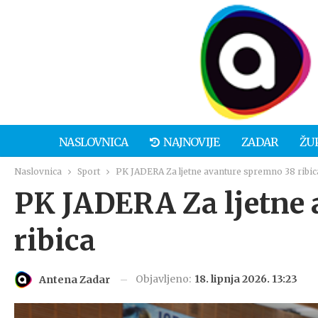
NASLOVNICA
NAJNOVIJE
ZADAR
ŽU
Naslovnica
Sport
PK JADERA Za ljetne avanture spremno 38 ribic
PK JADERA Za ljetne 
ribica
Objavljeno:
18. lipnja 2026. 13:23
Antena Zadar