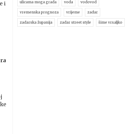
ulicama moga grada
voda
vodovod
e i
vremenska prognoza
vrijeme
zadar
zadarska županija
zadar street style
šime vrsaljko
l
ora
j
čke