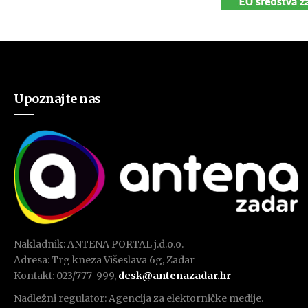
Upoznajte nas
Nakladnik: ANTENA PORTAL j.d.o.o.
Adresa: Trg kneza Višeslava 6g, Zadar
Kontakt: 023/777-999,
desk@antenazadar.hr
Nadležni regulator: Agencija za elektorničke medije.