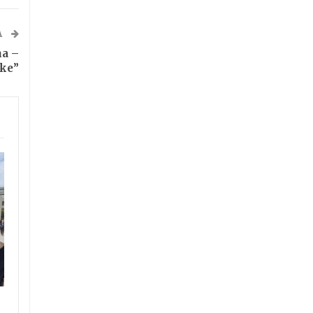
A
a –
ike”