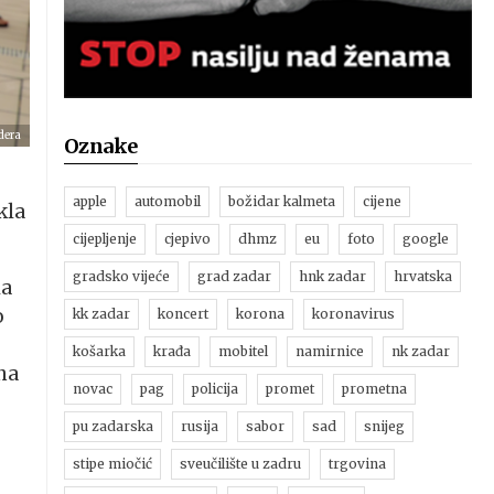
dera
Oznake
apple
automobil
božidar kalmeta
cijene
kla
cijepljenje
cjepivo
dhmz
eu
foto
google
gradsko vijeće
grad zadar
hnk zadar
hrvatska
la
o
kk zadar
koncert
korona
koronavirus
košarka
krađa
mobitel
namirnice
nk zadar
na
novac
pag
policija
promet
prometna
pu zadarska
rusija
sabor
sad
snijeg
stipe miočić
sveučilište u zadru
trgovina