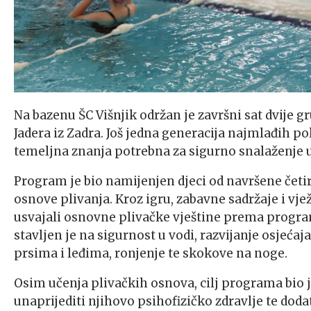
Na bazenu ŠC Višnjik održan je završni sat dvije 
Jadera iz Zadra. Još jedna generacija najmlađih po
temeljna znanja potrebna za sigurno snalaženje
Program je bio namijenjen djeci od navršene četiri 
osnove plivanja. Kroz igru, zabavne sadržaje i vj
usvajali osnovne plivačke vještine prema progr
stavljen je na sigurnost u vodi, razvijanje osjeća
prsima i leđima, ronjenje te skokove na noge.
Osim učenja plivačkih osnova, cilj programa bio j
unaprijediti njihovo psihofizičko zdravlje te doda