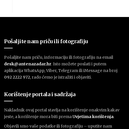
Pošaljite nam priču ili fotografiju
Pošaljite nam priču, informaciju ili fotografiju na email
desk@antenazadar.hr
. Isto možete poslati i putem
aplikacija WhatsApp, Viber, Telegram ili iMessage na broj
092 2222 972
, rado ćemo je istražiti i objaviti.
Korištenje portala i sadržaja
Nakladnik ovaj portal stavlja na korištenje onakvim kakav
jeste, a korištenje mora biti prema
U
vjetima korištenja
.
Objavili smo vaše podatke ili fotografiju – uputite nam