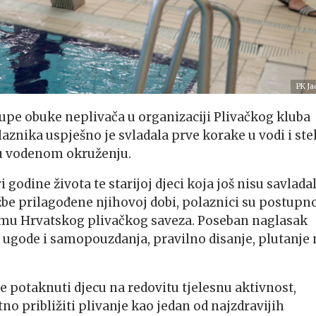
PK Ja
grupe obuke neplivača u organizaciji Plivačkog kluba
laznika uspješno je svladala prve korake u vodi i ste
 u vodenom okruženju.
godine života te starijoj djeci koja još nisu savlada
ežbe prilagođene njihovoj dobi, polaznici su postupn
amu Hrvatskog plivačkog saveza. Poseban naglasak
ja ugode i samopouzdanja, pravilno disanje, plutanje 
e potaknuti djecu na redovitu tjelesnu aktivnost,
tno približiti plivanje kao jedan od najzdravijih