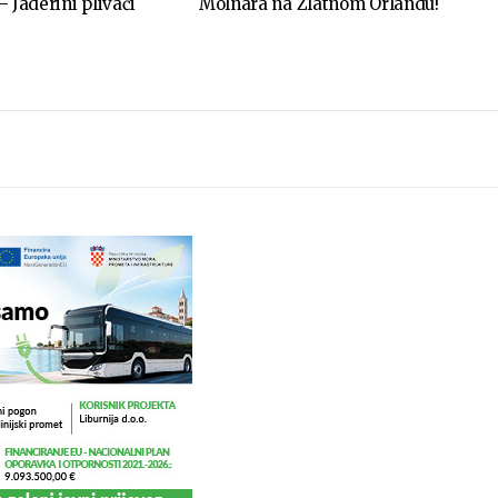
 – Jaderini plivači
Molnara na Zlatnom Orlandu!