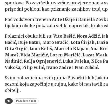
sportova. Po završetku završne provjere znanja 
prigodni pokloni kao priznanje za njihov trud, u
Pod vodstvom trenera
Ante Džaje
i
Daniela Zovka
tijekom obuke pokazala veliki napredak, hrabrost 
Polaznici obuke bili su:
Vito Bašić, Nora Adžić, J
Bačić, Duje Batur, Maro Bračić, Lota Čirjak, Luci
Gita Grgić, Luna Keliš, Marcelo Klapan, Ana Kre
Maraš, Vida Maričić, Loren Maričić, Lazar Mar
Nadinić, Relja Ognjenović, Luka Paleka, Nika Pale
Vukoša, Filip Vulić, Ivano
Zadre
i
Ivan Zubčić.
Svim polaznicima ovih grupa Plivački klub Jader
sezoni koja započinje u rujnu, kako bi nastavili raz
obitelji.
PK Jadera Zadar