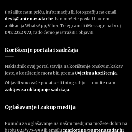
Pošaljite nam priču, informaciju ili fotografiju na email
desk@antenazadar.hr
. Isto možete poslati i putem
aplikacija WhatsApp, Viber, Telegram ili iMessage na broj
092 2222 972
, rado ćemo je istražiti i objaviti.
Korištenje portala i sadržaja
Nakladnik ovaj portal stavlja na korištenje onakvim kakav
jeste, a korištenje mora biti prema
U
vjetima korištenja
.
Objavili smo vaše podatke ili fotografiju – uputite nam
zahtjev za uklanjanje sadržaja
.
Oglašavanje i zakup medija
Ponudu za oglašavanje na našim medijima možete dobiti na
broju
023/777-999
ili emailu
marketing@antenazadar.hr
.