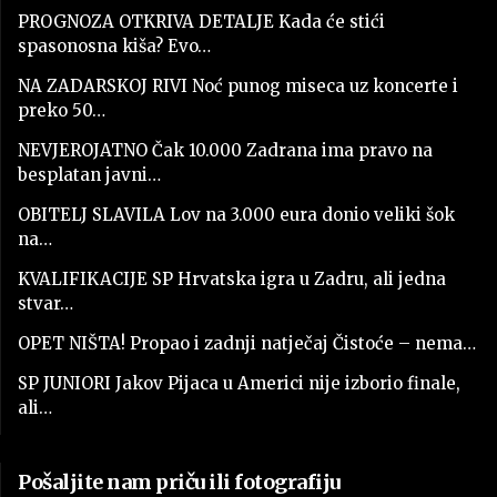
PROGNOZA OTKRIVA DETALJE Kada će stići
spasonosna kiša? Evo…
NA ZADARSKOJ RIVI Noć punog miseca uz koncerte i
preko 50…
NEVJEROJATNO Čak 10.000 Zadrana ima pravo na
besplatan javni…
OBITELJ SLAVILA Lov na 3.000 eura donio veliki šok
na…
KVALIFIKACIJE SP Hrvatska igra u Zadru, ali jedna
stvar…
OPET NIŠTA! Propao i zadnji natječaj Čistoće – nema…
SP JUNIORI Jakov Pijaca u Americi nije izborio finale,
ali…
Pošaljite nam priču ili fotografiju