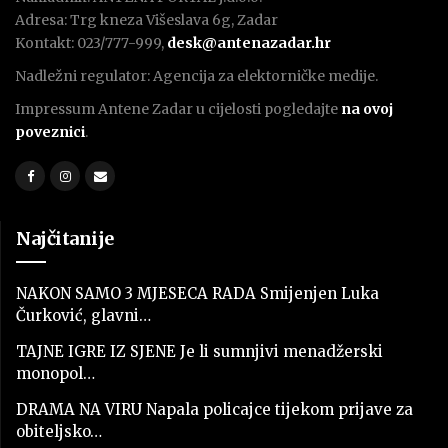
Adresa: Trg kneza Višeslava 6g, Zadar
Kontakt: 023/777-999,
desk@antenazadar.hr
Nadležni regulator: Agencija za elektorničke medije.
Impressum Antene Zadar u cijelosti pogledajte
na ovoj
poveznici
.
Najčitanije
NAKON SAMO 3 MJESECA RADA Smijenjen Luka
Čurković, glavni…
TAJNE IGRE IZ SJENE Je li sumnjivi menadžerski
monopol…
DRAMA NA VIRU Napala policajce tijekom prijave za
obiteljsko…