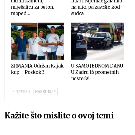
ukrali kameru,
mladi Nijemac galamio
miješalicu za beton,
na ulici pa završio kod
moped…
sudca
ZRMANJA Održan Kajak
U SAMO JEDNOM DANU
kup – Poskok 3
U Zadru 16 prometnih
nesreća!
NATRAG
NAPRIJED
Kažite što mislite o ovoj temi