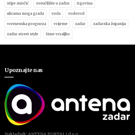
stipe miočić
sveučilište u zadru
trgovina
ulicama moga grada
voda
vodovod
vremenska prognoza
vrijeme
zadar
zadarska županija
zadar street style
šime vrsaljko
Upoznajte nas
Nakladnik: ANTENA PORTAL j.d.o.o.