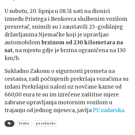
U subotu, 20. lipnja u 08.51 sati na dionici
između Pristega i Benkovca službenim vozilom
presretač, snimili su i zaustavili 23-godišnjeg
državljanina Njemačke koji je upravljao
automobilom
brzinom od 230 kilometara na
sat
, na mjestu gdje je brzina ograničena na 130
km/h.
Sukladno Zakonu o sigurnosti prometa na
cestama, radi počinjenih prekršaja vozačima su
izdani Prekršajni nalozi uz novčane kazne od
660,00 eura te su im izrečene zaštitne mjere
zabrane upravljanja motornim vozilom u
trajanju od jednog mjeseca, javlja
PU zadarska
.
brzina
pu zadarska