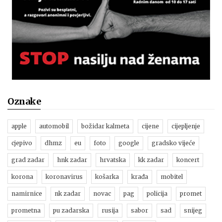
Oznake
apple
automobil
božidar kalmeta
cijene
cijepljenje
cjepivo
dhmz
eu
foto
google
gradsko vijeće
grad zadar
hnk zadar
hrvatska
kk zadar
koncert
korona
koronavirus
košarka
krađa
mobitel
namirnice
nk zadar
novac
pag
policija
promet
prometna
pu zadarska
rusija
sabor
sad
snijeg