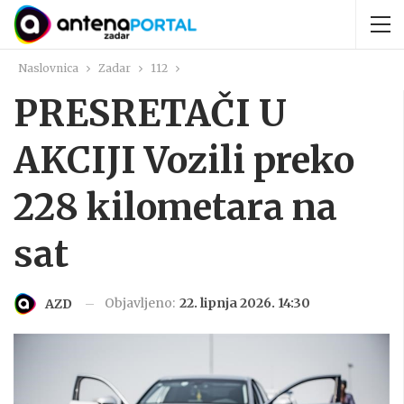
Naslovnica
Zadar
112
PRESRETAČI U
AKCIJI Vozili preko
228 kilometara na
sat
Objavljeno:
22. lipnja 2026. 14:30
AZD