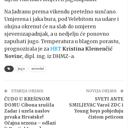
Na Jadranu prema vikendu pretežno sunčano.
Umjerena i jaka bura, pod Velebitom na udare i
olujna okrenut će na slab do umjeren
sjeverozapadnjak, a u nedjelju će ponovno
zapuhati jugo. Temperatura u blagom porastu,
prognozirala je za
HRT
Kristina Klemenčić
Novinc
, dipl. ing. iz DHMZ-a.
jugo
neverini
STARIJA OBJAVA
NOVIJA OBJAVA
ČUDO U KREŠINOM
SVETI ANTE
DOMU Cibona srušila
SMILJEVAC Varoš ZDC i
Zadar i uzela naslov
Young boys pobjeđuju
prvaka Hrvatske!
čistom peticom
Očajna sezona – odlazi