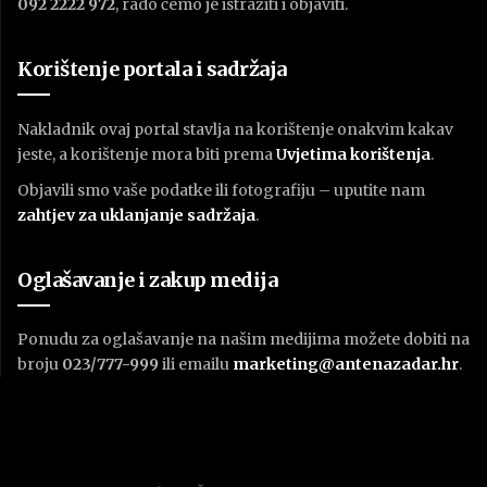
092 2222 972
, rado ćemo je istražiti i objaviti.
Korištenje portala i sadržaja
Nakladnik ovaj portal stavlja na korištenje onakvim kakav
jeste, a korištenje mora biti prema
U
vjetima korištenja
.
Objavili smo vaše podatke ili fotografiju – uputite nam
zahtjev za uklanjanje sadržaja
.
Oglašavanje i zakup medija
Ponudu za oglašavanje na našim medijima možete dobiti na
broju
023/777-999
ili emailu
marketing@antenazadar.hr
.