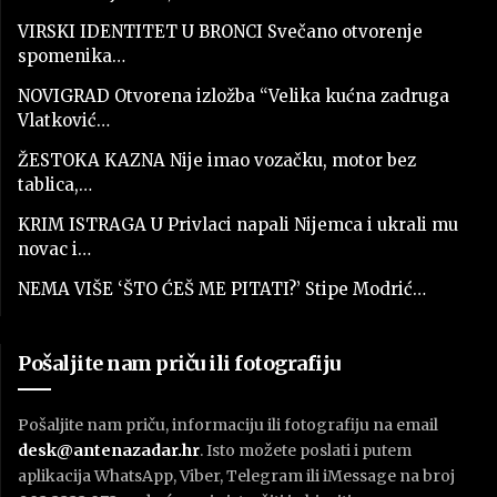
VIRSKI IDENTITET U BRONCI Svečano otvorenje
spomenika…
NOVIGRAD Otvorena izložba “Velika kućna zadruga
Vlatković…
ŽESTOKA KAZNA Nije imao vozačku, motor bez
tablica,…
KRIM ISTRAGA U Privlaci napali Nijemca i ukrali mu
novac i…
NEMA VIŠE ‘ŠTO ĆEŠ ME PITATI?’ Stipe Modrić…
Pošaljite nam priču ili fotografiju
Pošaljite nam priču, informaciju ili fotografiju na email
desk@antenazadar.hr
. Isto možete poslati i putem
aplikacija WhatsApp, Viber, Telegram ili iMessage na broj