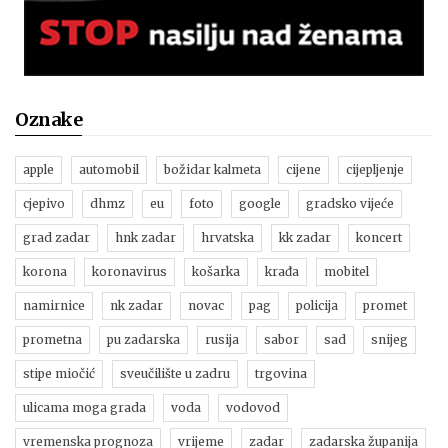
Oznake
apple
automobil
božidar kalmeta
cijene
cijepljenje
cjepivo
dhmz
eu
foto
google
gradsko vijeće
grad zadar
hnk zadar
hrvatska
kk zadar
koncert
korona
koronavirus
košarka
krađa
mobitel
namirnice
nk zadar
novac
pag
policija
promet
prometna
pu zadarska
rusija
sabor
sad
snijeg
stipe miočić
sveučilište u zadru
trgovina
ulicama moga grada
voda
vodovod
vremenska prognoza
vrijeme
zadar
zadarska županija