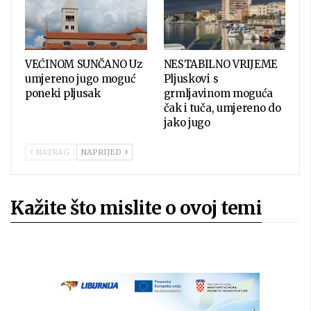
VEĆINOM SUNČANO Uz
NESTABILNO VRIJEME
umjereno jugo moguć
Pljuskovi s
poneki pljusak
grmljavinom moguća
čak i tuča, umjereno do
jako jugo
NATRAG
NAPRIJED
Kažite što mislite o ovoj temi