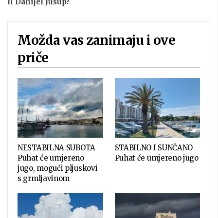
li Danijel Jusup?
Možda vas zanimaju i ove
priče
NESTABILNA SUBOTA
STABILNO I SUNČANO
Puhat će umjereno
Puhat će umjereno jugo
jugo, mogući pljuskovi
s grmljavinom