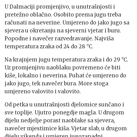
U Dalmaciji promjenjivo, u unutrašnjosti i
pretežno oblačno. Osobito prema jugu treba
računati na neverine. Umjereno do jako jugo sa
sjevera u okretanju na sjeverni vjetar i buru.
Popodne i navečer razvedravanje. Najviša
temperatura zraka od 24 do 28 °C.
Na krajnjem jugu temperatura zraka i do 29 °C.
Uz promjenjivu naoblaku povremeno će biti
kiše, lokalno i neverina. Puhat će umjereno do
jako jugo, tek navečer bura. More stoga
umjereno valovito i valovito.
Od petka u unutrašnjosti djelomice sunčano i
sve toplije. Ujutro ponegdje magla. U drugom
dijelu nedjelje porast naoblake sa sjevera,
navečer mjestimice kiša. Vjetar slab, u drugom
dijelu vikenda i umjeren jugozapadni.