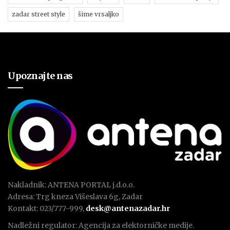
zadar street style
šime vrsaljko
Upoznajte nas
Nakladnik: ANTENA PORTAL j.d.o.o.
Adresa: Trg kneza Višeslava 6g, Zadar
Kontakt: 023/777-999,
desk@antenazadar.hr
Nadležni regulator: Agencija za elektorničke medije.