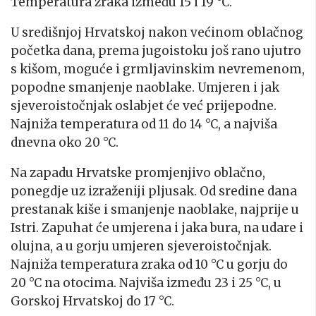
Temperatura zraka između 15 i 19 °C.
U središnjoj Hrvatskoj nakon većinom oblačnog
početka dana, prema jugoistoku još rano ujutro
s kišom, moguće i grmljavinskim nevremenom,
popodne smanjenje naoblake. Umjeren i jak
sjeveroistočnjak oslabjet će već prijepodne.
Najniža temperatura od 11 do 14 °C, a najviša
dnevna oko 20 °C.
Na zapadu Hrvatske promjenjivo oblačno,
ponegdje uz izraženiji pljusak. Od sredine dana
prestanak kiše i smanjenje naoblake, najprije u
Istri. Zapuhat će umjerena i jaka bura, na udare i
olujna, a u gorju umjeren sjeveroistočnjak.
Najniža temperatura zraka od 10 °C u gorju do
20 °C na otocima. Najviša između 23 i 25 °C, u
Gorskoj Hrvatskoj do 17 °C.