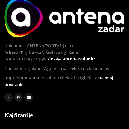
Nakladnik: ANTENA PORTAL j.d.o.o.
Adresa: Trg kneza Višeslava 6g, Zadar
Kontakt: 023/777-999,
desk@antenazadar.hr
Nadležni regulator: Agencija za elektorničke medije.
Impressum Antene Zadar u cijelosti pogledajte
na ovoj
poveznici
.
Najčitanije