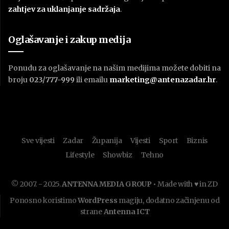
zahtjev za uklanjanje sadržaja
.
Oglašavanje i zakup medija
Ponudu za oglašavanje na našim medijima možete dobiti na
broju
023/777-999
ili emailu
marketing@antenazadar.hr
.
Sve vijesti
Zadar
Županija
Vijesti
Sport
Biznis
Lifestyle
Showbiz
Tehno
© 2007. - 2025.
ANTENNA MEDIA GROUP
• Made with ♥ in ZD
Ponosno koristimo
WordPress
magiju, dodatno začinjenu od
strane
Antenna ICT