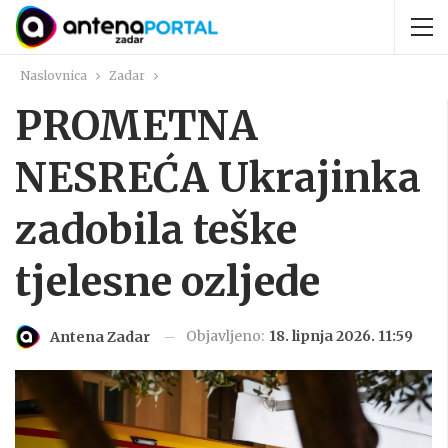
Naslovnica
Zadar
PROMETNA
NESREĆA Ukrajinka
zadobila teške
tjelesne ozljede
Objavljeno:
18. lipnja 2026. 11:59
Antena Zadar