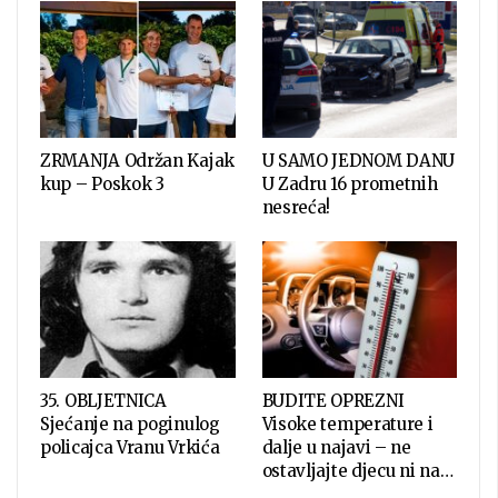
ZRMANJA Održan Kajak
U SAMO JEDNOM DANU
kup – Poskok 3
U Zadru 16 prometnih
nesreća!
35. OBLJETNICA
BUDITE OPREZNI
Sjećanje na poginulog
Visoke temperature i
policajca Vranu Vrkića
dalje u najavi – ne
ostavljajte djecu ni na…