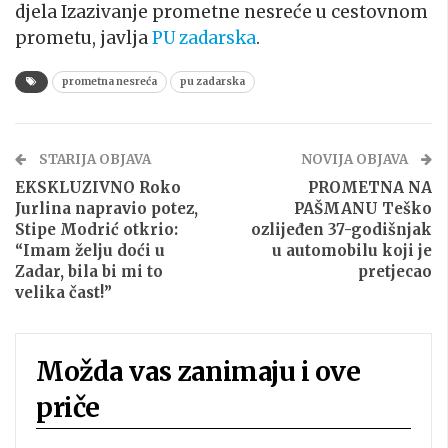
djela Izazivanje prometne nesreće u cestovnom
prometu, javlja
PU zadarska
.
prometna nesreća
pu zadarska
STARIJA OBJAVA
NOVIJA OBJAVA
EKSKLUZIVNO Roko
PROMETNA NA
Jurlina napravio potez,
PAŠMANU Teško
Stipe Modrić otkrio:
ozlijeđen 37-godišnjak
“Imam želju doći u
u automobilu koji je
Zadar, bila bi mi to
pretjecao
velika čast!”
Možda vas zanimaju i ove
priče