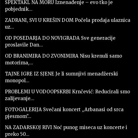
SPEKTAKL NA MORU Iznenađenje – evo tko je
pobjednik…
ZADRANI, SVI U KREŠIN DOM Počela prodaja ulaznica
uz…
OD POSEDARJA DO NOVIGRADA Sve generacije
proslavile Dan…
OD BRANIMIRA DO ZVONIMIRA Nisu krenuli samo
motorima,…
TAJNE IGRE IZ SJENE Je li sumnjivi menadžerski
monopol…
PROBLEMI U VODOOPSKRBI Krnčević: Reducirali smo
zalijevanje…
FOTOGALERIJA Svečani koncert „Arbanasi od srca
pjesmom”…
NA ZADARSKOJ RIVI Noć punog miseca uz koncerte i
preko 50…