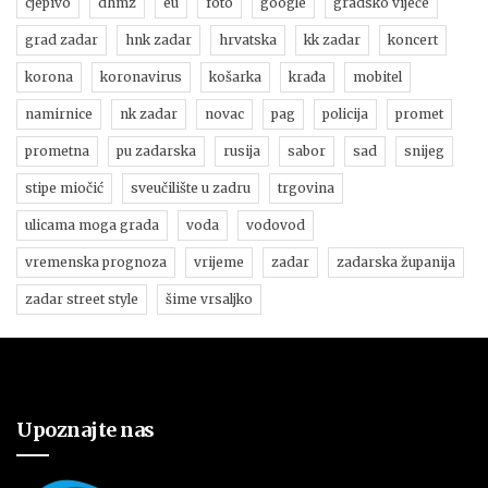
cjepivo
dhmz
eu
foto
google
gradsko vijeće
grad zadar
hnk zadar
hrvatska
kk zadar
koncert
korona
koronavirus
košarka
krađa
mobitel
namirnice
nk zadar
novac
pag
policija
promet
prometna
pu zadarska
rusija
sabor
sad
snijeg
stipe miočić
sveučilište u zadru
trgovina
ulicama moga grada
voda
vodovod
vremenska prognoza
vrijeme
zadar
zadarska županija
zadar street style
šime vrsaljko
Upoznajte nas