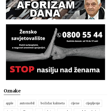
Oznake
apple
automobil
božidar kalmeta
cijene
cijepljenje