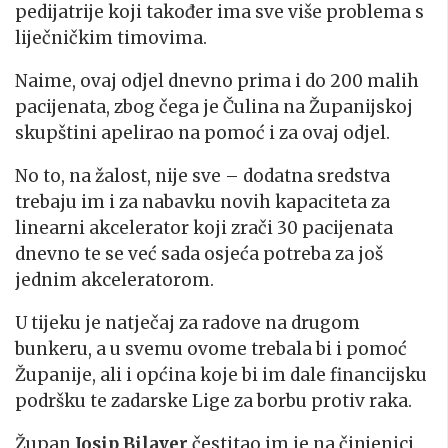
pedijatrije koji također ima sve više problema s
liječničkim timovima.
Naime, ovaj odjel dnevno prima i do 200 malih
pacijenata, zbog čega je Čulina na Županijskoj
skupštini apelirao na pomoć i za ovaj odjel.
No to, na žalost, nije sve – dodatna sredstva
trebaju im i za nabavku novih kapaciteta za
linearni akcelerator koji zrači 30 pacijenata
dnevno te se već sada osjeća potreba za još
jednim akceleratorom.
U tijeku je natječaj za radove na drugom
bunkeru, a u svemu ovome trebala bi i pomoć
Županije, ali i općina koje bi im dale financijsku
podršku te zadarske Lige za borbu protiv raka.
Župan
Josip Bilaver
čestitao im je na činjenici