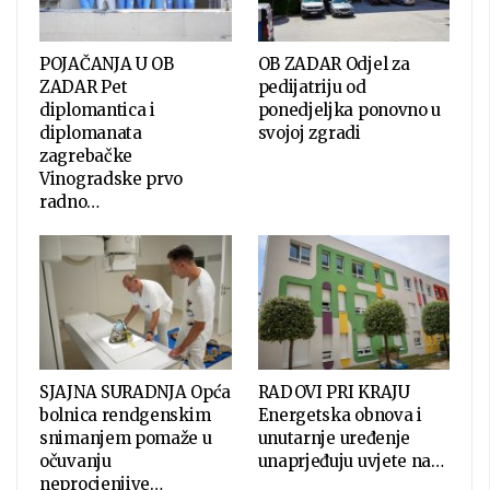
POJAČANJA U OB
OB ZADAR Odjel za
ZADAR Pet
pedijatriju od
diplomantica i
ponedjeljka ponovno u
diplomanata
svojoj zgradi
zagrebačke
Vinogradske prvo
radno…
SJAJNA SURADNJA Opća
RADOVI PRI KRAJU
bolnica rendgenskim
Energetska obnova i
snimanjem pomaže u
unutarnje uređenje
očuvanju
unaprjeđuju uvjete na…
neprocjenjive…