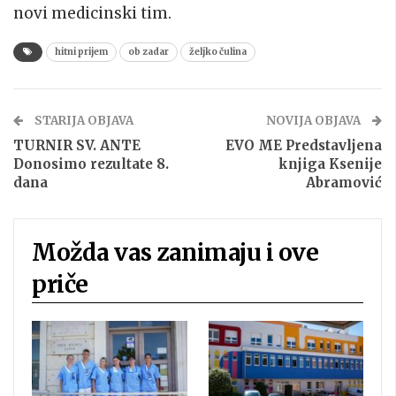
novi medicinski tim.
hitni prijem
ob zadar
željko čulina
STARIJA OBJAVA
NOVIJA OBJAVA
TURNIR SV. ANTE
EVO ME Predstavljena
Donosimo rezultate 8.
knjiga Ksenije
dana
Abramović
Možda vas zanimaju i ove
priče