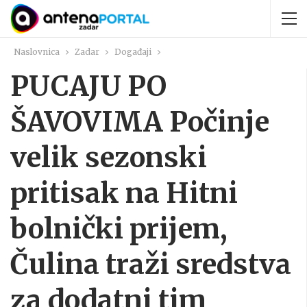
Naslovnica
Zadar
Događaji
PUCAJU PO
ŠAVOVIMA Počinje
velik sezonski
pritisak na Hitni
bolnički prijem,
Čulina traži sredstva
za dodatni tim