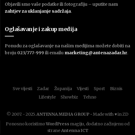
Objavili smo vaše podatke ili fotografiju – uputite nam
zahtjev za uklanjanje sadržaja
.
Oglašavanje i zakup medija
Ponudu za oglašavanje na našim medijima možete dobiti na
broju
023/777-999
ili emailu
marketing@antenazadar.hr
.
Sve vijesti
Zadar
Županija
Vijesti
Sport
Biznis
Lifestyle
Showbiz
Tehno
© 2007. - 2025.
ANTENNA MEDIA GROUP
• Made with ♥ in ZD
Ponosno koristimo
WordPress
magiju, dodatno začinjenu od
strane
Antenna ICT