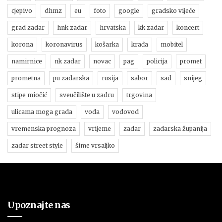
cjepivo
dhmz
eu
foto
google
gradsko vijeće
grad zadar
hnk zadar
hrvatska
kk zadar
koncert
korona
koronavirus
košarka
krađa
mobitel
namirnice
nk zadar
novac
pag
policija
promet
prometna
pu zadarska
rusija
sabor
sad
snijeg
stipe miočić
sveučilište u zadru
trgovina
ulicama moga grada
voda
vodovod
vremenska prognoza
vrijeme
zadar
zadarska županija
zadar street style
šime vrsaljko
Upoznajte nas