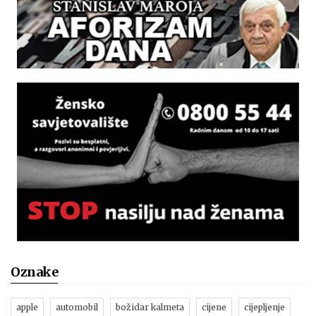
Oznake
apple
automobil
božidar kalmeta
cijene
cijepljenje