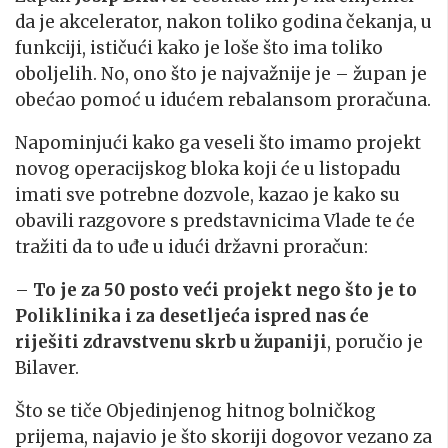
da je akcelerator, nakon toliko godina čekanja, u
funkciji, ističući kako je loše što ima toliko
oboljelih. No, ono što je najvažnije je – župan je
obećao pomoć u idućem rebalansom proračuna.
Napominjući kako ga veseli što imamo projekt
novog operacijskog bloka koji će u listopadu
imati sve potrebne dozvole, kazao je kako su
obavili razgovore s predstavnicima Vlade te će
tražiti da to uđe u idući državni proračun:
–
To je za 50 posto veći projekt nego što je to
Poliklinika i za desetljeća ispred nas će
riješiti zdravstvenu skrb u županiji
, poručio je
Bilaver.
Što se tiče Objedinjenog hitnog bolničkog
prijema, najavio je što skoriji dogovor vezano za