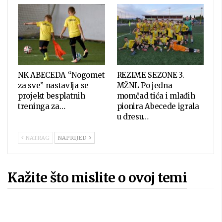
NK ABECEDA “Nogomet
REZIME SEZONE 3.
za sve” nastavlja se
MŽNL Po jedna
projekt besplatnih
momčad tića i mlađih
treninga za…
pionira Abecede igrala
u dresu…
NATRAG
NAPRIJED
Kažite što mislite o ovoj temi