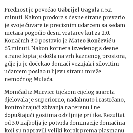
Prednost je povećao
Gabrijel Gagula
u 52.
minuti. Nakon prodora s desne strane prevario
je svoje čuvare te preciznim udarcem sa sedam
metara pogodio desni vratarev kut za 2:0.
Konačnih 3:0 postavio je
Mateo Rončević
u
65.minuti. Nakon kornera izvedenog s desne
strane lopta je došla na vrh kaznenog prostora,
gdje ju je dočekao domaći veznjak i silovitim
udarcem poslao u lijevu stranu mreže
nemoćnog Mulaća.
Momčad iz Murvice tijekom cijelog susreta
djelovala je superiorno, nadahnuto i rastrčano,
kontrolirajući zbivanja na terenu i ne
dopuštajući gostima ozbiljnije prilike. Rezultat
od 3:0 najbolja je potvrda dominacije domaćina
koji su napravili veliki korak prema plasmanu