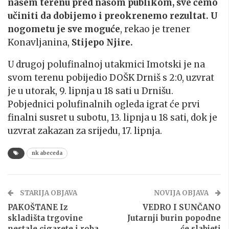
našem terenu pred našom publikom, sve ćemo
učiniti da dobijemo i preokrenemo rezultat. U
nogometu je sve moguće
, rekao je trener
Konavljanina,
Stijepo Njire.
U drugoj polufinalnoj utakmici Imotski je na
svom terenu pobijedio DOŠK Drniš s 2:0, uzvrat
je u utorak, 9. lipnja u 18 sati u Drnišu.
Pobjednici polufinalnih ogleda igrat će prvi
finalni susret u subotu, 13. lipnja u 18 sati, dok je
uzvrat zakazan za srijedu, 17. lipnja.
nk abeceda
STARIJA OBJAVA
NOVIJA OBJAVA
PAKOŠTANE Iz
VEDRO I SUNČANO
skladišta trgovine
Jutarnji burin popodne
nestale cigarete i roba
će slabjeti