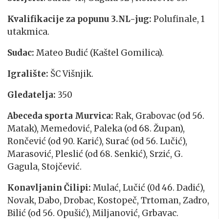
Kvalifikacije za popunu 3.NL-jug:
Polufinale, 1
utakmica.
Sudac:
Mateo Budić (Kaštel Gomilica).
Igralište:
ŠC Višnjik.
Gledatelja:
350
Abeceda sporta Murvica:
Rak, Grabovac (od 56.
Matak), Memedović, Paleka (od 68. Župan),
Rončević (od 90. Karić), Surać (od 56. Lučić),
Marasović, Pleslić (od 68. Senkić), Srzić, G.
Gagula, Stojčević.
Konavljanin Čilipi:
Mulać, Lučić (0d 46. Dadić),
Novak, Dabo, Drobac, Kostopeč, Trtoman, Zadro,
Bilić (od 56. Opušić), Miljanović, Grbavac.