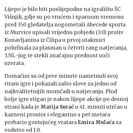
Lijepo je bilo biti poslijepodne na igralištu ŠC
Višnjik, gdje su po vrućem i sparnom vremenu
pred 350 gledatelja nogometaši Abecede sporta
iz Murvice upisali vrijednu pobjedu (3:0) protiv
Konavljanina iz Čilipa u prvoj utakmici
polufinala za plasman u četvrti rang natjecanja,
3.NL-jug te stekli značajnu prednost uoči
uzvrata.
Domaćini su od prve minute nametnuli svoj
ritam igre i pokazali zašto slove za jednu od
najkvalitetnijih momčadi u natjecanju. Plod
bolje igre stigao je nakon lijepe akcije po desnoj
strani kada je
Matija Surać
u 41. minuti utrčao u
kazneni prostor i elegantno s pet metara
prebacio gostujućeg vratara
Emira Mulaća
za
vodstvo od 1:0.