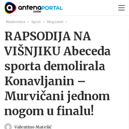
Naslovnica
Sport
Nogomet
RAPSODIJA NA
VIŠNJIKU Abeceda
sporta demolirala
Konavljanin –
Murvičani jednom
nogom u finalu!
Valentino Matešić