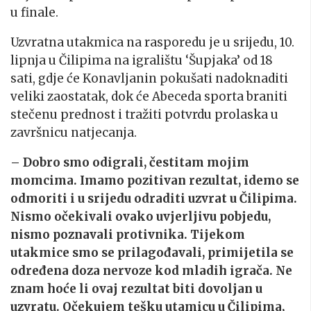
u finale.
Uzvratna utakmica na rasporedu je u srijedu, 10.
lipnja u Čilipima na igralištu ‘Šupjaka’ od 18
sati, gdje će Konavljanin pokušati nadoknaditi
veliki zaostatak, dok će Abeceda sporta braniti
stečenu prednost i tražiti potvrdu prolaska u
završnicu natjecanja.
– Dobro smo odigrali, čestitam mojim
momcima. Imamo pozitivan rezultat, idemo se
odmoriti i u srijedu odraditi uzvrat u Čilipima.
Nismo očekivali ovako uvjerljivu pobjedu,
nismo poznavali protivnika. Tijekom
utakmice smo se prilagođavali, primijetila se
određena doza nervoze kod mladih igrača. Ne
znam hoće li ovaj rezultat biti dovoljan u
uzvratu. Očekujem tešku utamicu u Čilipima,