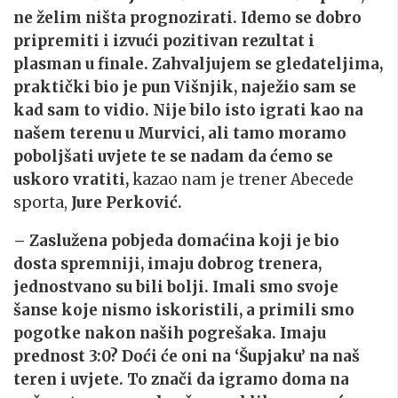
ne želim ništa prognozirati. Idemo se dobro
pripremiti i izvući pozitivan rezultat i
plasman u finale. Zahvaljujem se gledateljima,
praktički bio je pun Višnjik, naježio sam se
kad sam to vidio. Nije bilo isto igrati kao na
našem terenu u Murvici, ali tamo moramo
poboljšati uvjete te se nadam da ćemo se
uskoro vratiti,
kazao nam je trener Abecede
sporta,
Jure Perković.
– Zaslužena pobjeda domaćina koji je bio
dosta spremniji, imaju dobrog trenera,
jednostvano su bili bolji. Imali smo svoje
šanse koje nismo iskoristili, a primili smo
pogotke nakon naših pogrešaka. Imaju
prednost 3:0? Doći će oni na ‘Šupjaku’ na naš
teren i uvjete. To znači da igramo doma na