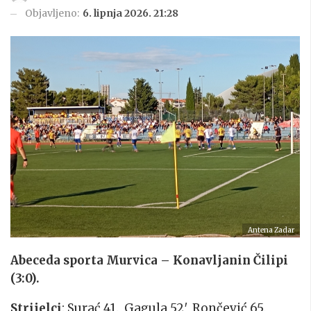
Objavljeno:
6. lipnja 2026. 21:28
Antena Zadar
Abeceda sporta Murvica – Konavljanin Čilipi
(3:0).
Strijelci
: Surać 41., Gagula 52′, Rončević 65.