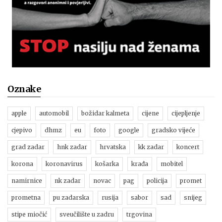
Oznake
apple
automobil
božidar kalmeta
cijene
cijepljenje
cjepivo
dhmz
eu
foto
google
gradsko vijeće
grad zadar
hnk zadar
hrvatska
kk zadar
koncert
korona
koronavirus
košarka
krađa
mobitel
namirnice
nk zadar
novac
pag
policija
promet
prometna
pu zadarska
rusija
sabor
sad
snijeg
stipe miočić
sveučilište u zadru
trgovina