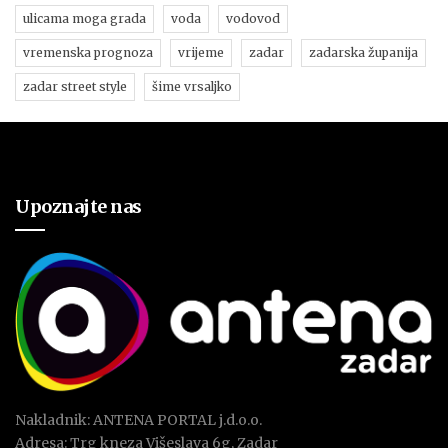
ulicama moga grada
voda
vodovod
vremenska prognoza
vrijeme
zadar
zadarska županija
zadar street style
šime vrsaljko
Upoznajte nas
Nakladnik: ANTENA PORTAL j.d.o.o.
Adresa: Trg kneza Višeslava 6g, Zadar