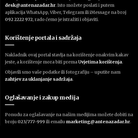
desk@antenazadar.hr
. Isto možete poslati i putem
aplikacija WhatsApp, Viber, Telegram ili iMessage na broj
092 2222 972
, rado ćemo je istražiti i objaviti.
Korištenje portala i sadržaja
Nakladnik ovaj portal stavlja na korištenje onakvim kakav
jeste, a korištenje mora biti prema
U
vjetima korištenja
.
Objavili smo vaše podatke ili fotografiju – uputite nam
zahtjev za uklanjanje sadržaja
.
Oglašavanje i zakup medija
Ponudu za oglašavanje na našim medijima možete dobiti na
broju
023/777-999
ili emailu
marketing@antenazadar.hr
.