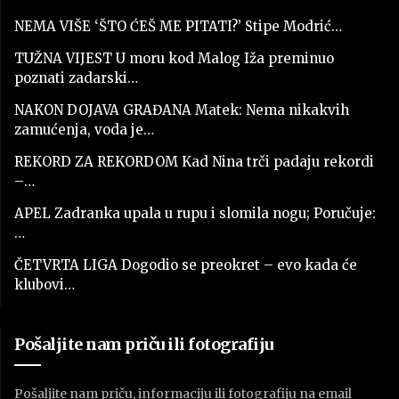
NEMA VIŠE ‘ŠTO ĆEŠ ME PITATI?’ Stipe Modrić…
TUŽNA VIJEST U moru kod Malog Iža preminuo
poznati zadarski…
NAKON DOJAVA GRAĐANA Matek: Nema nikakvih
zamućenja, voda je…
REKORD ZA REKORDOM Kad Nina trči padaju rekordi
–…
APEL Zadranka upala u rupu i slomila nogu; Poručuje:
…
ČETVRTA LIGA Dogodio se preokret – evo kada će
klubovi…
Pošaljite nam priču ili fotografiju
Pošaljite nam priču, informaciju ili fotografiju na email