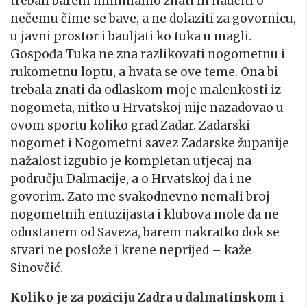
trebali barem minimalno znati ili naučiti o
nečemu čime se bave, a ne dolaziti za govornicu,
u javni prostor i bauljati ko tuka u magli.
Gospođa Tuka ne zna razlikovati nogometnu i
rukometnu loptu, a hvata se ove teme. Ona bi
trebala znati da odlaskom moje malenkosti iz
nogometa, nitko u Hrvatskoj nije nazadovao u
ovom sportu koliko grad Zadar. Zadarski
nogomet i Nogometni savez Zadarske županije
nažalost izgubio je kompletan utjecaj na
području Dalmacije, a o Hrvatskoj da i ne
govorim. Zato me svakodnevno nemali broj
nogometnih entuzijasta i klubova mole da ne
odustanem od Saveza, barem nakratko dok se
stvari ne poslože i krene neprijed – kaže
Sinovčić.
Koliko je za poziciju Zadra u dalmatinskom i