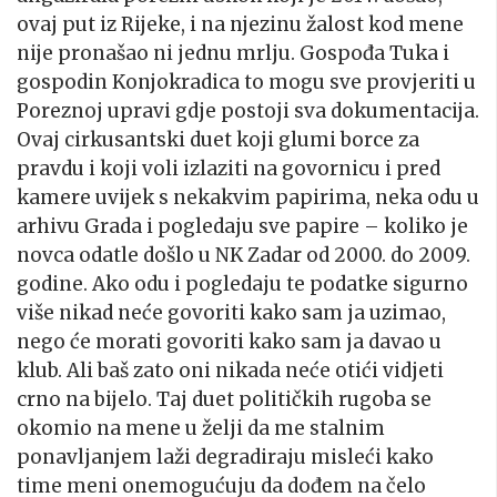
ovaj put iz Rijeke, i na njezinu žalost kod mene
nije pronašao ni jednu mrlju. Gospođa Tuka i
gospodin Konjokradica to mogu sve provjeriti u
Poreznoj upravi gdje postoji sva dokumentacija.
Ovaj cirkusantski duet koji glumi borce za
pravdu i koji voli izlaziti na govornicu i pred
kamere uvijek s nekakvim papirima, neka odu u
arhivu Grada i pogledaju sve papire – koliko je
novca odatle došlo u NK Zadar od 2000. do 2009.
godine. Ako odu i pogledaju te podatke sigurno
više nikad neće govoriti kako sam ja uzimao,
nego će morati govoriti kako sam ja davao u
klub. Ali baš zato oni nikada neće otići vidjeti
crno na bijelo. Taj duet političkih rugoba se
okomio na mene u želji da me stalnim
ponavljanjem laži degradiraju misleći kako
time meni onemogućuju da dođem na čelo