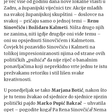
je već više od godinu dana nove lokalne vlasti u
Zadru, a županijski vijećnici tzv. Akcije mladih
na svakoj županijskoj skupštini – doslovce na
svakoj – pričaju samo o jednoj temi –
Renu
Sinovčiću
i
Božidaru Kalmeti
. Ništa drugo njih
ne zanima, niti igdje drugdje oni vide temu –
oni su opsjednuti Sinovčićem i Kalmetom.
Čovjek bi pozavidio Sinovčiću i Kalmeti na
tolikoj impresioniranosti njima od strane ovih
političkih „psihića“ da nije riječ o banalnim
ponavljačima koji neprekidno vrte jednu te istu
prežvakanu retoriku i stil lišen svake
kreativnosti.
U ponedjeljak se tako
Marjana Botić
, nakon što
je tu temu žvakao od sjednice do sjednice njezin
politički pajdo
Marko Pupić Bakrač
– uhvatila
opet – pogodite koga! Pa Rena Sinovčića! Nema