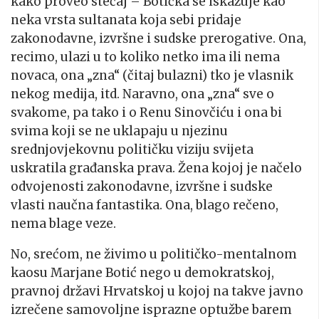
kako proveo stečaj – Botićka se iskazuje kao
neka vrsta sultanata koja sebi pridaje
zakonodavne, izvršne i sudske prerogative. Ona,
recimo, ulazi u to koliko netko ima ili nema
novaca, ona „zna“ (čitaj bulazni) tko je vlasnik
nekog medija, itd. Naravno, ona „zna“ sve o
svakome, pa tako i o Renu Sinovčiću i ona bi
svima koji se ne uklapaju u njezinu
srednjovjekovnu političku viziju svijeta
uskratila građanska prava. Žena kojoj je načelo
odvojenosti zakonodavne, izvršne i sudske
vlasti naučna fantastika. Ona, blago rečeno,
nema blage veze.
No, srećom, ne živimo u političko-mentalnom
kaosu Marjane Botić nego u demokratskoj,
pravnoj državi Hrvatskoj u kojoj na takve javno
izrečene samovoljne isprazne optužbe barem