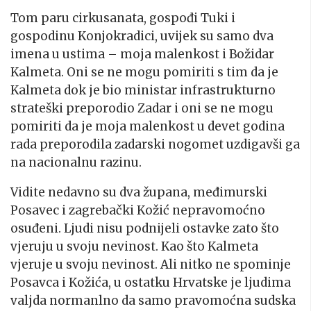
Tom paru cirkusanata, gospođi Tuki i
gospodinu Konjokradici, uvijek su samo dva
imena u ustima – moja malenkost i Božidar
Kalmeta. Oni se ne mogu pomiriti s tim da je
Kalmeta dok je bio ministar infrastrukturno
strateški preporodio Zadar i oni se ne mogu
pomiriti da je moja malenkost u devet godina
rada preporodila zadarski nogomet uzdigavši ga
na nacionalnu razinu.
Vidite nedavno su dva župana, međimurski
Posavec i zagrebački Kožić nepravomoćno
osuđeni. Ljudi nisu podnijeli ostavke zato što
vjeruju u svoju nevinost. Kao što Kalmeta
vjeruje u svoju nevinost. Ali nitko ne spominje
Posavca i Kožića, u ostatku Hrvatske je ljudima
valjda normanlno da samo pravomoćna sudska