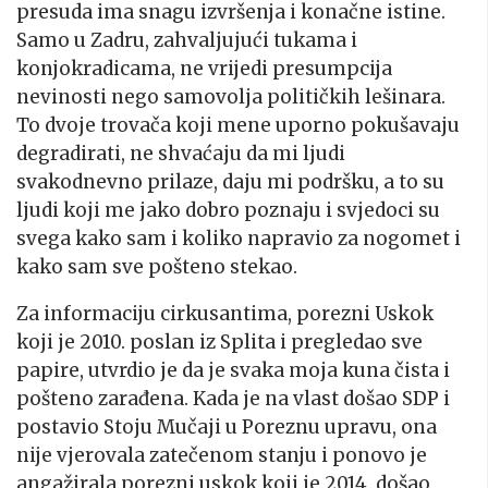
presuda ima snagu izvršenja i konačne istine.
Samo u Zadru, zahvaljujući tukama i
konjokradicama, ne vrijedi presumpcija
nevinosti nego samovolja političkih lešinara.
To dvoje trovača koji mene uporno pokušavaju
degradirati, ne shvaćaju da mi ljudi
svakodnevno prilaze, daju mi podršku, a to su
ljudi koji me jako dobro poznaju i svjedoci su
svega kako sam i koliko napravio za nogomet i
kako sam sve pošteno stekao.
Za informaciju cirkusantima, porezni Uskok
koji je 2010. poslan iz Splita i pregledao sve
papire, utvrdio je da je svaka moja kuna čista i
pošteno zarađena. Kada je na vlast došao SDP i
postavio Stoju Mučaji u Poreznu upravu, ona
nije vjerovala zatečenom stanju i ponovo je
angažirala porezni uskok koji je 2014. došao,