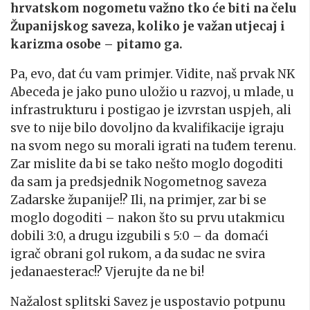
hrvatskom nogometu važno tko će biti na čelu
Županijskog saveza, koliko je važan utjecaj i
karizma osobe – pitamo ga.
Pa, evo, dat ću vam primjer. Vidite, naš prvak NK
Abeceda je jako puno uložio u razvoj, u mlade, u
infrastrukturu i postigao je izvrstan uspjeh, ali
sve to nije bilo dovoljno da kvalifikacije igraju
na svom nego su morali igrati na tuđem terenu.
Zar mislite da bi se tako nešto moglo dogoditi
da sam ja predsjednik Nogometnog saveza
Zadarske županije!? Ili, na primjer, zar bi se
moglo dogoditi – nakon što su prvu utakmicu
dobili 3:0, a drugu izgubili s 5:0 – da domaći
igrač obrani gol rukom, a da sudac ne svira
jedanaesterac!? Vjerujte da ne bi!
Nažalost splitski Savez je uspostavio potpunu