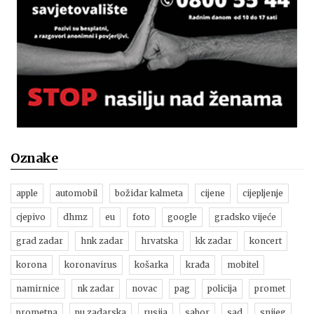
Oznake
apple
automobil
božidar kalmeta
cijene
cijepljenje
cjepivo
dhmz
eu
foto
google
gradsko vijeće
grad zadar
hnk zadar
hrvatska
kk zadar
koncert
korona
koronavirus
košarka
krađa
mobitel
namirnice
nk zadar
novac
pag
policija
promet
prometna
pu zadarska
rusija
sabor
sad
snijeg