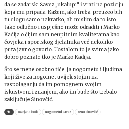
da se zadarski Savez „ukalupi“ i vrati na poziciju
koja mu pripada. Kažem, ako treba, preuzeo bih
tu ulogu samo nakratko, ali mislim da to isto
tako odlučno i uspješno može odraditi i Marko
Kadija o čijim sam neupitnim kvalitetama kao
čovjeka i sportskog djelatnika već nekoliko
puta javno govorio. Uostalom to je svima jako
dobro poznato tko je Marko Kadija.
Što se mene osobno tiče, ja nogometu i ljudima
koji žive za nogomet uvijek stojim na
raspolaganju da im pomognem svojim
iskustvom i znanjem, ako im bude što trebalo –
zaključuje Sinovčić.
marjana botić
nogometni savez
reno sinovčić