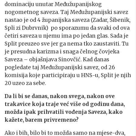
dominaciju unutar Međužupanijskog
nogometnog saveza. Taj Međužupanijski savez
nastao je od 4 županijska saveza (Zadar, Šibenik,
Spli zi Dubrvnik) po sporazumu da svaki od ova
četiri saveza u njemu ima po jedan glas. Sada je
Split preuzeo sve jer ga nema tko zaustaviti. Tu
je presudna karizma i snaga čelnog čovjeka
Saveza – objašnjava Sinovčić. Kad danas
pogledate taj Međužupanijski savez, od 26
komisija koje participiraju u HNS-u, Split je njih
20 uzeo za sebe.
Da li bi se danas, nakon svega, nakon ove
trakavice koja traje već više od godinu dana,
možda ipak prihvatili vođenja Saveza, kako
kažete, barem privremeno?
Ako i bih, bilo bi to možda samo na mjese-dva,