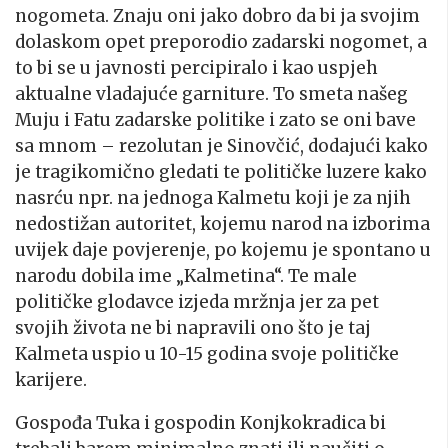
nogometa. Znaju oni jako dobro da bi ja svojim
dolaskom opet preporodio zadarski nogomet, a
to bi se u javnosti percipiralo i kao uspjeh
aktualne vladajuće garniture. To smeta našeg
Muju i Fatu zadarske politike i zato se oni bave
sa mnom – rezolutan je Sinovčić, dodajući kako
je tragikomično gledati te političke luzere kako
nasrću npr. na jednoga Kalmetu koji je za njih
nedostižan autoritet, kojemu narod na izborima
uvijek daje povjerenje, po kojemu je spontano u
narodu dobila ime „Kalmetina“. Te male
političke glodavce izjeda mržnja jer za pet
svojih života ne bi napravili ono što je taj
Kalmeta uspio u 10-15 godina svoje političke
karijere.
Gospođa Tuka i gospodin Konjkokradica bi