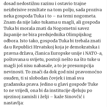
dosad nedostižnu razinu i ostavio trajne
neizbrisive rezultate na tom polju, sada proziva
neka gospođa Tuka i to – na temi nogometa.
Znam da nije lako tukama u magli, ali gospođa
Tuka bi morala znati da Nogometni savez
županije ne bira predsjednika Olimpijskog
odbora. Isto tako, gospođa Tuka bi trebala znati
da u Republici Hrvatskoj koja je demokratska i
pravna država, članica Europske unije i NATO-a,
poštovana u svijetu, postoji nešto na što tuke u
magli još nisu nabasale, a to je presumpcija
nevinosti. To znači da dok god nisi pravomoćno
osuđen, ti si slobodan čovjek i imaš sva
građanska prava. Jedino u glavi gospođe Tuke
to ne vrijedi, ona bi da institucije djeluju po
njezinoj zamisli i želji – kaže Sinovčić i
nastavlja: