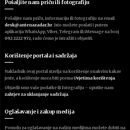
Pošaljite nam priču ili fotografiju
Pošaljite nam priču, informaciju ili fotografiju na email
desk@antenazadar.hr
. Isto možete poslati i putem
aplikacija WhatsApp, Viber, Telegram ili iMessage na broj
092 2222 972
, rado ćemo je istražiti i objaviti.
Korištenje portala i sadržaja
Nakladnik ovaj portal stavlja na korištenje onakvim kakav
jeste, a korištenje mora biti prema
U
vjetima korištenja
.
Objavili smo vaše podatke ili fotografiju – uputite nam
zahtjev za uklanjanje sadržaja
.
Oglašavanje i zakup medija
Ponudu za oglašavanje na našim medijima možete dobiti na