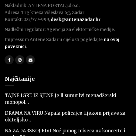
Nakladnik: ANTENA PORTAL j.d.o.o.
Adresa: Trg kneza Višeslava 6g, Zadar
Kontakt: 023/777-999,
desk@antenazadar.hr
Nadležni regulator: Agencija za elektorničke medije.
Impressum Antene Zadar u cijelosti pogledajte
na ovoj
poveznici
.
Najčitanije
TAJNE IGRE IZ SJENE Je li sumnjivi menadžerski
monopol…
DRAMA NA VIRU Napala policajce tijekom prijave za
obiteljsko…
NA ZADARSKOJ RIVI Noć punog miseca uz koncerte i