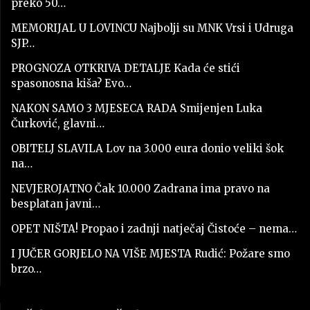
preko 50…
MEMORIJAL U LOVINCU Najbolji su MNK Vrsi i Udruga
SJP…
PROGNOZA OTKRIVA DETALJE Kada će stići
spasonosna kiša? Evo…
NAKON SAMO 3 MJESECA RADA Smijenjen Luka
Čurković, glavni…
OBITELJ SLAVILA Lov na 3.000 eura donio veliki šok
na…
NEVJEROJATNO Čak 10.000 Zadrana ima pravo na
besplatan javni…
OPET NIŠTA! Propao i zadnji natječaj Čistoće – nema…
I JUČER GORJELO NA VIŠE MJESTA Rudić: Požare smo
brzo…