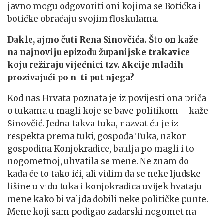
javno mogu odgovoriti oni kojima se Botićka i
botićke obraćaju svojim floskulama.
Dakle, ajmo čuti Rena Sinovčića. Što on kaže
na najnoviju epizodu županijske trakavice
koju režiraju vijećnici tzv. Akcije mladih
prozivajući po n-ti put njega?
Kod nas Hrvata poznata je iz povijesti ona priča
o tukama u magli koje se bave politikom – kaže
Sinovčić. Jedna takva tuka, nazvat ću je iz
respekta prema tuki, gospođa Tuka, nakon
gospodina Konjokradice, baulja po magli i to –
nogometnoj, uhvatila se mene. Ne znam do
kada će to tako ići, ali vidim da se neke ljudske
lišine u vidu tuka i konjokradica uvijek hvataju
mene kako bi valjda dobili neke političke punte.
Mene koji sam podigao zadarski nogomet na