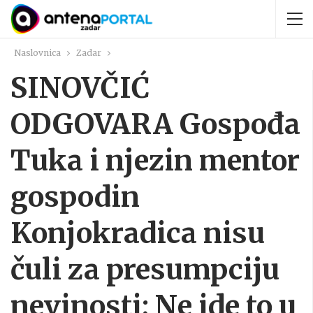
Naslovnica
Zadar
SINOVČIĆ
ODGOVARA Gospođa
Tuka i njezin mentor
gospodin
Konjokradica nisu
čuli za presumpciju
nevinosti; Ne ide to u