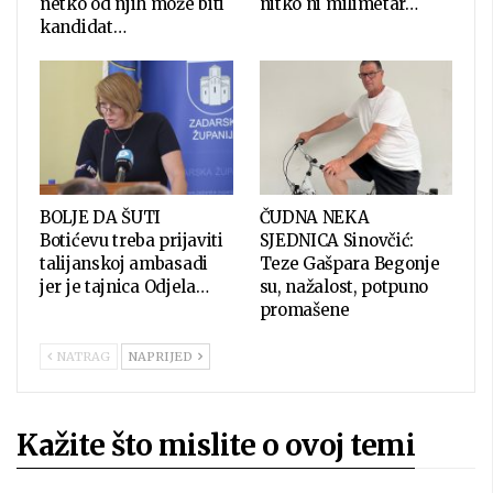
netko od njih može biti
nitko ni milimetar…
kandidat…
BOLJE DA ŠUTI
ČUDNA NEKA
Botićevu treba prijaviti
SJEDNICA Sinovčić:
talijanskoj ambasadi
Teze Gašpara Begonje
jer je tajnica Odjela…
su, nažalost, potpuno
promašene
NATRAG
NAPRIJED
Kažite što mislite o ovoj temi