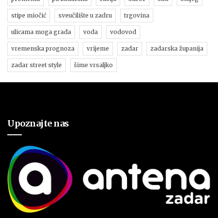
stipe miočić
sveučilište u zadru
trgovina
ulicama moga grada
voda
vodovod
vremenska prognoza
vrijeme
zadar
zadarska županija
zadar street style
šime vrsaljko
Upoznajte nas