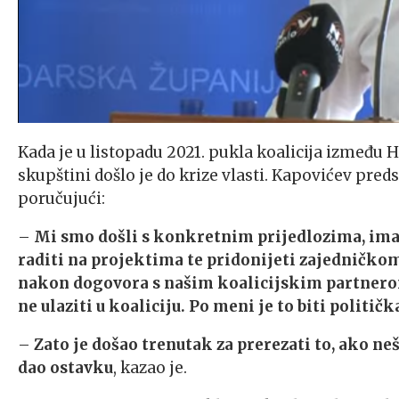
Kada je u listopadu 2021. pukla koalicija između H
skupštini došlo je do krize vlasti. Kapovićev pred
poručujući:
–
Mi smo došli s konkretnim prijedlozima, imal
raditi na projektima te pridonijeti zajedničko
nakon dogovora s našim koalicijskim partnerom
ne ulaziti u koaliciju. Po meni je to biti političk
–
Zato je došao trenutak za prerezati to, ako ne
dao ostavku
, kazao je.