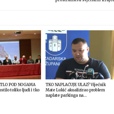
 TLO POD NOGAMA
TKO NAPLAĆUJE ULAZ? Vijećnik
stilo toliko ljudi i tko
Mate Lukić akualizirao problem
naplate parkinga na…