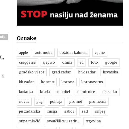
nija
Oznake
apple
automobil
božidar kalmeta
cijene
u,
cijepljenje
cjepivo
dhmz
eu
foto
google
gradsko vijeće
grad zadar
hnk zadar
hrvatska
 i
kk zadar
koncert
korona
koronavirus
e
košarka
krađa
mobitel
namirnice
nk zadar
novac
pag
policija
promet
prometna
pu zadarska
rusija
sabor
sad
snijeg
stipe miočić
sveučilište u zadru
trgovina