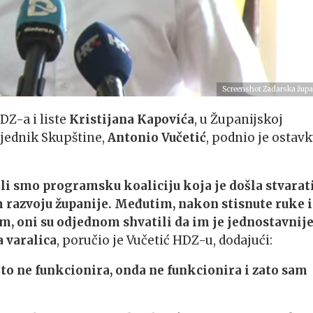
Screenshot Zadarska župa
DZ-a i liste
Kristijana Kapovića
, u Županijskoj
sjednik Skupštine,
Antonio Vučetić
, podnio je ostavk
i smo programsku koaliciju koja je došla stvarati
m razvoju županije. Međutim, nakon stisnute ruke i
, oni su odjednom shvatili da im je jednostavnij
a varalica
, poručio je Vučetić HDZ-u, dodajući:
što ne funkcionira, onda ne funkcionira i zato sam