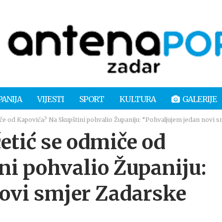
PANIJA
VIJESTI
SPORT
KULTURA
GALERIJE
 od Kapovića? Na Skupštini pohvalio Županiju: “Pohvaljujem jedan novi s
tić se odmiče od
ni pohvalio Županiju:
ovi smjer Zadarske