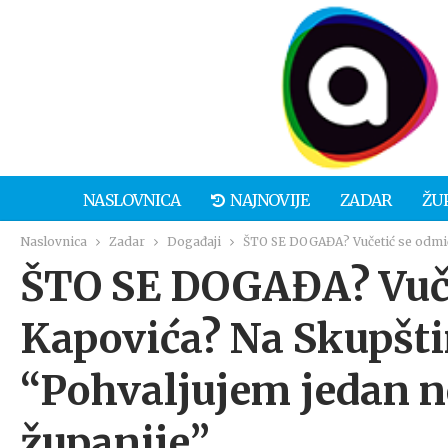
NASLOVNICA
NAJNOVIJE
ZADAR
ŽU
Naslovnica
Zadar
Događaji
ŠTO SE DOGAĐA? Vučetić se odmiče
ŠTO SE DOGAĐA? Vuče
Kapovića? Na Skupšti
“Pohvaljujem jedan n
županije”