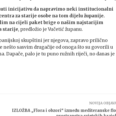
nuti inicijativu da napravimo neki institucionalni
centra za starije osobe na tom dijelu županije.
im na cijeli paket brige o našim najstarijim
 starije
, predložio je Vučetić županu.
upanijskoj skupštini jer njegova, zapravo prilično
e nešto sasvim drugačije od onoga što su govorili u
 Dapače, palo je tu puno ružnih riječi, no danas je
NOVIJA OBJAV
IZLOŽBA „Flora i obzori“ između mediteranske flo
prostranstva svjetskih krajo