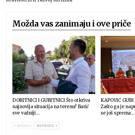
Možda vas zanimaju i ove priče
DOBITNICI I GUBITNICI Što otkriva
KAPOVIĆ GUBI
najnovija situacija na terenu? Barić
Zašto ga je napu
sve važniji…
se još sprema…
NATRAG
NAPRIJED