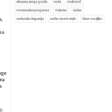
ulicama moga grada
voda
vodovod
vremenska prognoza
vrijeme
zadar
a,
zadarska županija
zadar street style
šime vrsaljko
na.
oge
iva
m
i: