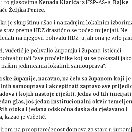
, i to glasovima
Nenada Klarića
iz HSP-AS-a,
Rajke
lače
Željka Perice
.
sku je skupštinu ušao i na zadnjim lokalnim izborim
v stav prema HDZ drastično se počeo mijenjati. Ne
ledati na njegovu pohvalu HDZ-u, ali ona je vrlo jas
, Vučetić je pohvalio Županiju i župana, ističući
ohvaljujući “sve pročelnike koj su se pokazali jako
s našim jedinicama lokalnih samouprava”:
rske županije, naravno, na čelu sa županom koji je
alnih samouprava i akceptirati zapravo sve prijedl
adova i kojih nastoje riješiti. Jedna od tih inicijat
 jedan glas, još jedan institucionalni okvir temelje
ših otoka i jedana odskočna daska da rješavano i
a
, kazao je Vučetić.
bzirom na preopterećenost domova za stare u županij