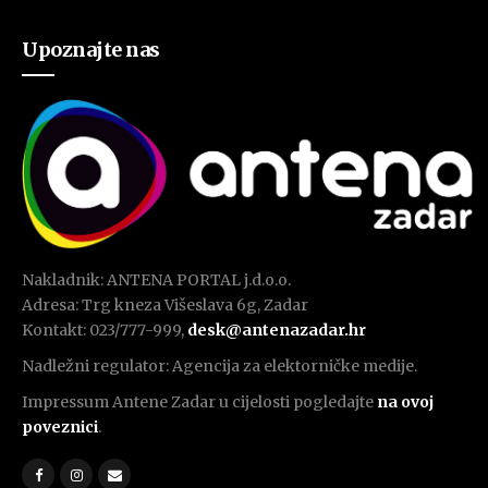
Upoznajte nas
Nakladnik: ANTENA PORTAL j.d.o.o.
Adresa: Trg kneza Višeslava 6g, Zadar
Kontakt: 023/777-999,
desk@antenazadar.hr
Nadležni regulator: Agencija za elektorničke medije.
Impressum Antene Zadar u cijelosti pogledajte
na ovoj
poveznici
.