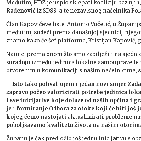
Međutim, HDZ je uspio sklepati koaliciju bez njih
Rađenović
iz SDSS-a te nezavisnog načelnika Po
Član Kapovićeve liste, Antonio Vučetić, u Županij
međutim, sudeći prema današnjoj sjednici, njego
znamo kako će šef platforme, Kristijan Kapović, g
Naime, prema onom što smo zabilježili na sjednici
suradnju između jedinica lokalne samouprave te p
otvorenim u komunikaciji s našim načelnicima, 
–
Isto tako pohvaljujem i jedan novi smjer Zada
zapravo počeo valorizirati potrebe jedinica lok
i sve inicijative koje dolaze od naših općina i gr
je i formiranje Odbora za otoke koji će biti još
kojeg ćemo nastojati aktualizirati probleme na
poboljšavamo kvalitetu života na našim otocim
Županu je čak predložio još jednu inicijativu s o