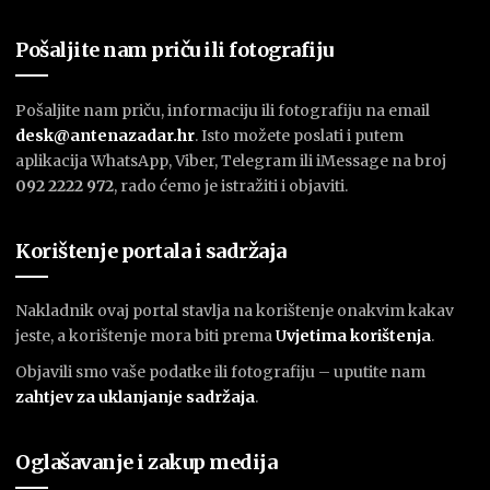
Pošaljite nam priču ili fotografiju
Pošaljite nam priču, informaciju ili fotografiju na email
desk@antenazadar.hr
. Isto možete poslati i putem
aplikacija WhatsApp, Viber, Telegram ili iMessage na broj
092 2222 972
, rado ćemo je istražiti i objaviti.
Korištenje portala i sadržaja
Nakladnik ovaj portal stavlja na korištenje onakvim kakav
jeste, a korištenje mora biti prema
U
vjetima korištenja
.
Objavili smo vaše podatke ili fotografiju – uputite nam
zahtjev za uklanjanje sadržaja
.
Oglašavanje i zakup medija