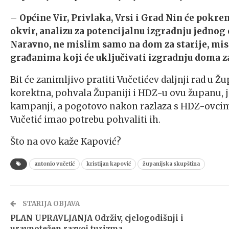
–
Općine Vir, Privlaka, Vrsi i Grad Nin će pokre
okvir, analizu za potencijalnu izgradnju jednog 
Naravno, ne mislim samo na dom za starije, misl
građanima koji će uključivati izgradnju doma za
Bit će zanimljivo pratiti Vučetićev daljnji rad u Ž
korektna, pohvala Županiji i HDZ-u ovu županu, j
kampanji, a pogotovo nakon razlaza s HDZ-ovcima.
Vučetić imao potrebu pohvaliti ih.
Što na ovo kaže Kapović?
antonio vučetić
kristijan kapović
županijska skupština
STARIJA OBJAVA
PLAN UPRAVLJANJA Održiv, cjelogodišnji i
uravnotežen razvoj turizma