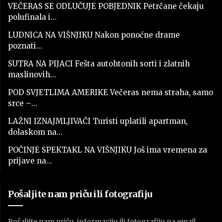
VEČERAS SE ODLUČUJE POBJEDNIK Petrčane čekaju
polufinala i…
LUDNICA NA VIŠNJIKU Nakon ponoćne drame
poznati…
SUTRA NA PIJACI Fešta autohtonih sorti i zlatnih
maslinovih…
POD SVJETLIMA AMERIKE Večeras nema straha, samo
srce –…
LAŽNI IZNAJMLJIVAČI Turisti uplatili apartman,
dolaskom na…
POČINJE SPEKTAKL NA VIŠNJIKU Još ima vremena za
prijave na…
Pošaljite nam priču ili fotografiju
Pošaljite nam priču, informaciju ili fotografiju na email