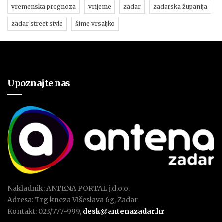
vremenska prognoza
vrijeme
zadar
zadarska županija
zadar street style
šime vrsaljko
Upoznajte nas
Nakladnik: ANTENA PORTAL j.d.o.o.
Adresa: Trg kneza Višeslava 6g, Zadar
Kontakt: 023/777-999,
desk@antenazadar.hr