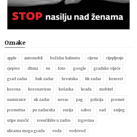
Oznake
apple
automobil
božidar kalmeta
cijene
cijepljenje
cjepivo
dhmz
eu
foto
google
gradsko vijeće
grad zadar
hnk zadar
hrvatska
kk zadar
koncert
korona
koronavirus
košarka
krađa
mobitel
namirnice
nk zadar
novac
pag
policija
promet
prometna
pu zadarska
rusija
sabor
sad
snijeg
stipe miočić
sveučilište u zadru
trgovina
ulicama moga grada
voda
vodovod