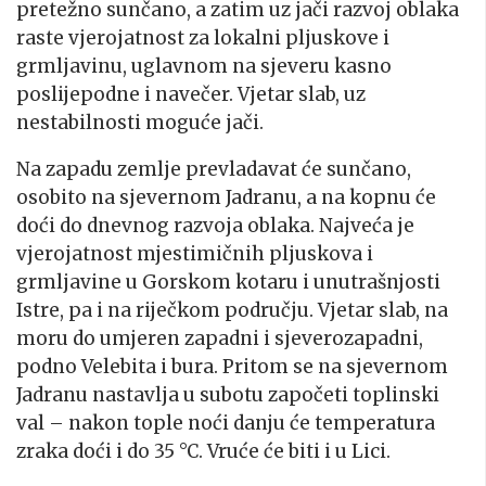
pretežno sunčano, a zatim uz jači razvoj oblaka
raste vjerojatnost za lokalni pljuskove i
grmljavinu, uglavnom na sjeveru kasno
poslijepodne i navečer. Vjetar slab, uz
nestabilnosti moguće jači.
Na zapadu zemlje prevladavat će sunčano,
osobito na sjevernom Jadranu, a na kopnu će
doći do dnevnog razvoja oblaka. Najveća je
vjerojatnost mjestimičnih pljuskova i
grmljavine u Gorskom kotaru i unutrašnjosti
Istre, pa i na riječkom području. Vjetar slab, na
moru do umjeren zapadni i sjeverozapadni,
podno Velebita i bura. Pritom se na sjevernom
Jadranu nastavlja u subotu započeti toplinski
val – nakon tople noći danju će temperatura
zraka doći i do 35 °C. Vruće će biti i u Lici.