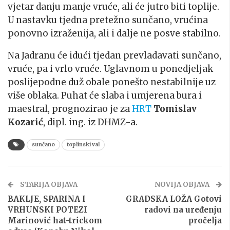
vjetar danju manje vruće, ali će jutro biti toplije.
U nastavku tjedna pretežno sunčano, vrućina
ponovno izraženija, ali i dalje ne posve stabilno.
Na Jadranu će idući tjedan prevladavati sunčano,
vruće, pa i vrlo vruće. Uglavnom u ponedjeljak
poslijepodne duž obale ponešto nestabilnije uz
više oblaka. Puhat će slaba i umjerena bura i
maestral, prognozirao je za
HRT
Tomislav
Kozarić
, dipl. ing. iz DHMZ-a.
sunčano
toplinski val
STARIJA OBJAVA
NOVIJA OBJAVA
BAKLJE, SPARINA I
GRADSKA LOŽA Gotovi
VRHUNSKI POTEZI
radovi na uređenju
Marinović hat-trickom
pročelja