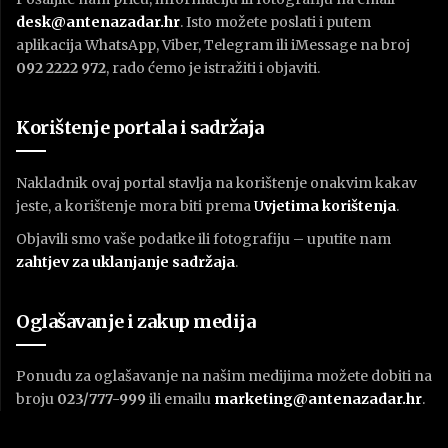
desk@antenazadar.hr
. Isto možete poslati i putem
aplikacija WhatsApp, Viber, Telegram ili iMessage na broj
092 2222 972
, rado ćemo je istražiti i objaviti.
Korištenje portala i sadržaja
Nakladnik ovaj portal stavlja na korištenje onakvim kakav
jeste, a korištenje mora biti prema
U
vjetima korištenja
.
Objavili smo vaše podatke ili fotografiju – uputite nam
zahtjev za uklanjanje sadržaja
.
Oglašavanje i zakup medija
Ponudu za oglašavanje na našim medijima možete dobiti na
broju
023/777-999
ili emailu
marketing@antenazadar.hr
.