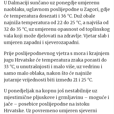
U Dalmaciji sunčano uz ponegdje umjerenu
naoblaku, uglavnom poslijepodne u Zagori, gdje
će temperatura dosezati i 36 °C. Duž obale
najniža temperatura od 22 do 25 °C, a najviša od
32 do 35 °C, uz umjerenu opasnost od toplinskog
vala koji može djelovati na zdravlje. Vjetar slab i
umjeren zapadni i sjeverozapadni.
Prije poslijepodnevnog vjetra s mora i krajnjem
jugu Hrvatske će temperatura zraka porasti do
33 °C, u unutrašnjosti i malo više, uz vedrinu i
samo malo oblaka, nakon što će najniže
jutarnje vrijednosti biti između 21 i 25 °C.
U ponedjeljak na kopnu još nestabilnije uz
mjestimične pljuskove i grmljavinu – moguće i
jače – posebice poslijepodne na istoku
Hrvatske. Uz povremeno umjeren sjeverni