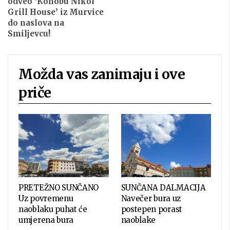
odveo ‘Konobu Nikol
Grill House’ iz Murvice
do naslova na
Smiljevcu!
Možda vas zanimaju i ove
priče
PRETEŽNO SUNČANO
SUNČANA DALMACIJA
Uz povremenu
Navečer bura uz
naoblaku puhat će
postepen porast
umjerena bura
naoblake