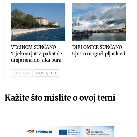
VEĆINOM SUNČANO
DJELOMICE SUNČANO
Tijekom jutra puhat će
Ujutro mogući pljuskovi
umjerena do jaka bura
NATRAG
NAPRIJED
Kažite što mislite o ovoj temi