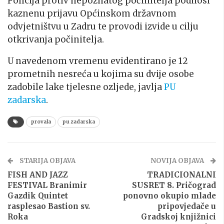
Policija protiv nepoznatog počinitelja podnosi
kaznenu prijavu Općinskom državnom
odvjetništvu u Zadru te provodi izvide u cilju
otkrivanja počinitelja.
U navedenom vremenu evidentirano je 12
prometnih nesreća u kojima su dvije osobe
zadobile lake tjelesne ozljede, javlja
PU
zadarska
.
provala
pu zadarska
STARIJA OBJAVA
NOVIJA OBJAVA
FISH AND JAZZ
TRADICIONALNI
FESTIVAL Branimir
SUSRET 8. Pričograd
Gazdik Quintet
ponovno okupio mlade
rasplesao Bastion sv.
pripovjedače u
Roka
Gradskoj knjižnici