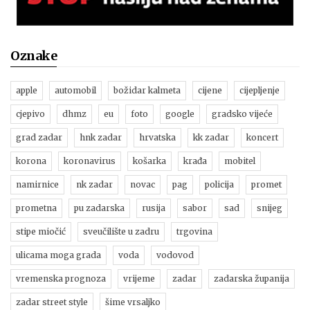
Oznake
apple
automobil
božidar kalmeta
cijene
cijepljenje
cjepivo
dhmz
eu
foto
google
gradsko vijeće
grad zadar
hnk zadar
hrvatska
kk zadar
koncert
korona
koronavirus
košarka
krađa
mobitel
namirnice
nk zadar
novac
pag
policija
promet
prometna
pu zadarska
rusija
sabor
sad
snijeg
stipe miočić
sveučilište u zadru
trgovina
ulicama moga grada
voda
vodovod
vremenska prognoza
vrijeme
zadar
zadarska županija
zadar street style
šime vrsaljko