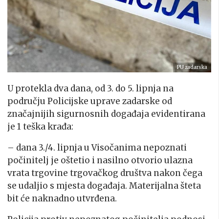
PU zadarska
U protekla dva dana, od 3. do 5. lipnja na
području Policijske uprave zadarske od
značajnijih sigurnosnih događaja evidentirana
je 1 teška krađa:
– dana 3./4. lipnja u Visočanima nepoznati
počinitelj je oštetio i nasilno otvorio ulazna
vrata trgovine trgovačkog društva nakon čega
se udaljio s mjesta događaja. Materijalna šteta
bit će naknadno utvrđena.