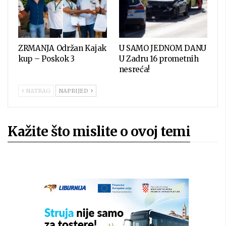
ZRMANJA Održan Kajak
U SAMO JEDNOM DANU
kup – Poskok 3
U Zadru 16 prometnih
nesreća!
NATRAG
NAPRIJED
Kažite što mislite o ovoj temi