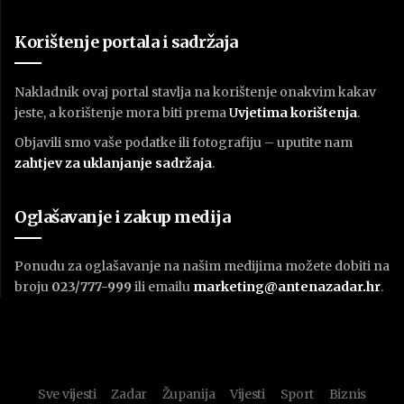
Korištenje portala i sadržaja
Nakladnik ovaj portal stavlja na korištenje onakvim kakav
jeste, a korištenje mora biti prema
U
vjetima korištenja
.
Objavili smo vaše podatke ili fotografiju – uputite nam
zahtjev za uklanjanje sadržaja
.
Oglašavanje i zakup medija
Ponudu za oglašavanje na našim medijima možete dobiti na
broju
023/777-999
ili emailu
marketing@antenazadar.hr
.
Sve vijesti
Zadar
Županija
Vijesti
Sport
Biznis