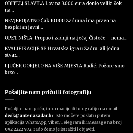
OBITELJ SLAVILA Lov na 3.000 eura donio veliki šok
na…
NEVJEROJATNO Čak 10.000 Zadrana ima pravo na
besplatan javni…
OPET NIŠTA! Propao i zadnji natječaj Čistoće – nema…
KVALIFIKACIJE SP Hrvatska igra u Zadru, ali jedna
stvar…
I JUČER GORJELO NA VIŠE MJESTA Rudić: Požare smo
brzo…
Pošaljite nam priču ili fotografiju
Pošaljite nam priču, informaciju ili fotografiju na email
desk@antenazadar.hr
. Isto možete poslati i putem
aplikacija WhatsApp, Viber, Telegram ili iMessage na broj
092 2222 972
, rado ćemo je istražiti i objaviti.