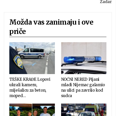
Zadar
Možda vas zanimaju i ove
priče
TEŠKE KRAĐE Lopovi
NOĆNI NERED Pijani
ukrali kameru,
mladi Nijemac galamio
miješalicu za beton,
na ulici pa završio kod
moped…
sudca