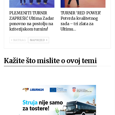
PLEMENITI TURNIR
TURNIR ‘RED POWER’
ZAPREŠIĆ Ultima Zadar
Potvrda kvalitetnog
ponovno na postolju na
rada – tri zlata za
kriterijskom turniru!
Ultimu…
NATRAG
NAPRIJED
Kažite što mislite o ovoj temi