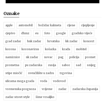
Oznake
apple
automobil
božidar kalmeta
cijene
cijepljenje
cjepivo
dhmz
eu
foto
google
gradsko vijeće
grad zadar
hnk zadar
hrvatska
kk zadar
koncert
korona
koronavirus
košarka
krađa
mobitel
namirnice
nk zadar
novac
pag
policija
promet
prometna
pu zadarska
rusija
sabor
sad
snijeg
stipe miočić
sveučilište u zadru
trgovina
ulicama moga grada
voda
vodovod
vremenska prognoza
vrijeme
zadar
zadarska županija
zadar street style
šime vrsaljko