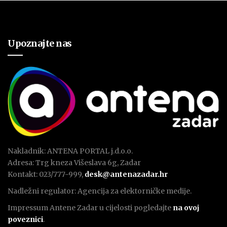
Upoznajte nas
Nakladnik: ANTENA PORTAL j.d.o.o.
Adresa: Trg kneza Višeslava 6g, Zadar
Kontakt: 023/777-999,
desk@antenazadar.hr
Nadležni regulator: Agencija za elektorničke medije.
Impressum Antene Zadar u cijelosti pogledajte
na ovoj
poveznici
.