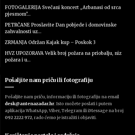
FOTOGALERIJA Svečani koncert „Arbanasi od srca
pjesmom”…
PETRČANE Proslavite Dan pobjede i domovinske
zahvalnosti uz…
ZRMANJA Održan Kajak kup – Poskok 3
HVZ UPOZORAVA Velik broj požara na priobalju, niz
požara i u…
Pošaljite nam priču ili fotografiju
Pošaljite nam priču, informaciju ili fotografiju na email
desk@antenazadar.hr
. Isto možete poslati i putem
aplikacija WhatsApp, Viber, Telegram ili iMessage na broj
092 2222 972
, rado ćemo je istražiti i objaviti.