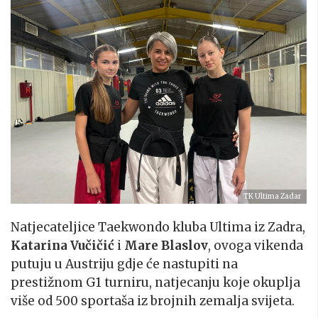
TK Ultima Zadar
Natjecateljice Taekwondo kluba Ultima iz Zadra,
Katarina Vučičić
i
Mare Blaslov
, ovoga vikenda
putuju u Austriju gdje će nastupiti na
prestižnom G1 turniru, natjecanju koje okuplja
više od 500 sportaša iz brojnih zemalja svijeta.