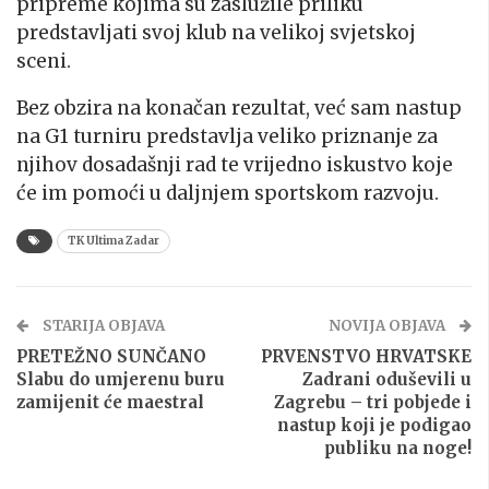
pripreme kojima su zaslužile priliku
predstavljati svoj klub na velikoj svjetskoj
sceni.
Bez obzira na konačan rezultat, već sam nastup
na G1 turniru predstavlja veliko priznanje za
njihov dosadašnji rad te vrijedno iskustvo koje
će im pomoći u daljnjem sportskom razvoju.
TK Ultima Zadar
STARIJA OBJAVA
NOVIJA OBJAVA
PRETEŽNO SUNČANO
PRVENSTVO HRVATSKE
Slabu do umjerenu buru
Zadrani oduševili u
zamijenit će maestral
Zagrebu – tri pobjede i
nastup koji je podigao
publiku na noge!