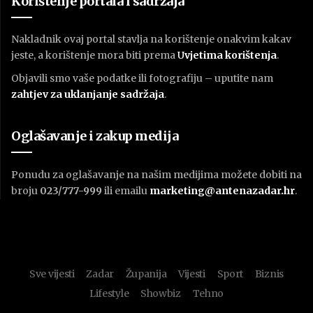
Korištenje portala i sadržaja
Nakladnik ovaj portal stavlja na korištenje onakvim kakav
jeste, a korištenje mora biti prema
U
vjetima korištenja
.
Objavili smo vaše podatke ili fotografiju – uputite nam
zahtjev za uklanjanje sadržaja
.
Oglašavanje i zakup medija
Ponudu za oglašavanje na našim medijima možete dobiti na
broju
023/777-999
ili emailu
marketing@antenazadar.hr
.
Sve vijesti
Zadar
Županija
Vijesti
Sport
Biznis
Lifestyle
Showbiz
Tehno