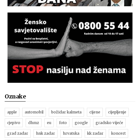
Oznake
apple
automobil
božidar kalmeta
cijene
cijepljenje
cjepivo
dhmz
eu
foto
google
gradsko vijeće
grad zadar
hnk zadar
hrvatska
kk zadar
koncert