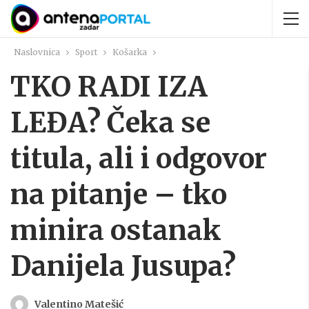
Naslovnica
Sport
Košarka
TKO RADI IZA
LEĐA? Čeka se
titula, ali i odgovor
na pitanje – tko
minira ostanak
Danijela Jusupa?
Valentino Matešić