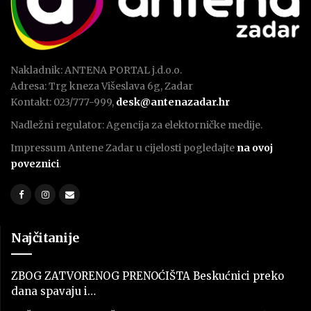
Nakladnik: ANTENA PORTAL j.d.o.o.
Adresa: Trg kneza Višeslava 6g, Zadar
Kontakt: 023/777-999,
desk@antenazadar.hr
Nadležni regulator: Agencija za elektorničke medije.
Impressum Antene Zadar u cijelosti pogledajte
na ovoj
poveznici
.
Najčitanije
ZBOG ZATVORENOG PRENOĆIŠTA Beskućnici preko
dana spavaju i…