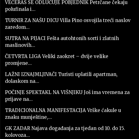
VEČERAS SE ODLUČUJE POBJEDNIK Petrčane čekaju
polufinala i…
TURNIR ZA NAŠU DICU Villa Pino osvojila treći naslov
zaredom…
SUTRA NA PIJACI Fešta autohtonih sorti i zlatnih
maslinovih…
ČETVRTA LIGA Veliki zaokret – dvije velike
promjene…
LAŽNI IZNAJMLJIVAČI Turisti uplatili apartman,
dolaskom na…
POČINJE SPEKTAKL NA VIŠNJIKU Još ima vremena za
prijave na…
TRADICIONALNA MANIFESTACIJA Vrške ćakule u
znaku munještine,…
GK ZADAR Najava događanja za tjedan od 10. do 15.
kolovoza…