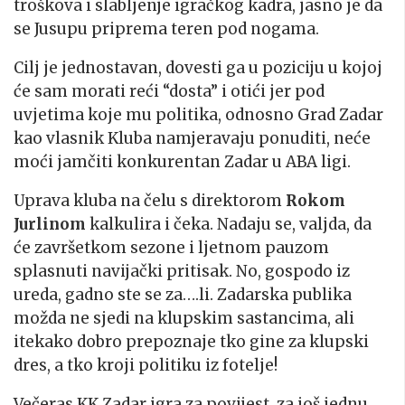
troškova i slabljenje igračkog kadra, jasno je da
se Jusupu priprema teren pod nogama.
Cilj je jednostavan, dovesti ga u poziciju u kojoj
će sam morati reći “dosta” i otići jer pod
uvjetima koje mu politika, odnosno Grad Zadar
kao vlasnik Kluba namjeravaju ponuditi, neće
moći jamčiti konkurentan Zadar u ABA ligi.
Uprava kluba na čelu s direktorom
Rokom
Jurlinom
kalkulira i čeka. Nadaju se, valjda, da
će završetkom sezone i ljetnom pauzom
splasnuti navijački pritisak. No, gospodo iz
ureda, gadno ste se za….li. Zadarska publika
možda ne sjedi na klupskim sastancima, ali
itekako dobro prepoznaje tko gine za klupski
dres, a tko kroji politiku iz fotelje!
Večeras KK Zadar igra za povijest, za još jednu