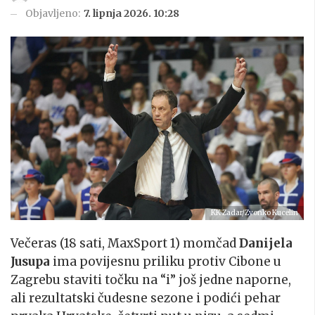
Objavljeno:
7. lipnja 2026. 10:28
KK Zadar/Zvonko Kucelin
Večeras (18 sati, MaxSport 1) momčad
Danijela
Jusupa
ima povijesnu priliku protiv Cibone u
Zagrebu staviti točku na “i” još jedne naporne,
ali rezultatski čudesne sezone i podići pehar