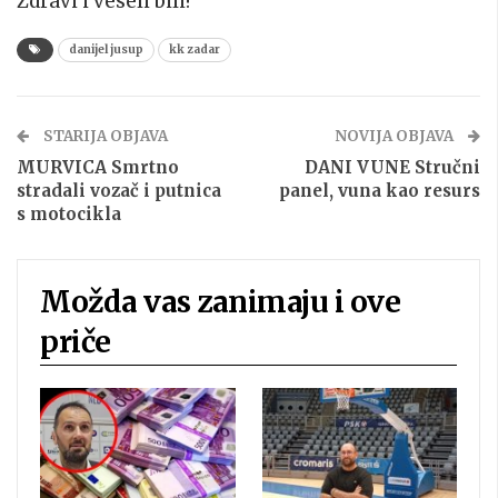
Zdravi i veseli bili!
danijel jusup
kk zadar
STARIJA OBJAVA
NOVIJA OBJAVA
MURVICA Smrtno
DANI VUNE Stručni
stradali vozač i putnica
panel, vuna kao resurs
s motocikla
Možda vas zanimaju i ove
priče