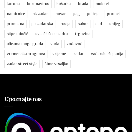
korona
koronavirus
košarka
krađa
mobitel
namirnice
nk zadar
novac
pag
policija
promet
prometna
pu zadarska
rusija
sabor
sad
snijeg
stipe miočić
sveučilište u zadru
trgovina
ulicama moga grada
voda
vodovod
vremenska prognoza
vrijeme
zadar
zadarska županija
zadar street style
šime vrsaljko
Upoznajte nas