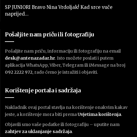
SP JUNIORI Bravo Nina Vrdoljak! Kad srce vuče
naprijed…
Pošaljite nam priču ili fotografiju
Pošaljite nam priču, informaciju ili fotografiju na email
desk@antenazadar.hr
. Isto možete poslati i putem
aplikacija WhatsApp, Viber, Telegram ili iMessage na broj
092 2222 972
, rado ćemo je istražiti i objaviti.
Korištenje portala i sadržaja
Nakladnik ovaj portal stavlja na korištenje onakvim kakav
jeste, a korištenje mora biti prema
U
vjetima korištenja
.
Objavili smo vaše podatke ili fotografiju – uputite nam
zahtjev za uklanjanje sadržaja
.