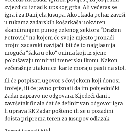
zvjezdicu iznad klupskog grba. Ali večeras se
igra i za Danijela Jusupa. Ako i kada pehar završi
u rukama zadarskih košarkaša uokviren
skandiranjem punog zelenog sektora “Dražen
Petrović” na kojem će svoje mjesto pronaći
brojni zadarski navijači, bit će to najglasnija
moguća “šaka u oko” onima koji iz sjene
pokušavaju minirati trenersku ikonu. Nakon
večerašnje utakmice, karte moraju pasti na stol.
Ili će potpisati ugovor s čovjekom koji donosi
trofeje, ili će javno priznati da im pobjednički
Zadar zapravo ne odgovara. Sljedeći dani i
završetak finala dat će definitivan odgovor igra
li uprava KK Zadar pošteno ili se u pozadini
doista priprema teren za Jusupov odlazak.