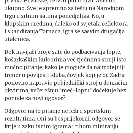
prvaka Hrvatske, četvrti put u nizu, a sedmi
ukupno. Sve je spremno za feštu na Narodnom
trgu u sitnim satima ponedjeljka. No, u
klupskim uredima, daleko od svjetala reflektora
i skandiranja Tornada, igra se sasvim drugačija
utakmica.
Dok navijači broje sate do podbacivanja lopte,
košarkaškim kuloarima već tjednima struji isto
mučno pitanje, kako je moguće da najtrofejniji
trener u povijesti Kluba, čovjek koji je od Zadra
ponovno napravio pobjednički stroj u domaćim
okvirima, večerašnju “meč-loptu” dočekuje bez
ponude za novi ugovor?
Odgovor na to pitanje ne leži u sportskim
rezultatima. Oni su besprijekorni, odgovor se
krije u zakulisnim igrama i tihom miniranju,