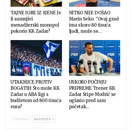
TAJNE IGRE IZ SJENE Je
NITKO NIJE DOŠAO
li sumnjivi
Marin Seko: “Ovaj grad
menadžerski monopol
ima skoro 80 tisuća
pokorio KK Zadar?
ljudi, može se…
UTAKMICE PROTIV
USKORO POČINJU
BOGATIH Što može KK
PRIPREME Trener KK
Zadar u ABA ligi s
Zadar Stipe Modrić se
budžetom od 800 tisuća
oglasio pred sam
eura?
početak…
NATRAG
NAPRIJED