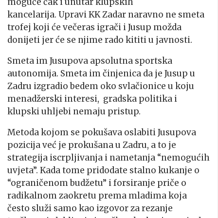
moguće čak i unutar klupskih
kancelarija. Upravi KK Zadar naravno ne smeta
trofej koji će večeras igrači i Jusup možda
donijeti jer će se njime rado kititi u javnosti.
Smeta im Jusupova apsolutna sportska
autonomija. Smeta im činjenica da je Jusup u
Zadru izgradio bedem oko svlačionice u koju
menadžerski interesi, gradska politika i
klupski uhljebi nemaju pristup.
Metoda kojom se pokušava oslabiti Jusupova
pozicija već je prokušana u Zadru, a to je
strategija iscrpljivanja i nametanja “nemogućih
uvjeta”. Kada tome pridodate stalno kukanje o
“ograničenom budžetu” i forsiranje priče o
radikalnom zaokretu prema mladima koja
često služi samo kao izgovor za rezanje