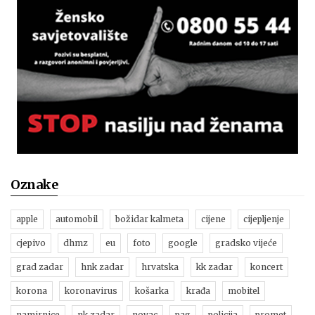
Oznake
apple
automobil
božidar kalmeta
cijene
cijepljenje
cjepivo
dhmz
eu
foto
google
gradsko vijeće
grad zadar
hnk zadar
hrvatska
kk zadar
koncert
korona
koronavirus
košarka
krađa
mobitel
namirnice
nk zadar
novac
pag
policija
promet