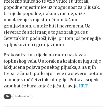
Pretežno sunčano te vrlo vruće i u utorak,
popodne mjestimice uz mogućnost za pljusak.
U srijedu popodne, nakon vrućine, stiže
naoblačenje s mjestimičnom kišom i
grmljavinom, a može biti i nevremena. Uz
sjeverac će stići manje topao zrak pa će u
četvrtak biti podnošljivije, pritom još ponegdje
s pljuskovima i grmljavinom.
Prekosutra i u srijedu na moru nastavak
toplinskog vala. U utorak na krajnjem jugu nije
isključena pojava ponekog pljuska, a na njih
treba računati potkraj srijede na sjeveru, potom
u manje vruć četvrtak i drugdje. Potkraj srijede
zapuhat će bura koja će jačati, javlja
HRT
.
toplinski val