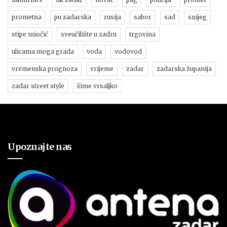
prometna
pu zadarska
rusija
sabor
sad
snijeg
stipe miočić
sveučilište u zadru
trgovina
ulicama moga grada
voda
vodovod
vremenska prognoza
vrijeme
zadar
zadarska županija
zadar street style
šime vrsaljko
Upoznajte nas