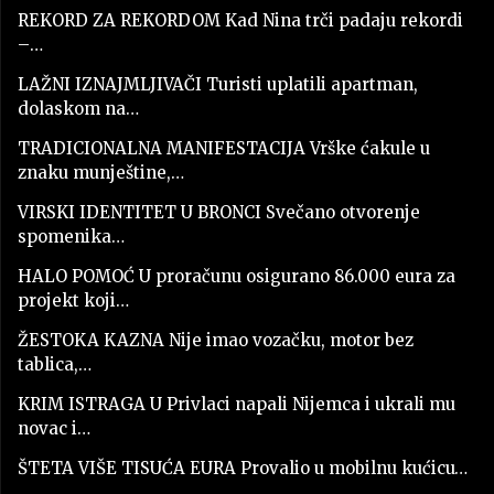
REKORD ZA REKORDOM Kad Nina trči padaju rekordi
–…
LAŽNI IZNAJMLJIVAČI Turisti uplatili apartman,
dolaskom na…
TRADICIONALNA MANIFESTACIJA Vrške ćakule u
znaku munještine,…
VIRSKI IDENTITET U BRONCI Svečano otvorenje
spomenika…
HALO POMOĆ U proračunu osigurano 86.000 eura za
projekt koji…
ŽESTOKA KAZNA Nije imao vozačku, motor bez
tablica,…
KRIM ISTRAGA U Privlaci napali Nijemca i ukrali mu
novac i…
ŠTETA VIŠE TISUĆA EURA Provalio u mobilnu kućicu…