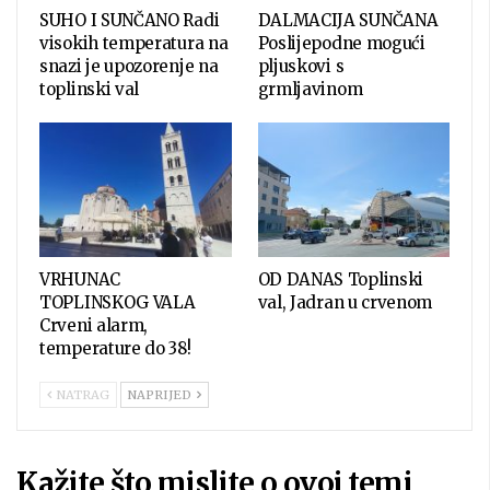
SUHO I SUNČANO Radi
DALMACIJA SUNČANA
visokih temperatura na
Poslijepodne mogući
snazi je upozorenje na
pljuskovi s
toplinski val
grmljavinom
VRHUNAC
OD DANAS Toplinski
TOPLINSKOG VALA
val, Jadran u crvenom
Crveni alarm,
temperature do 38!
NATRAG
NAPRIJED
Kažite što mislite o ovoj temi