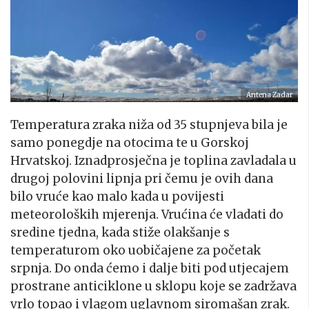
Antena Zadar
Temperatura zraka niža od 35 stupnjeva bila je
samo ponegdje na otocima te u Gorskoj
Hrvatskoj. Iznadprosječna je toplina zavladala u
drugoj polovini lipnja pri čemu je ovih dana
bilo vruće kao malo kada u povijesti
meteoroloških mjerenja. Vrućina će vladati do
sredine tjedna, kada stiže olakšanje s
temperaturom oko uobičajene za početak
srpnja. Do onda ćemo i dalje biti pod utjecajem
prostrane anticiklone u sklopu koje se zadržava
vrlo topao i vlagom uglavnom siromašan zrak.