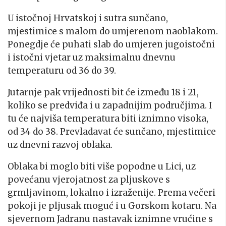
U istočnoj Hrvatskoj i sutra sunčano,
mjestimice s malom do umjerenom naoblakom.
Ponegdje će puhati slab do umjeren jugoistočni
i istočni vjetar uz maksimalnu dnevnu
temperaturu od 36 do 39.
Jutarnje pak vrijednosti bit će između 18 i 21,
koliko se predviđa i u zapadnijim područjima. I
tu će najviša temperatura biti iznimno visoka,
od 34 do 38. Prevladavat će sunčano, mjestimice
uz dnevni razvoj oblaka.
Oblaka bi moglo biti više popodne u Lici, uz
povećanu vjerojatnost za pljuskove s
grmljavinom, lokalno i izraženije. Prema večeri
pokoji je pljusak moguć i u Gorskom kotaru. Na
sjevernom Jadranu nastavak iznimne vrućine s