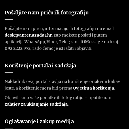
Pošaljite nam priču ili fotografiju
Pošaljite nam priču, informaciju ili fotografiju na email
desk@antenazadar.hr
. Isto možete poslati i putem
aplikacija WhatsApp, Viber, Telegram ili iMessage na broj
092 2222 972
, rado ćemo je istražiti i objaviti.
Korištenje portala i sadržaja
Nakladnik ovaj portal stavlja na korištenje onakvim kakav
jeste, a korištenje mora biti prema
U
vjetima korištenja
.
Objavili smo vaše podatke ili fotografiju – uputite nam
zahtjev za uklanjanje sadržaja
.
Oglašavanje i zakup medija