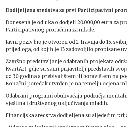
Dodijeljena sredstva za prvi Participativni pro
Donesena je odluka o dodjeli 20.000,00 eura za 
Participativnog proračuna za mlade.
Javni poziv bio je otvoren od 1. travnja do 15. svib
prijedloga, od kojih je 13 zadovoljilo propisane uv
Završno predstavljanje odabranih projekata održa
KvartArt, gdje su sami prijavitelji predstavili svoj
do 30 godina s prebivalištem ili boravištem na po
Konačni poredak utvrđen je na temelju ocjena ml
Odabrani programi obuhvaćaju područja mentalnog
vještina i društvenog uključivanja mladih.
Financijska sredstva dodijeljena su sljedećim prij