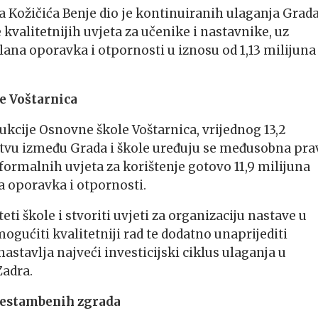
Kožičića Benje dio je kontinuiranih ulaganja Grad
kvalitetnijih uvjeta za učenike i nastavnike, uz
ana oporavka i otpornosti u iznosu od 1,13 milijuna
e Voštarnica
kcije Osnovne škole Voštarnica, vrijednog 13,2
tvu između Grada i škole uređuju se međusobna prav
formalnih uvjeta za korištenje gotovo 11,9 milijuna
a oporavka i otpornosti.
i škole i stvoriti uvjeti za organizaciju nastave u
ogućiti kvalitetniji rad te dodatno unaprijediti
stavlja najveći investicijski ciklus ulaganja u
adra.
išestambenih zgrada