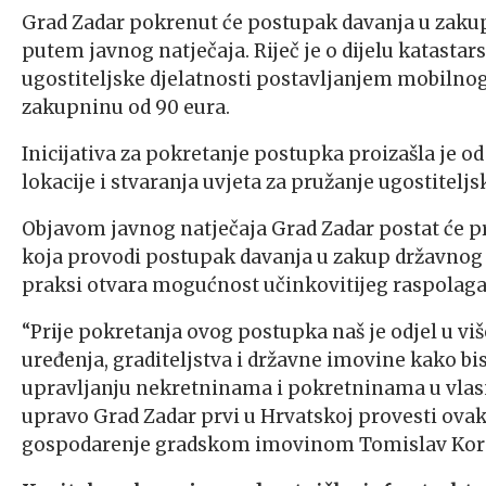
Grad Zadar pokrenut će postupak davanja u zakup 
putem javnog natječaja. Riječ je o dijelu katastar
ugostiteljske djelatnosti postavljanjem mobiln
zakupninu od 90 eura.
Inicijativa za pokretanje postupka proizašla je o
lokacije i stvaranja uvjeta za pružanje ugostite
Objavom javnog natječaja Grad Zadar postat će p
koja provodi postupak davanja u zakup državnog
praksi otvara mogućnost učinkovitijeg raspolaga
“Prije pokretanja ovog postupka naš je odjel u 
uređenja, graditeljstva i državne imovine kako b
upravljanju nekretninama i pokretninama u vlasn
upravo Grad Zadar prvi u Hrvatskoj provesti ovaka
gospodarenje gradskom imovinom Tomislav Kor