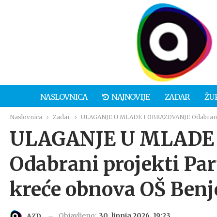
NASLOVNICA
NAJNOVIJE
ZADAR
ŽU
Naslovnica
Zadar
ULAGANJE U MLADE I OBRAZOVANJE Odabrani pro
ULAGANJE U MLADE
Odabrani projekti Par
kreće obnova OŠ Benje
Objavljeno:
30. lipnja 2026. 19:23
AZD