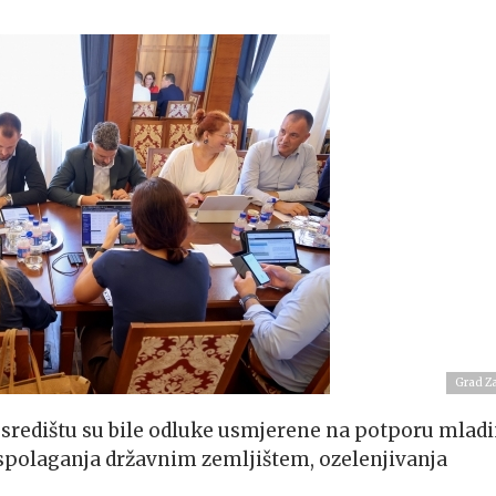
Grad Z
središtu su bile odluke usmjerene na potporu mlad
raspolaganja državnim zemljištem, ozelenjivanja