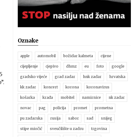
Oznake
h
apple
automobil
božidar kalmeta
cijene
cijepljenje
cjepivo
dhmz
eu
foto
google
5
gradsko vijeće
grad zadar
hnk zadar
hrvatska
”.
kk zadar
koncert
korona
koronavirus
košarka
krađa
mobitel
namirnice
nk zadar
novac
pag
policija
promet
prometna
pu zadarska
rusija
sabor
sad
snijeg
stipe miočić
sveučilište u zadru
trgovina