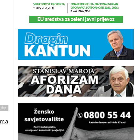
adar
ima