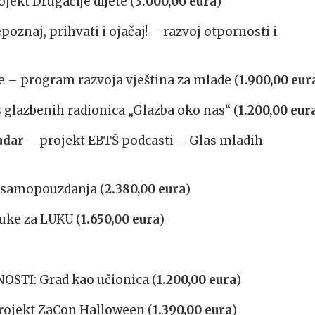
jekt Drugačije dijete (
3.000,00 eura
)
poznaj, prihvati i ojačaj! – razvoj otpornosti i
e – program razvoja vještina za mlade (
1.900,00 eur
 glazbenih radionica „Glazba oko nas“ (
1.200,00 eur
adar
– projekt EBTŠ podcasti – Glas mladih
 samopouzdanja (
2.380,00 eura
)
Luke za LUKU (
1.650,00 eura
)
STI: Grad kao učionica (
1.200,00 eura
)
rojekt ZaCon Halloween (
1.390,00 eura
)