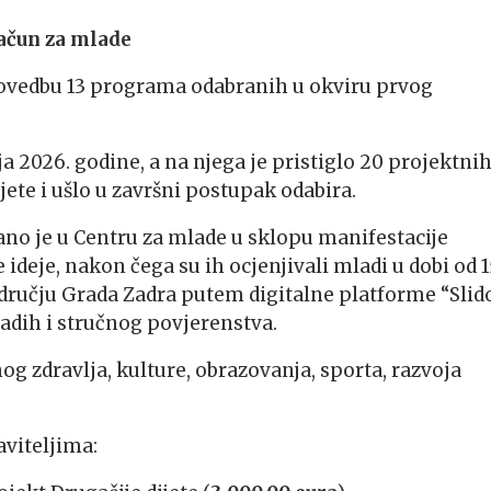
račun za mlade
provedbu 13 programa odabranih u okviru prvog
nja 2026. godine, a na njega je pristiglo 20 projektni
jete i ušlo u završni postupak odabira.
no je u Centru za mlade u sklopu manifestacije
e ideje, nakon čega su ih ocjenjivali mladi u dobi od 1
dručju Grada Zadra putem digitalne platforme “Slido
adih i stručnog povjerenstva.
 zdravlja, kulture, obrazovanja, sporta, razvoja
aviteljima: