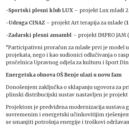
-Sportski plesni klub LUX
– projekt Lux mladi 2.
-Udruga CINAZ
– projekt Art terapija za mlade (
1
-Zadarski plesni ansambl
– projekt IMPRO JAM 
“Participativni proračun za mlade prvi je model u
projekata, nego i kao sudionici odlučivanja o rasp
pročelnica Upravnog odjela za kulturu i šport Din
Energetska obnova OŠ Benje ulazi u novu fazu
Donošenjem zaključka o sklapanju ugovora za pr
plinski distribucijski sustav nastavljen je projek
Projektom je predviđena modernizacija sustava g
suvremenim i energetski učinkovitijim rješenjem k
se smanjiti potrošnja energije i troškovi održavan