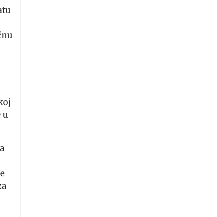
atu
čnu
koj
 u
ga
će
za