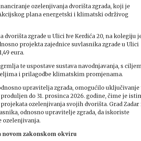
nanciranje ozelenjivanja dvorišta zgrada, koji je
kcijskog plana energetski i klimatski održivog
dvorišta zgrade u Ulici Ive Kerdića 20, na kolegiju j
dnosno projekta zajednice suvlasnika zgrade u Ulici
1,49 eura.
grmlja te uspostave sustava navodnjavanja, s cilje
seljima i prilagodbe klimatskim promjenama.
 odnosno upravitelja zgrada, omogućilo uključivanje
produljen do 31. prosinca 2026. godine, čime je isti
projekata ozelenjivanja svojih dvorišta. Grad Zadar 
snika, odnosno upravitelje zgrada, da iskoriste
 ozelenjivanja.
ma novom zakonskom okviru