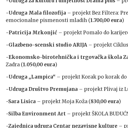
-Udruga za kulturu i umjetnost Drama plus
– pro
-Udruga Mala filozofija
– projekt Bez Filtera: Pre
emocionalne pismenosti mladih (
1.700,00 eura
)
-Patricija Mrkonjić
– projekt Pomalo do karijer
-Glazbeno-scenski studio ARIJA
– projekt Ciklus
-Ekonomsko-birotehnička i trgovačka škola Z
Zadra (
1.050,00 eura
)
-Udruga „Lampica“
– projekt Korak po korak do
-Udruga Društvo Premujana
– projekt Plivaj iz 
-Sara Lisica
– projekt Moja Koža (
830,00 eura
)
-Silba Environment Art
– projekt ŠKOLA BUDUĆNO
-Zajednica udruga Centar nezavisne kulture
– p