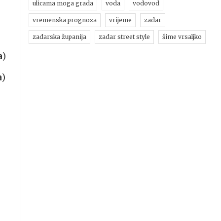
ulicama moga grada
voda
vodovod
vremenska prognoza
vrijeme
zadar
zadarska županija
zadar street style
šime vrsaljko
a
)
a
)