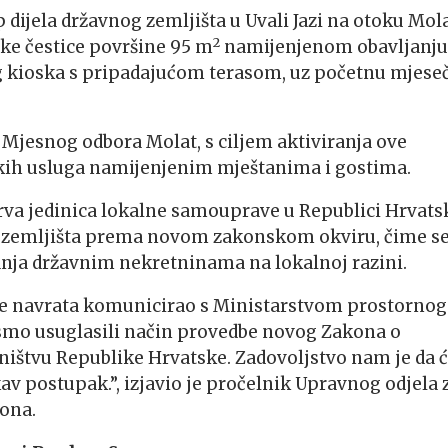
dijela državnog zemljišta u Uvali Jazi na otoku Mol
2
ske čestice površine 95 m
namijenjenom obavljanju
og kioska s pripadajućom terasom, uz početnu mjese
d Mjesnog odbora Molat, s ciljem aktiviranja ove
ljskih usluga namijenjenim mještanima i gostima.
rva jedinica lokalne samouprave u Republici Hrvats
 zemljišta prema novom zakonskom okviru, čime se
nja državnim nekretninama na lokalnoj razini.
više navrata komunicirao s Ministarstvom prostorno
ismo usuglasili način provedbe novog Zakona o
ištvu Republike Hrvatske. Zadovoljstvo nam je da 
v postupak.”, izjavio je pročelnik Upravnog odjela 
ona.