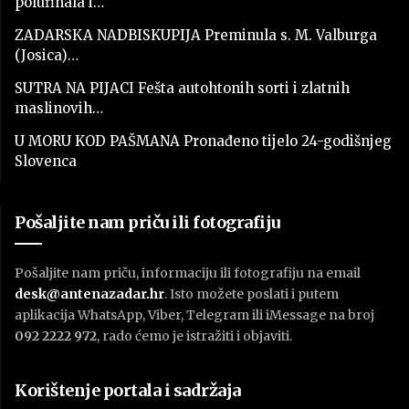
polufinala i…
ZADARSKA NADBISKUPIJA Preminula s. M. Valburga
(Josica)…
SUTRA NA PIJACI Fešta autohtonih sorti i zlatnih
maslinovih…
U MORU KOD PAŠMANA Pronađeno tijelo 24-godišnjeg
Slovenca
Pošaljite nam priču ili fotografiju
Pošaljite nam priču, informaciju ili fotografiju na email
desk@antenazadar.hr
. Isto možete poslati i putem
aplikacija WhatsApp, Viber, Telegram ili iMessage na broj
092 2222 972
, rado ćemo je istražiti i objaviti.
Korištenje portala i sadržaja