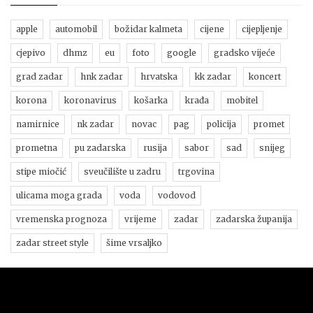
apple
automobil
božidar kalmeta
cijene
cijepljenje
cjepivo
dhmz
eu
foto
google
gradsko vijeće
grad zadar
hnk zadar
hrvatska
kk zadar
koncert
korona
koronavirus
košarka
krađa
mobitel
namirnice
nk zadar
novac
pag
policija
promet
prometna
pu zadarska
rusija
sabor
sad
snijeg
stipe miočić
sveučilište u zadru
trgovina
ulicama moga grada
voda
vodovod
vremenska prognoza
vrijeme
zadar
zadarska županija
zadar street style
šime vrsaljko