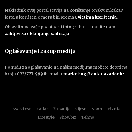
Nakladnik ovaj portal stavlja na korištenje onakvim kakav
jeste, a korištenje mora biti prema
U
vjetima korištenja
.
Objavili smo vaše podatke ili fotografiju – uputite nam
zahtjev za uklanjanje sadržaja
.
Oglašavanje i zakup medija
Ponudu za oglašavanje na našim medijima možete dobiti na
broju
023/777-999
ili emailu
marketing@antenazadar.hr
.
Sve vijesti
Zadar
Županija
Vijesti
Sport
Biznis
Lifestyle
Showbiz
Tehno