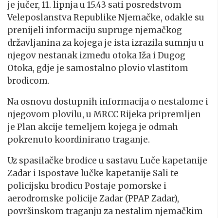
je jučer, 11. lipnja u 15.43 sati posredstvom
Veleposlanstva Republike Njemačke, odakle su
prenijeli informaciju supruge njemačkog
državljanina za kojega je ista izrazila sumnju u
njegov nestanak između otoka Iža i Dugog
Otoka, gdje je samostalno plovio vlastitom
brodicom.
Na osnovu dostupnih informacija o nestalome i
njegovom plovilu, u MRCC Rijeka pripremljen
je Plan akcije temeljem kojega je odmah
pokrenuto koordinirano traganje.
Uz spasilačke brodice u sastavu Luče kapetanije
Zadar i Ispostave lučke kapetanije Sali te
policijsku brodicu Postaje pomorske i
aerodromske policije Zadar (PPAP Zadar),
površinskom traganju za nestalim njemačkim