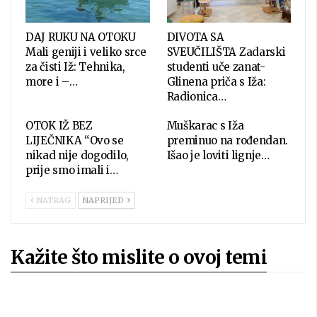
DAJ RUKU NA OTOKU
DIVOTA SA
Mali geniji i veliko srce
SVEUČILIŠTA Zadarski
za čisti Iž: Tehnika,
studenti uče zanat-
more i –…
Glinena priča s Iža:
Radionica…
OTOK IŽ BEZ
Muškarac s Iža
LIJEČNIKA “Ovo se
preminuo na rođendan.
nikad nije dogodilo,
Išao je loviti lignje…
prije smo imali i…
NATRAG
NAPRIJED
Kažite što mislite o ovoj temi