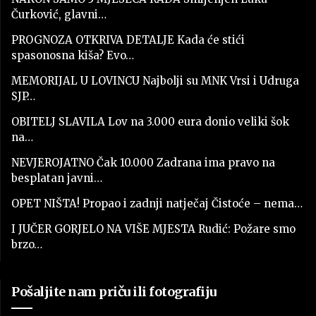
Čurković, glavni…
PROGNOZA OTKRIVA DETALJE Kada će stići
spasonosna kiša? Evo…
MEMORIJAL U LOVINCU Najbolji su MNK Vrsi i Udruga
SJP…
OBITELJ SLAVILA Lov na 3.000 eura donio veliki šok
na…
NEVJEROJATNO Čak 10.000 Zadrana ima pravo na
besplatan javni…
OPET NIŠTA! Propao i zadnji natječaj Čistoće – nema…
I JUČER GORJELO NA VIŠE MJESTA Rudić: Požare smo
brzo…
Pošaljite nam priču ili fotografiju