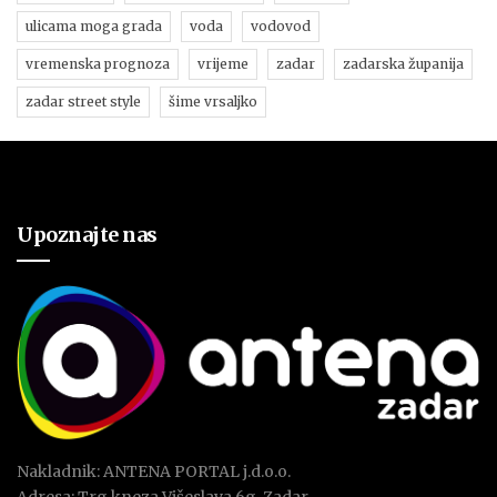
ulicama moga grada
voda
vodovod
vremenska prognoza
vrijeme
zadar
zadarska županija
zadar street style
šime vrsaljko
Upoznajte nas
Nakladnik: ANTENA PORTAL j.d.o.o.
Adresa: Trg kneza Višeslava 6g, Zadar