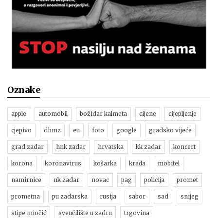
Oznake
apple
automobil
božidar kalmeta
cijene
cijepljenje
cjepivo
dhmz
eu
foto
google
gradsko vijeće
grad zadar
hnk zadar
hrvatska
kk zadar
koncert
korona
koronavirus
košarka
krađa
mobitel
namirnice
nk zadar
novac
pag
policija
promet
prometna
pu zadarska
rusija
sabor
sad
snijeg
stipe miočić
sveučilište u zadru
trgovina