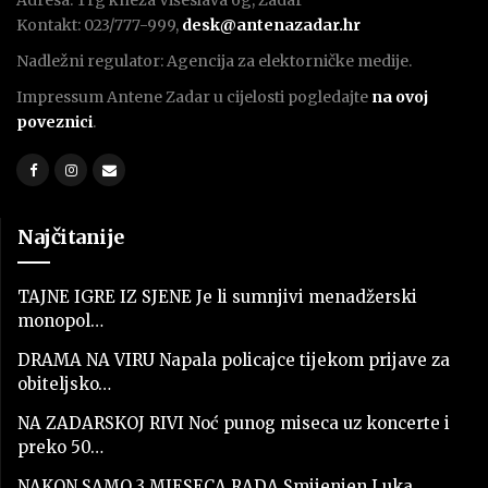
Kontakt: 023/777-999,
desk@antenazadar.hr
Nadležni regulator: Agencija za elektorničke medije.
Impressum Antene Zadar u cijelosti pogledajte
na ovoj
poveznici
.
Najčitanije
TAJNE IGRE IZ SJENE Je li sumnjivi menadžerski
monopol…
DRAMA NA VIRU Napala policajce tijekom prijave za
obiteljsko…
NA ZADARSKOJ RIVI Noć punog miseca uz koncerte i
preko 50…
NAKON SAMO 3 MJESECA RADA Smijenjen Luka