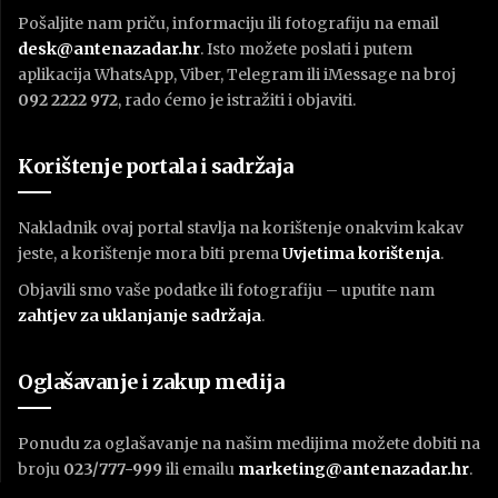
Pošaljite nam priču, informaciju ili fotografiju na email
desk@antenazadar.hr
. Isto možete poslati i putem
aplikacija WhatsApp, Viber, Telegram ili iMessage na broj
092 2222 972
, rado ćemo je istražiti i objaviti.
Korištenje portala i sadržaja
Nakladnik ovaj portal stavlja na korištenje onakvim kakav
jeste, a korištenje mora biti prema
U
vjetima korištenja
.
Objavili smo vaše podatke ili fotografiju – uputite nam
zahtjev za uklanjanje sadržaja
.
Oglašavanje i zakup medija
Ponudu za oglašavanje na našim medijima možete dobiti na
broju
023/777-999
ili emailu
marketing@antenazadar.hr
.