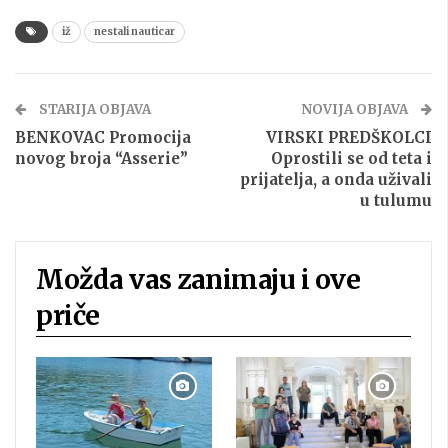
iž
nestali nauticar
STARIJA OBJAVA
NOVIJA OBJAVA
BENKOVAC Promocija
VIRSKI PREDŠKOLCI
novog broja “Asserie”
Oprostili se od teta i
prijatelja, a onda uživali
u tulumu
Možda vas zanimaju i ove
priče