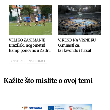
VELIKO ZANIMANJE
VIKEND NA VIŠNJIKU
Brazilski nogometni
Gimnastika,
kamp ponovno u Zadru!
taekwondo i futsal
NATRAG
NAPRIJED
Kažite što mislite o ovoj temi