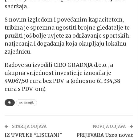
sadržaja.
S novim izgledom i povećanim kapacitetom,
tribina je spremna ugostiti brojne gledatelje te
pružiti još bolje uvjete za održavanje sportskih
natjecanja i događanja koja okupljaju lokalnu
zajednicu.
Radove su izvodili CIBO GRADNJA d.o.o., a
ukupna vrijednost investicije iznosila je
49.067,50 eura bez PDV-a (odnosno 61.334,38
eura s PDV-om).
sc višnjik
STARIJA OBJAVA
NOVIJA OBJAVA
IZ TVRTKE “LISCIANI”
PRIJEVARA Uzeo novac