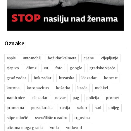
Oznake
apple
automobil
božidar kalmeta
cijene
cijepljenje
cjepivo
dhmz
eu
foto
google
gradsko vijeće
grad zadar
hnk zadar
hrvatska
kk zadar
koncert
korona
koronavirus
košarka
krađa
mobitel
namirnice
nk zadar
novac
pag
policija
promet
prometna
pu zadarska
rusija
sabor
sad
snijeg
stipe miočić
sveučilište u zadru
trgovina
ulicama moga grada
voda
vodovod