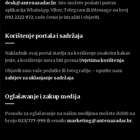
desk@antenazadar.hr
. Isto možete poslati i putem
aplikacija WhatsApp, Viber, Telegram ili iMessage na broj
092 2222 972
, rado ćemo je istražiti i objaviti.
Korištenje portala i sadržaja
Nakladnik ovaj portal stavlja na korištenje onakvim kakav
jeste, a korištenje mora biti prema
U
vjetima korištenja
.
Objavili smo vaše podatke ili fotografiju – uputite nam
zahtjev za uklanjanje sadržaja
.
Oglašavanje i zakup medija
Ponudu za oglašavanje na našim medijima možete dobiti na
broju
023/777-999
ili emailu
marketing@antenazadar.hr
.