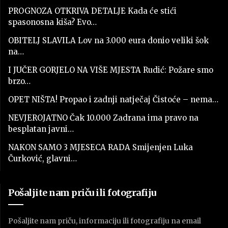
PROGNOZA OTKRIVA DETALJE Kada će stići
spasonosna kiša? Evo…
OBITELJ SLAVILA Lov na 3.000 eura donio veliki šok
na…
I JUČER GORJELO NA VIŠE MJESTA Rudić: Požare smo
brzo…
OPET NIŠTA! Propao i zadnji natječaj Čistoće – nema…
NEVJEROJATNO Čak 10.000 Zadrana ima pravo na
besplatan javni…
NAKON SAMO 3 MJESECA RADA Smijenjen Luka
Čurković, glavni…
Pošaljite nam priču ili fotografiju
Pošaljite nam priču, informaciju ili fotografiju na email