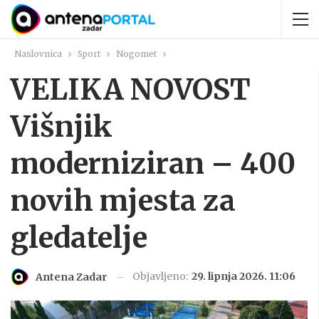
Naslovnica
Sport
Nogomet
VELIKA NOVOST
Višnjik
moderniziran – 400
novih mjesta za
gledatelje
Objavljeno:
29. lipnja 2026. 11:06
Antena Zadar