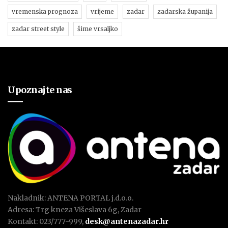
vremenska prognoza
vrijeme
zadar
zadarska županija
zadar street style
šime vrsaljko
Upoznajte nas
Nakladnik: ANTENA PORTAL j.d.o.o.
Adresa: Trg kneza Višeslava 6g, Zadar
Kontakt: 023/777-999,
desk@antenazadar.hr