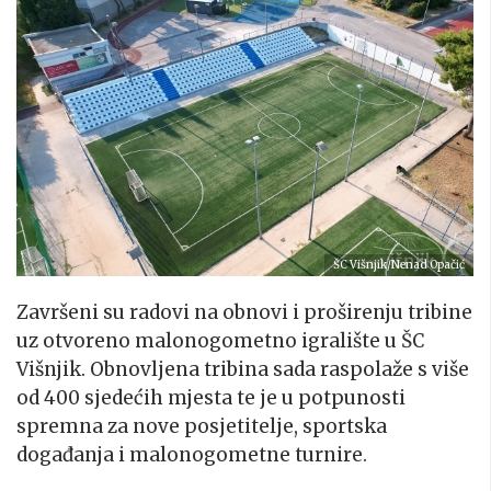
ŠC Višnjik/Nenad Opačić
Završeni su radovi na obnovi i proširenju tribine
uz otvoreno malonogometno igralište u ŠC
Višnjik. Obnovljena tribina sada raspolaže s više
od 400 sjedećih mjesta te je u potpunosti
spremna za nove posjetitelje, sportska
događanja i malonogometne turnire.