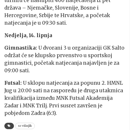
turniru će nastupiti 400 natjecatelja iz pet
država – Njemačke, Slovenije, Bosne i
Hercegovine, Srbije te Hrvatske, a početak
natjecanja je u 09:30 sati.
Nedjelja, 14. lipnja
Gimnastika:
U dvorani 3 u organizaciji GK Salto
održat će se klupsko prvenstvo u sportskoj
gimnastici, početak natjecanja najavljen je za
09:00 sati.
Futsal:
U sklopu natjecanja za popunu 2. HMNL
Jug u 20:00 sati na rasporedu je druga utakmica
kvalifikacija između MNK Futsal Akademija
Zadar i MNK Trilj. Prvi susret završen je
pobjedom Zadra (6:3).
sc višnjik