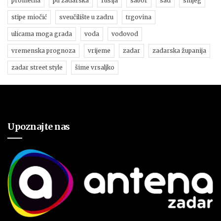
prometna
pu zadarska
rusija
sabor
sad
snijeg
stipe miočić
sveučilište u zadru
trgovina
ulicama moga grada
voda
vodovod
vremenska prognoza
vrijeme
zadar
zadarska županija
zadar street style
šime vrsaljko
Upoznajte nas