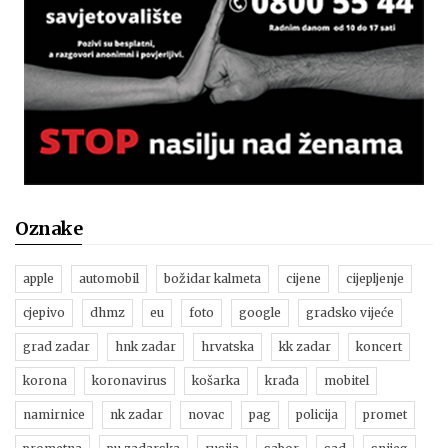
Oznake
apple
automobil
božidar kalmeta
cijene
cijepljenje
cjepivo
dhmz
eu
foto
google
gradsko vijeće
grad zadar
hnk zadar
hrvatska
kk zadar
koncert
korona
koronavirus
košarka
krađa
mobitel
namirnice
nk zadar
novac
pag
policija
promet