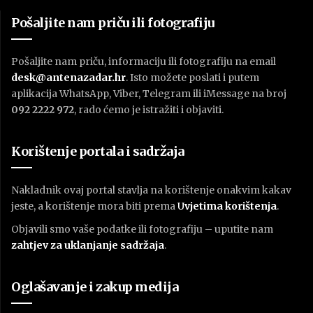
Pošaljite nam priču ili fotografiju
Pošaljite nam priču, informaciju ili fotografiju na email
desk@antenazadar.hr
. Isto možete poslati i putem
aplikacija WhatsApp, Viber, Telegram ili iMessage na broj
092 2222 972
, rado ćemo je istražiti i objaviti.
Korištenje portala i sadržaja
Nakladnik ovaj portal stavlja na korištenje onakvim kakav
jeste, a korištenje mora biti prema
U
vjetima korištenja
.
Objavili smo vaše podatke ili fotografiju – uputite nam
zahtjev za uklanjanje sadržaja
.
Oglašavanje i zakup medija