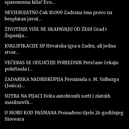
spasonosna kiša? Evo…
NEVJEROJATNO Čak 10.000 Zadrana ima pravo na
besplatan javni…
ŽIVOTINJE VIŠE NE SKAPAVAJU OD ŽEĐI Grad i
Županija…
KVALIFIKACIJE SP Hrvatska igra u Zadru, ali jedna
stvar…
VEČERAS SE ODLUČUJE POBJEDNIK Petrčane čekaju
polufinala i…
ZADARSKA NADBISKUPIJA Preminula s. M. Valburga
(Josica)…
SUTRA NA PIJACI Fešta autohtonih sorti i zlatnih
maslinovih…
U MORU KOD PAŠMANA Pronađeno tijelo 24-godišnjeg
Slovenca