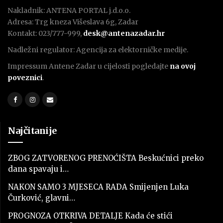
Nakladnik: ANTENA PORTAL j.d.o.o.
Adresa: Trg kneza Višeslava 6g, Zadar
Kontakt: 023/777-999,
desk@antenazadar.hr
Nadležni regulator: Agencija za elektorničke medije.
Impressum Antene Zadar u cijelosti pogledajte
na ovoj
poveznici
.
Najčitanije
ZBOG ZATVORENOG PRENOĆIŠTA Beskućnici preko
dana spavaju i…
NAKON SAMO 3 MJESECA RADA Smijenjen Luka
Čurković, glavni…
PROGNOZA OTKRIVA DETALJE Kada će stići