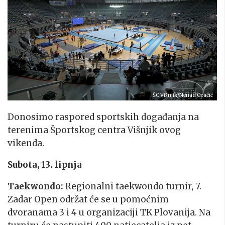
ŠC Višnjik/Nenad Opačić
Donosimo raspored sportskih događanja na
terenima Športskog centra Višnjik ovog
vikenda.
Subota, 13. lipnja
Taekwondo:
Regionalni taekwondo turnir, 7.
Zadar Open održat će se u pomoćnim
dvoranama 3 i 4 u organizaciji TK Plovanija. Na