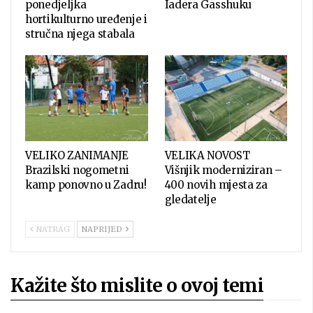
ponedjeljka
Iadera Gasshuku
hortikulturno uređenje i
stručna njega stabala
VELIKO ZANIMANJE
VELIKA NOVOST
Brazilski nogometni
Višnjik moderniziran –
kamp ponovno u Zadru!
400 novih mjesta za
gledatelje
NATRAG
NAPRIJED
Kažite što mislite o ovoj temi