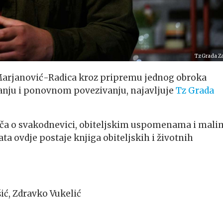
Tz Grada Z
Marjanović-Radica kroz pripremu jednog obroka
janju i ponovnom povezivanju, najavljuje
Tz Grada
riča o svakodnevici, obiteljskim uspomenama i mali
ta ovdje postaje knjiga obiteljskih i životnih
ić
,
Zdravko Vukelić