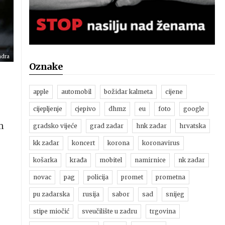
adra
Oznake
apple
automobil
božidar kalmeta
cijene
cijepljenje
cjepivo
dhmz
eu
foto
google
m
gradsko vijeće
grad zadar
hnk zadar
hrvatska
kk zadar
koncert
korona
koronavirus
košarka
krađa
mobitel
namirnice
nk zadar
novac
pag
policija
promet
prometna
pu zadarska
rusija
sabor
sad
snijeg
stipe miočić
sveučilište u zadru
trgovina