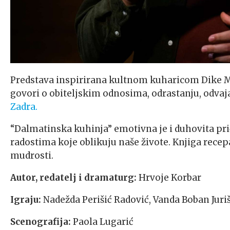
Predstava inspirirana kultnom kuharicom Dike 
govori o obiteljskim odnosima, odrastanju, odva
Zadra.
“Dalmatinska kuhinja” emotivna je i duhovita p
radostima koje oblikuju naše živote. Knjiga recepa
mudrosti.
Autor, redatelj i dramaturg:
Hrvoje Korbar
Igraju:
Nadežda Perišić Radović, Vanda Boban Juriš
Scenografija:
Paola Lugarić