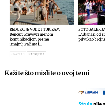
REDUKCIJE VODE I TURIZAM
FOTOGALERIJA 
Bencun: Pravovremenom
„Arbanasi od s
komunikacijom prema
privukao brojne
iznajmljivačima i…
NATRAG
NAPRIJED
Kažite što mislite o ovoj temi