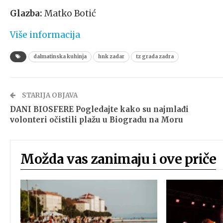
Glazba:
Matko Botić
Više informacija
dalmatinska kuhinja
hnk zadar
tz grada zadra
STARIJA OBJAVA
DANI BIOSFERE Pogledajte kako su najmlađi
volonteri očistili plažu u Biogradu na Moru
Možda vas zanimaju i ove priče