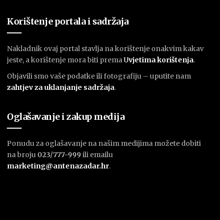
Korištenje portala i sadržaja
Nakladnik ovaj portal stavlja na korištenje onakvim kakav
jeste, a korištenje mora biti prema
U
vjetima korištenja
.
Objavili smo vaše podatke ili fotografiju – uputite nam
zahtjev za uklanjanje sadržaja
.
Oglašavanje i zakup medija
Ponudu za oglašavanje na našim medijima možete dobiti
na broju
023/777-999
ili emailu
marketing@antenazadar.hr
.