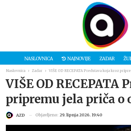
NASLOVNICA
NAJNOVIJE
ZADAR
ŽU
Naslovnica
Zadar
VIŠE OD RECEPATA Predstava koja kroz pripremu 
VIŠE OD RECEPATA Pr
pripremu jela priča o 
Objavljeno:
29. lipnja 2026. 19:40
AZD