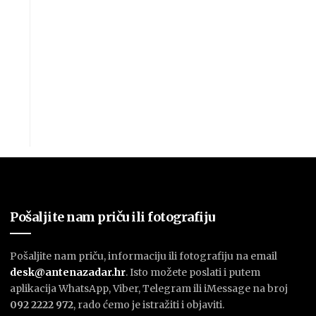
Pošaljite nam priču ili fotografiju
Pošaljite nam priču, informaciju ili fotografiju na email
desk@antenazadar.hr
. Isto možete poslati i putem
aplikacija WhatsApp, Viber, Telegram ili iMessage na broj
092 2222 972
, rado ćemo je istražiti i objaviti.