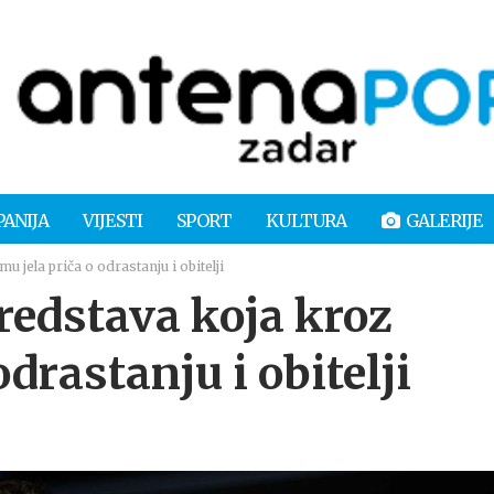
PANIJA
VIJESTI
SPORT
KULTURA
GALERIJE
jela priča o odrastanju i obitelji
edstava koja kroz
odrastanju i obitelji