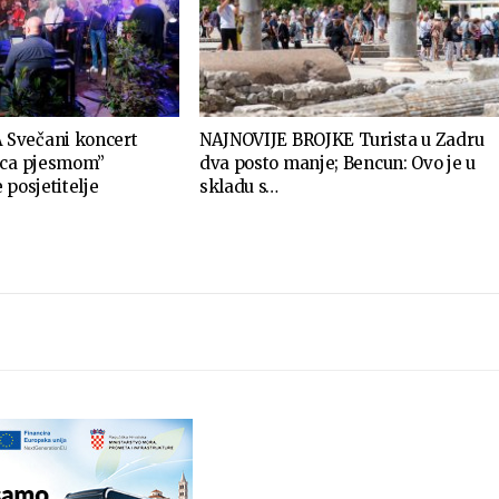
Svečani koncert
NAJNOVIJE BROJKE Turista u Zadru
rca pjesmom”
dva posto manje; Bencun: Ovo je u
 posjetitelje
skladu s…