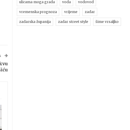
ulicama moga grada
voda
vodovod
vremenska prognoza
vrijeme
zadar
zadarska županija
zadar street style
šime vrsaljko
A
rkvu
šiću