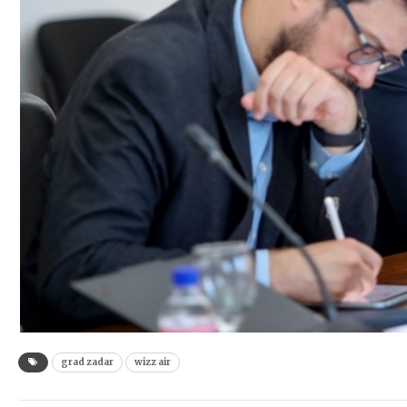
grad zadar
wizz air