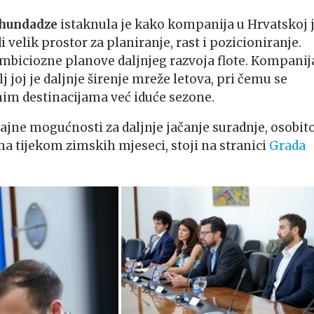
hundadze
istaknula je kako kompanija u Hrvatskoj 
i velik prostor za planiranje, rast i pozicioniranje.
z ambiciozne planove daljnjeg razvoja flote. Kompanij
j joj je daljnje širenje mreže letova, pri čemu se
im destinacijama već iduće sezone.
čajne mogućnosti za daljnje jačanje suradnje, osobit
a tijekom zimskih mjeseci, stoji na stranici
Grada