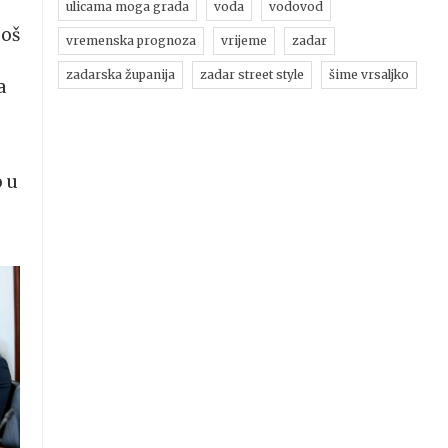
ulicama moga grada
voda
vodovod
još
vremenska prognoza
vrijeme
zadar
zadarska županija
zadar street style
šime vrsaljko
a
o u