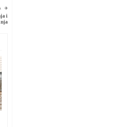
A
ja i
inja