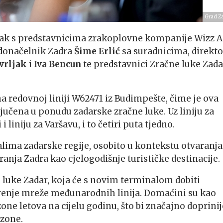
Grad Z
ak s predstavnicima zrakoplovne kompanije Wizz Ai
donačelnik Zadra
Šime Erlić
sa suradnicima, direkto
vrljak
i
Iva Bencun
te predstavnici Zračne luke Zada
 redovnoj liniji W62471 iz Budimpešte, čime je ova
učena u ponudu zadarske zračne luke. Uz liniju za
liniju za Varšavu, i to četiri puta tjedno.
lima zadarske regije, osobito u kontekstu otvaranja
ranja Zadra kao cjelogodišnje turističke destinacije.
e luke Zadar, koja će s novim terminalom dobiti
širenje mreže međunarodnih linija. Domaćini su kao
zone letova na cijelu godinu, što bi značajno doprinij
ezone.