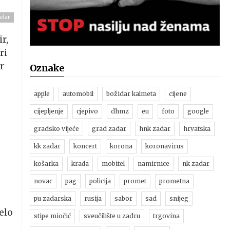
adar
r,
ri
r
Oznake
apple
automobil
božidar kalmeta
cijene
cijepljenje
cjepivo
dhmz
eu
foto
google
gradsko vijeće
grad zadar
hnk zadar
hrvatska
kk zadar
koncert
korona
koronavirus
košarka
krađa
mobitel
namirnice
nk zadar
novac
pag
policija
promet
prometna
pu zadarska
rusija
sabor
sad
snijeg
elo
stipe miočić
sveučilište u zadru
trgovina