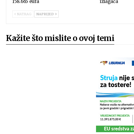
158.665 eura
izlagača
NATRAG
NAPRIJED
Kažite što mislite o ovoj temi