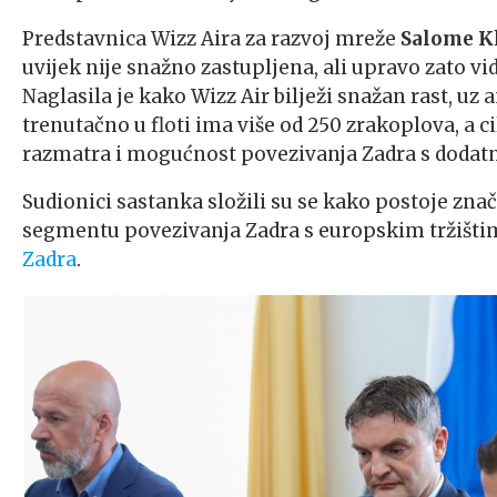
Predstavnica Wizz Aira za razvoj mreže
Salome K
uvijek nije snažno zastupljena, ali upravo zato vid
Naglasila je kako Wizz Air bilježi snažan rast, u
trenutačno u floti ima više od 250 zrakoplova, a cil
razmatra i mogućnost povezivanja Zadra s dodatn
Sudionici sastanka složili su se kako postoje zna
segmentu povezivanja Zadra s europskim tržištim
Zadra
.