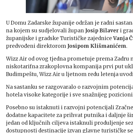
U Domu Zadarske županije održan je radni sastan
na kojem su sudjelovali župan
Josip Bilaver
i gra
županijske i gradske Turističke zajednice
Vanja Č
predvođeni direktorom
Josipom Klišmanićem
.
Wizz Air od ovog tjedna prometuje prema Zadru na
niskotarifna zrakoplovna kompanija prvi put uklj
Budimpeštu, Wizz Air u ljetnom redu letenja uvodi i 
Na sastanku se razgovaralo o razvojnim potencija
hotela visoke kategorije i sve snažnijeg pozicioni
Posebno su istaknuti i razvojni potencijali Zračn
dodatne kapacitete za prihvat putnika i daljnje 
jedan od ključnih ciljeva istaknuli produljenje se
dostupnosti destinacije izvan glavne turističke s