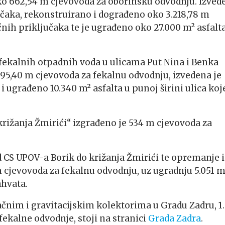
oko 662,54 m cjevovoda za oborinsku odvodnju. Izved
učaka, rekonstruirano i dograđeno oko 3.218,78 m
ih priključaka te je ugrađeno oko 27.000 m² asfalt
 fekalnih otpadnih voda u ulicama Put Nina i Benka
.395,40 m cjevovoda za fekalnu odvodnju, izvedena je
 ugrađeno 10.340 m² asfalta u punoj širini ulica koj
križanja Žmirići“ izgrađeno je 534 m cjevovoda za
d CS UPOV-a Borik do križanja Žmirići te opremanje i
m cjevovoda za fekalnu odvodnju, uz ugradnju 5.051 m
ahvata.
čnim i gravitacijskim kolektorima u Gradu Zadru, 1.
 fekalne odvodnje, stoji na stranici
Grada Zadra
.