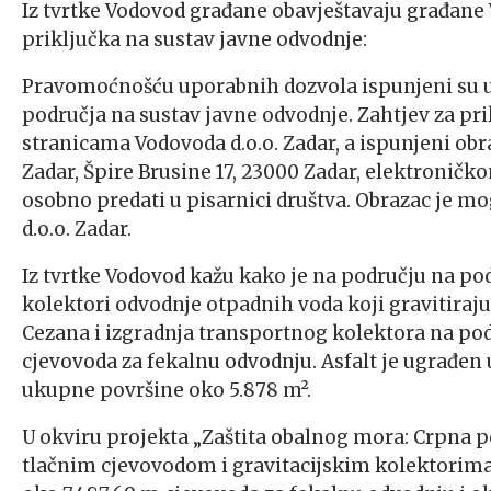
Iz tvrtke Vodovod građane obavještavaju građane V
priključka na sustav javne odvodnje:
Pravomoćnošću uporabnih dozvola ispunjeni su uv
područja na sustav javne odvodnje. Zahtjev za pr
stranicama Vodovoda d.o.o. Zadar, a ispunjeni ob
Zadar, Špire Brusine 17, 23000 Zadar, elektronič
osobno predati u pisarnici društva. Obrazac je 
d.o.o. Zadar.
Iz tvrtke Vodovod kažu kako je na području na pod
kolektori odvodnje otpadnih voda koji gravitiraju
Cezana i izgradnja transportnog kolektora na pod
cjevovoda za fekalnu odvodnju. Asfalt je ugrađen u
ukupne površine oko 5.878 m².
U okviru projekta „Zaštita obalnog mora: Crpna po
tlačnim cjevovodom i gravitacijskim kolektorim