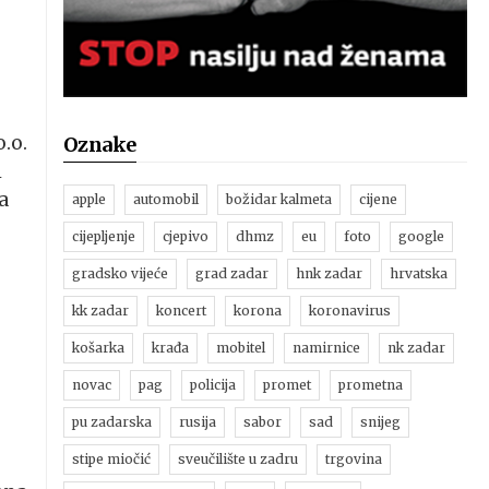
.o.
Oznake
i
a
apple
automobil
božidar kalmeta
cijene
cijepljenje
cjepivo
dhmz
eu
foto
google
gradsko vijeće
grad zadar
hnk zadar
hrvatska
kk zadar
koncert
korona
koronavirus
košarka
krađa
mobitel
namirnice
nk zadar
novac
pag
policija
promet
prometna
pu zadarska
rusija
sabor
sad
snijeg
stipe miočić
sveučilište u zadru
trgovina