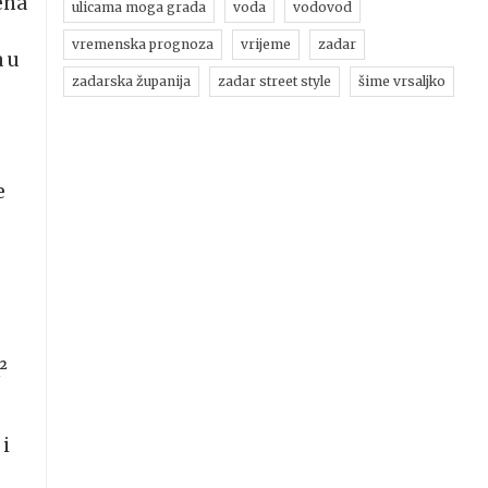
ena
ulicama moga grada
voda
vodovod
vremenska prognoza
vrijeme
zadar
a u
zadarska županija
zadar street style
šime vrsaljko
e
²
 i