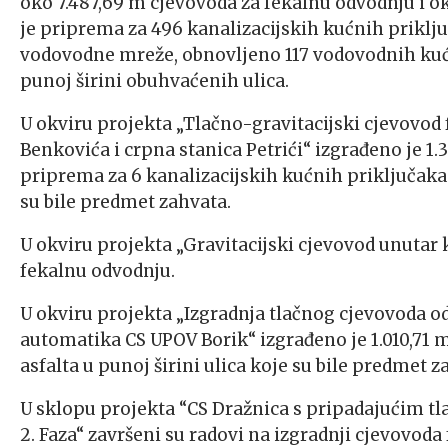
oko 7.487,69 m cjevovoda za fekalnu odvodnju i 
je priprema za 496 kanalizacijskih kućnih priklj
vodovodne mreže, obnovljeno 117 vodovodnih kućn
punoj širini obuhvaćenih ulica.
U okviru projekta „Tlačno-gravitacijski cjevovod
Benkovića i crpna stanica Petrići“ izgrađeno je 1
priprema za 6 kanalizacijskih kućnih priključaka i
su bile predmet zahvata.
U okviru projekta „Gravitacijski cjevovod unutar 
fekalnu odvodnju.
U okviru projekta „Izgradnja tlačnog cjevovoda o
automatika CS UPOV Borik“ izgrađeno je 1.010,71 
asfalta u punoj širini ulica koje su bile predmet z
U sklopu projekta “CS Dražnica s pripadajućim tla
2. Faza“ završeni su radovi na izgradnji cjevovoda