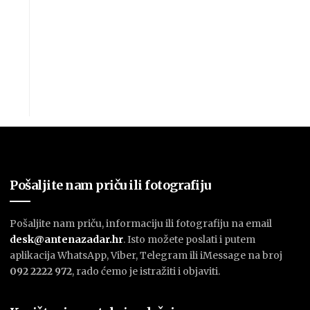
Pošaljite nam priču ili fotografiju
Pošaljite nam priču, informaciju ili fotografiju na email
desk@antenazadar.hr
. Isto možete poslati i putem
aplikacija WhatsApp, Viber, Telegram ili iMessage na broj
092 2222 972
, rado ćemo je istražiti i objaviti.