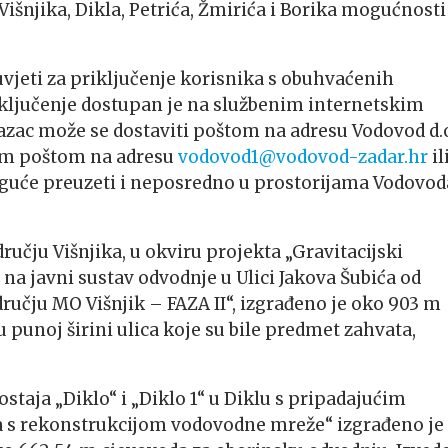
išnjika, Dikla, Petrića, Žmirića i Borika mogućnosti
jeti za priključenje korisnika s obuhvaćenih
iključenje dostupan je na službenim internetskim
razac može se dostaviti poštom na adresu Vodovod d.o
kom poštom na adresu
vodovod1@vodovod-zadar.hr
il
moguće preuzeti i neposredno u prostorijama Vodovod
ručju Višnjika, u okviru projekta „Gravitacijski
 na javni sustav odvodnje u Ulici Jakova Šubića od
ručju MO Višnjik – FAZA II“, izgrađeno je oko 903 m
 punoj širini ulica koje su bile predmet zahvata,
staja „Diklo“ i „Diklo 1“ u Diklu s pripadajućim
a s rekonstrukcijom vodovodne mreže“ izgrađeno je