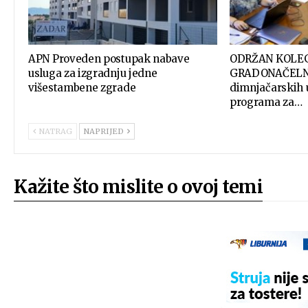
APN Proveden postupak nabave
ODRŽAN KOLEG
usluga za izgradnju jedne
GRADONAČELNI
višestambene zgrade
dimnjačarskih 
programa za…
NATRAG
NAPRIJED
Kažite što mislite o ovoj temi