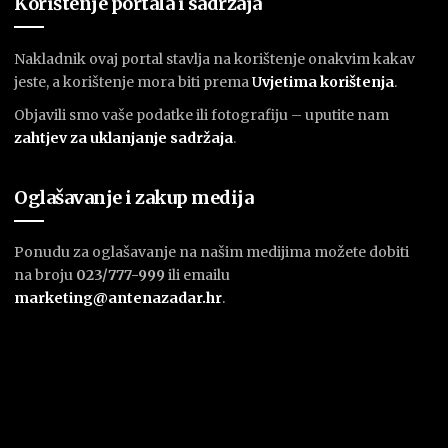
Korištenje portala i sadržaja
Nakladnik ovaj portal stavlja na korištenje onakvim kakav
jeste, a korištenje mora biti prema
U
vjetima korištenja
.
Objavili smo vaše podatke ili fotografiju – uputite nam
zahtjev za uklanjanje sadržaja
.
Oglašavanje i zakup medija
Ponudu za oglašavanje na našim medijima možete dobiti
na broju
023/777-999
ili emailu
marketing@antenazadar.hr
.