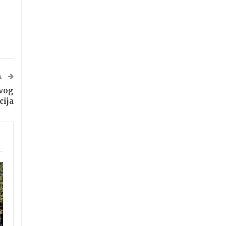
A
vog
cija