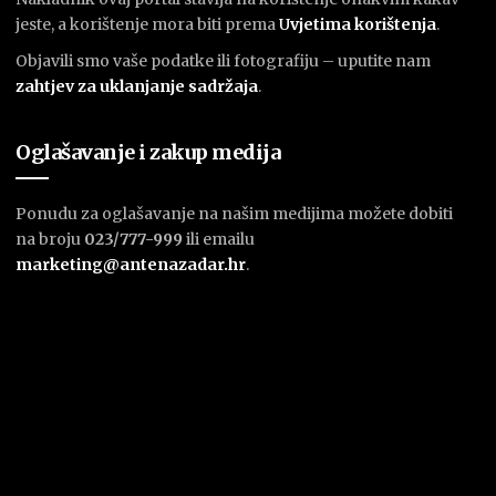
jeste, a korištenje mora biti prema
U
vjetima korištenja
.
Objavili smo vaše podatke ili fotografiju – uputite nam
zahtjev za uklanjanje sadržaja
.
Oglašavanje i zakup medija
Ponudu za oglašavanje na našim medijima možete dobiti
na broju
023/777-999
ili emailu
marketing@antenazadar.hr
.