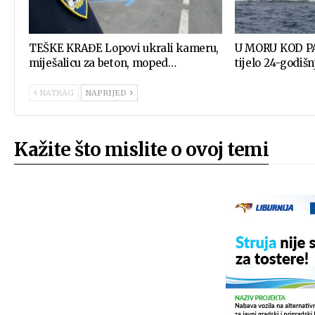
TEŠKE KRAĐE Lopovi ukrali kameru,
U MORU KOD P
miješalicu za beton, moped…
tijelo 24-godiš
NATRAG
NAPRIJED
Kažite što mislite o ovoj temi