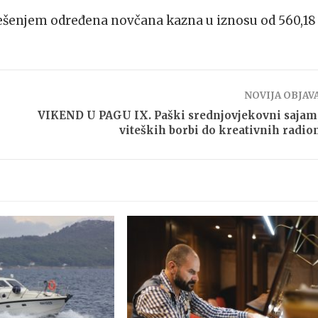
ješenjem određena novčana kazna u iznosu od 560,18
NOVIJA OBJAV
VIKEND U PAGU IX. Paški srednjovjekovni sajam
viteških borbi do kreativnih radio