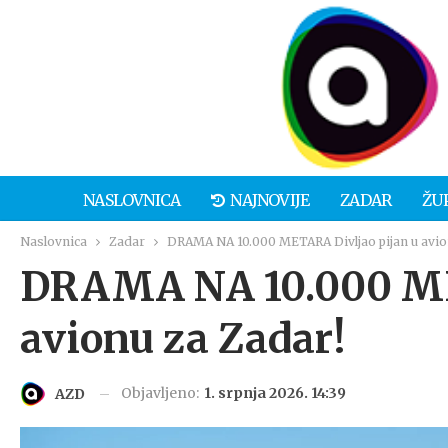
NASLOVNICA
NAJNOVIJE
ZADAR
ŽU
Naslovnica
Zadar
DRAMA NA 10.000 METARA Divljao pijan u avio
DRAMA NA 10.000 ME
avionu za Zadar!
Objavljeno:
1. srpnja 2026. 14:39
AZD