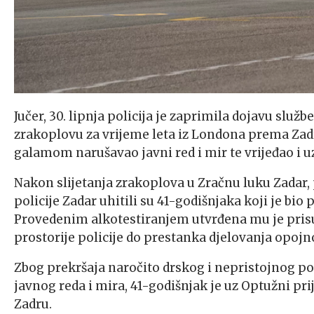
Jučer, 30. lipnja policija je zaprimila dojavu služ
zrakoplovu za vrijeme leta iz Londona prema Zadru
galamom narušavao javni red i mir te vrijeđao i 
Nakon slijetanja zrakoplova u Zračnu luku Zadar,
policije Zadar uhitili su 41-godišnjaka koji je bi
Provedenim alkotestiranjem utvrđena mu je prisu
prostorije policije do prestanka djelovanja opojn
Zbog prekršaja naročito drskog i nepristojnog po
javnog reda i mira, 41-godišnjak je uz Optužni pr
Zadru.