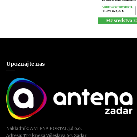
Upoznajte nas
Nakladnik: ANTENA PORTAL j.d.o.o.
Adresa: Trg kneza Višeslava 6g, Zadar