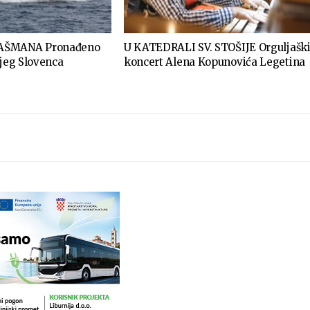
AŠMANA Pronađeno
U KATEDRALI SV. STOŠIJE Orguljašk
njeg Slovenca
koncert Alena Kopunovića Legetina