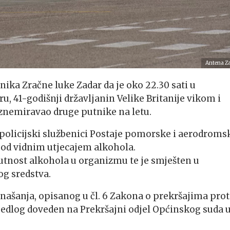
Antena Z
benika Zračne luke Zadar da je oko 22.30 sati u
, 41-godišnji državljanin Velike Britanije vikom i
uznemiravao druge putnike na letu.
 policijski službenici Postaje pomorske i aerodroms
o pod vidnim utjecajem alkohola.
tnost alkohola u organizmu te je smješten u
og sredstva.
našanja, opisanog u čl. 6 Zakona o prekršajima prot
ijedlog doveden na Prekršajni odjel Općinskog suda 