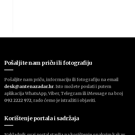
Pošaljite nam priču ili fotografiju
Pošaljite nam priču, informaciju ili fotografiju na email
desk@antenazadar.hr
. Isto možete poslati i putem
aplikacija WhatsApp, Viber, Telegram ili iMessage na broj
092 2222 972
, rado ćemo je istražiti i objaviti.
Korištenje portala i sadržaja
Nakladnik ovaj portal stavlja na korištenje onakvim kakav