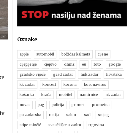
adar
Oznake
apple
automobil
božidar kalmeta
cijene
cijepljenje
cjepivo
dhmz
eu
foto
google
gradsko vijeće
grad zadar
hnk zadar
hrvatska
ke
kk zadar
koncert
korona
koronavirus
košarka
krađa
mobitel
namirnice
nk zadar
novac
pag
policija
promet
prometna
iv
pu zadarska
rusija
sabor
sad
snijeg
u
stipe miočić
sveučilište u zadru
trgovina