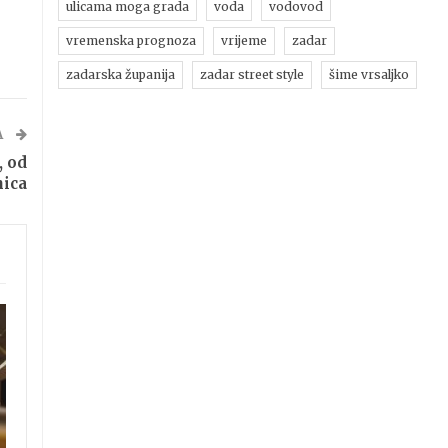
ulicama moga grada
voda
vodovod
vremenska prognoza
vrijeme
zadar
zadarska županija
zadar street style
šime vrsaljko
A
, od
nica