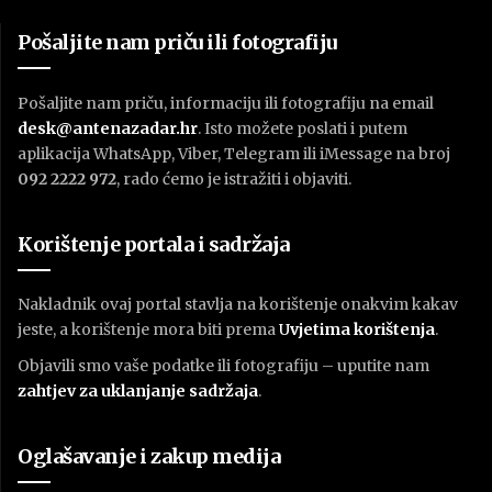
Pošaljite nam priču ili fotografiju
Pošaljite nam priču, informaciju ili fotografiju na email
desk@antenazadar.hr
. Isto možete poslati i putem
aplikacija WhatsApp, Viber, Telegram ili iMessage na broj
092 2222 972
, rado ćemo je istražiti i objaviti.
Korištenje portala i sadržaja
Nakladnik ovaj portal stavlja na korištenje onakvim kakav
jeste, a korištenje mora biti prema
U
vjetima korištenja
.
Objavili smo vaše podatke ili fotografiju – uputite nam
zahtjev za uklanjanje sadržaja
.
Oglašavanje i zakup medija