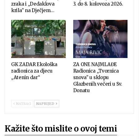
zraka i „Dedaklova
3. do 8. kolovoza 2026.
krila” na Dječjem…
GK ZADAR Ekološka
ZA ONE NAJMLAĐE
radionica za djecu
Radionica „Tvornica
„Atenin dar“
snova” u sklopu
Glazbenih večeri u Sv.
Donatu
NATRAG
NAPRIJED
Kažite što mislite o ovoj temi