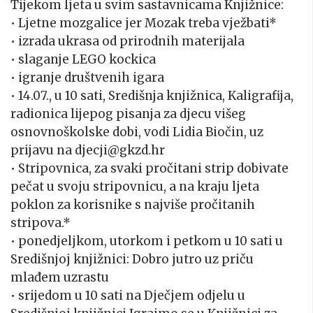
Tijekom ljeta u svim sastavnicama Knjižnice
:
• Ljetne mozgalice jer Mozak treba vježbati*
• izrada ukrasa od prirodnih materijala
• slaganje LEGO kockica
• igranje društvenih igara
• 14.07., u 10 sati, Središnja knjižnica, Kaligrafija,
radionica lijepog pisanja za djecu višeg
osnovnoškolske dobi, vodi Lidia
Biočin
, uz
prijavu na djecji@gkzd.hr
• Stripovnica, za svaki pročitani strip dobivate
pečat u svoju stripovnicu, a na kraju ljeta
poklon za korisnike s najviše pročitanih
stripova.*
• ponedjeljkom, utorkom i petkom u 10 sati u
Središnjoj knjižnici: Dobro jutro uz priču
mlađem uzrastu
• srijedom u 10 sati na Dječjem odjelu u