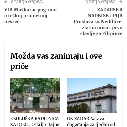
STARIJA OBJAVA
NOVIJA OBJAVA
VIR Muškarac poginuo
ZADARSKA
u teškoj prometnoj
NADBISKUPIJA
nesreći
Proslava sv. Nediljice,
zlatna misa i prvo
slavlje za Filipince
Možda vas zanimaju i ove
priče
EKOLOŠKA RADIONICA
GK ZADAR Najava
ZA DJECU Otkrijte tajne
događanja za tjedan od