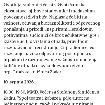
životinja, sudionici će istraživati šumske
ekosustave, njihove stanovnike i međusobnu
povezanost živih bića. Naglasak će biti na
važnosti očuvanja bioraznolikosti i odgovornog
ponašanja u prirodi. Inspirirani Heraklovim
pothvatima, sudionici će kroz edukativne igre i
izazove učiti o vrstama otpada, pravilnom
razvrstavanju i recikliranju. Cilj radionice jest
razvijanje navika odgovornog postupanja s
otpadom te razumijevanje važnosti smanjenja
količine otpada u svakodnevnom životu.
org. Gradska knjižnica Zadar
10. srpnja 2026.
18:00-19:30, MMD, Večer sa Stefanom Simićem u
Zadru. “Spoj teatra i kabarea, gdje autor na
jedinstven način izvodi i pokreće niz pitanja,