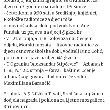
Središnjoj knjižnici Igrajmo se u Knjižnici za
djecu do 3 godine u suradnji s DV Sunce
• četvrtkom u 9:30 sati u Središnjoj knjižnici,
Ekološke radionice za djecu niže
osnovnoškolske dobi pod vodstvom Ane
Fundak, uz prijavu na djecji@gkzd.hr
• 7. i 21. srpnja, 4. i 18. kolovoza na Dječjem
odjelu, Morski mozaik – likovne radionice za
djecu osnovnoškolske dobi, voditelj Dino Colić,
potrebne prijave na djecji@gkzd.hr
• U Ogranku “Aleksandar Stipčević” – Arbanasi:
1., 8., 15. i 22. srpnja – Čuvari baštine: Učenje
arbanaškog govora. Radionice će voditi
Maximiljana
Barančić.
* subota,
5. 9. 2026.
u 11 sati, Središnja knjižnica
dodjela nagrada i poklona za Ljetne mozgalice i
Stripovnicu
.