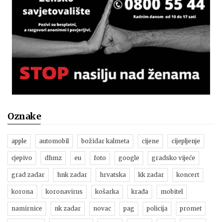
Oznake
apple
automobil
božidar kalmeta
cijene
cijepljenje
cjepivo
dhmz
eu
foto
google
gradsko vijeće
grad zadar
hnk zadar
hrvatska
kk zadar
koncert
korona
koronavirus
košarka
krađa
mobitel
namirnice
nk zadar
novac
pag
policija
promet