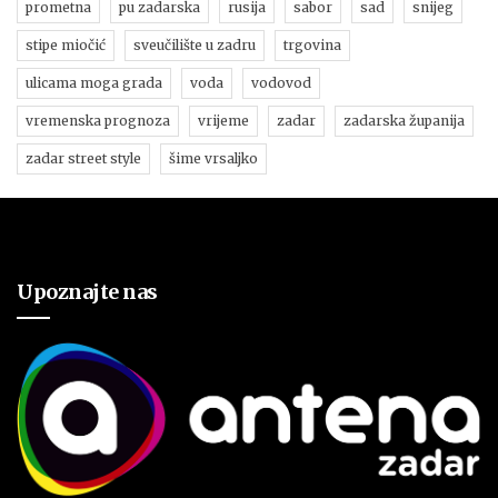
prometna
pu zadarska
rusija
sabor
sad
snijeg
stipe miočić
sveučilište u zadru
trgovina
ulicama moga grada
voda
vodovod
vremenska prognoza
vrijeme
zadar
zadarska županija
zadar street style
šime vrsaljko
Upoznajte nas